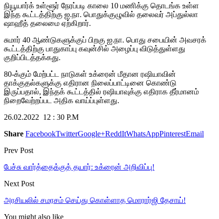
நியூயார்க் உள்ளூர் நேரப்படி காலை 10 மணிக்கு தொடங்க உள்ள
இந்த கூட்டத்திற்கு ஐ.நா. பொதுக்குழுவில் தலைவர் அப்துல்லா
ஷாஹீத் தலைமை ஏற்கிறார்.
சுமார் 40 ஆண்டுகளுக்குப் பிறகு ஐ.நா. பொது சபையின் அவசரக்
கூட்டத்திற்கு பாதுகாப்பு கவுன்சில் அழைப்பு விடுத்துள்ளது
குறிப்பிடத்தக்கது.
80-க்கும் மேற்பட்ட நாடுகள் உக்ரைன் மீதான ரஷியாவின்
தாக்குதல்களுக்கு எதிரான நிலைப்பாட்டினை கொண்டு
இருப்பதால், இந்தக் கூட்டத்தில் ரஷியாவுக்கு எதிராக தீர்மானம்
நிறைவேற்றப்பட அதிக வாய்ப்புள்ளது.
26.02.2022 12 : 30 P.M
Share
Facebook
Twitter
Google+
ReddIt
WhatsApp
Pinterest
Email
Prev Post
பேச்சு வார்த்தைக்குத் தயார்: உக்ரைன் அறிவிப்பு!
Next Post
அரசியலில் சமரசம் செய்து கொள்ளாத மொரார்ஜி தேசாய்!
You might also like