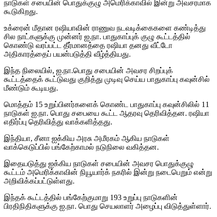
நாடுகள் சபையின் பொதுக்குழு அமெரிக்காவில் இன்று அவசரமாக
கூடுகிறது.
உக்ரைன் மீதான ரஷியாவின் ராணுவ நடவடிக்கைகளை கண்டித்து
சில நாட்களுக்கு முன்னர் ஐ.நா. பாதுகாப்புக் குழு கூட்டத்தில்
கொண்டு வரப்பட்ட தீர்மானத்தை ரஷியா தனது வீட்டோ
அதிகாரத்தைப் பயன்படுத்தி வீழ்த்தியது.
இந்த நிலையில், ஐ.நா.பொது சபையின் அவசர சிறப்புக்
கூட்டத்தைக் கூட்டுவது குறித்து முடிவு செய்ய பாதுகாப்பு கவுன்சில்
மீண்டும் கூடியது.
மொத்தம் 15 உறுப்பினர்களைக் கொண்ட பாதுகாப்பு கவுன்சிலில் 11
நாடுகள் ஐ.நா. பொது சபையை கூட்ட ஆதரவு தெரிவித்தன. ரஷியா
எதிர்ப்பு தெரிவித்து வாக்களித்தது.
இந்தியா, சீனா ஐக்கிய அரசு அமீரகம் ஆகிய நாடுகள்
வாக்கெடுப்பில் பங்கேற்காமல் நடுநிலை வகித்தன.
இதையடுத்து ஐக்கிய நாடுகள் சபையின் அவசர பொதுக்குழு
கூட்டம் அமெரிக்காவின் நியூயார்க் நகரில் இன்று நடைபெறும் என்று
அறிவிக்கப்பட்டுள்ளது.
இந்தக் கூட்டத்தில் பங்கேற்குமாறு 193 உறுப்பு நாடுகளின்
பிரதிநிதிகளுக்கு ஐ.நா. பொது செயலாளர் அழைப்பு விடுத்துள்ளார்.