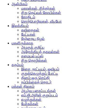
ஆன்மிகம்
மகான்கள், சித்தர்கள்
சிறு தெய்வக் கோயில்கள்
சோதிடம்
சொற்பொழிவுகள், வீடியோ
இலக்கியம்
கவிதைகள்
பேட்டிகள்
நேற்றைய நிழல்
மகளிருக்காக
அழகுக் குறிப்பு
ஆரோக்கியத் தகவல்கள்
சமையல் டிப்ஸ்
சிறு தொழில்கள்
கதம்பம்
இசை, நாட்டியம், ஓவியம்
குறுக்கெழுத்துப் போட்டி
தினம் ஒரு செய்தி
நம்பிக்கைத் தொடர்
மக்கள் திலகம்
அபூர்வ புகைப்படங்கள்
எம்.ஜி.ஆரின் குறும்படம்
எழுத்துக்கள்
பேச்சுக்கள்