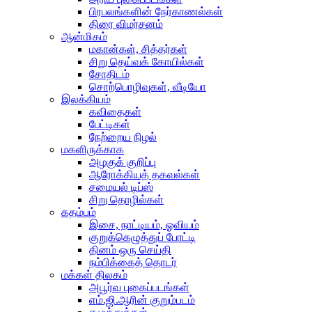
பிரபலங்களின் நேர்காணல்கள்
திரை விமர்சனம்
ஆன்மிகம்
மகான்கள், சித்தர்கள்
சிறு தெய்வக் கோயில்கள்
சோதிடம்
சொற்பொழிவுகள், வீடியோ
இலக்கியம்
கவிதைகள்
பேட்டிகள்
நேற்றைய நிழல்
மகளிருக்காக
அழகுக் குறிப்பு
ஆரோக்கியத் தகவல்கள்
சமையல் டிப்ஸ்
சிறு தொழில்கள்
கதம்பம்
இசை, நாட்டியம், ஓவியம்
குறுக்கெழுத்துப் போட்டி
தினம் ஒரு செய்தி
நம்பிக்கைத் தொடர்
மக்கள் திலகம்
அபூர்வ புகைப்படங்கள்
எம்.ஜி.ஆரின் குறும்படம்