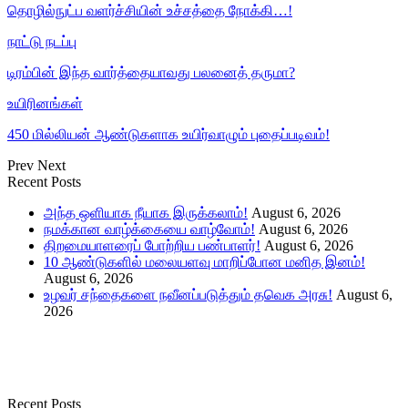
தொழில்நுட்ப வளர்ச்சியின் உச்சத்தை நோக்கி…!
நாட்டு நடப்பு
டிரம்பின் இந்த வார்த்தையாவது பலனைத் தருமா?
உயிரினங்கள்
450 மில்லியன் ஆண்டுகளாக உயிர்வாழும் புதைப்படிவம்!
Prev
Next
Recent Posts
அந்த ஒளியாக நீயாக இருக்கலாம்!
August 6, 2026
நமக்கான வாழ்க்கையை வாழ்வோம்!
August 6, 2026
திறமையாளரைப் போற்றிய பண்பாளர்!
August 6, 2026
10 ஆண்டுகளில் மலையளவு மாறிப்போன மனித இனம்!
August 6, 2026
உழவர் சந்தைகளை நவீனப்படுத்தும் தவெக அரசு!
August 6,
2026
Recent Posts