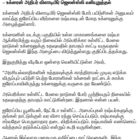
– உக்ரைன் அதிபர் விளாடிமிர் ஜெலன்ஸ்கி வலியுறுத்தல்
உக்ரைன் அதிபர் விளாடிமிர் ஜெலன்ஸ்கி போர் பயிற்சிகள் அனுபவம்
வாய்ந்த ஐரோப்பிய வீரர்களை ரஷ்யாவுடன் மோத உக்ரைனுக்கு
அழைத்துள்ளார்.
உக்ரைனின் வடக்கு பகுதியில் உள்ள மாகாணங்களை ரஷ்யா
ஆக்கிரமித்து வரும் நிலையில் அமெரிக்கா உள்ளிட்ட மேலை
நாடுகள் உக்ரைனுக்கு உதவுவதில் தாமதம் காட்டி வருவதால்
ஜெலன்ஸ்கி இந்த அழைப்பை விடுத்துள்ளது குறிப்பிடத்தக்கது.
இதுகுறித்து வீடியோ ஒன்றை வெளியிட்டுள்ள அவர்,
“அரசியல்வாதிகளின் உத்தரவுக்குக் காத்திராமல் முடிவு எடுக்க
விரும்பும் பயிற்சி பெற்ற போராளிகள் உக்ரைன் நாட்டைக் காக்க
ஐரோப்பாவிலிருந்து உக்ரைனுக்கு வருகை தர வேண்டும்.
அமெரிக்கா உள்ளிட்ட மேலை நாடுகள் போர் முற்றிவரும் நிலையில்
உதவுவதற்கு தாமதம் காட்டுகின்றன. இதனால் என்ன பயன்.
ஐரோப்பிய யூனியன், நேட்டோ உள்ளிட்ட அமைப்புகள் ரஷ்யர்களுக்கு
தங்கள் நாட்டுக்குள் வர விசா ரத்து செய்யப்படும். ரஷ்யாவுக்கு
சர்வதேச பொருளாதார தடை விதிக்கப்படும். ரஷ்யாவின் எண்ணெய்
வர்த்தகம் தடுக்கப்படும் என்றும் கூறி வருகின்றன.
ஆனால் இவ்வாறு மறைமுக எதிர்ப்பை காட்டுவதைவிட இந்த