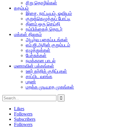
சிறு தொழில்கள்
கதம்பம்
இசை, நாட்டியம், ஓவியம்
குறுக்கெழுத்துப் போட்டி
தினம் ஒரு செய்தி
நம்பிக்கைத் தொடர்
மக்கள் திலகம்
அபூர்வ புகைப்படங்கள்
எம்.ஜி.ஆரின் குறும்படம்
எழுத்துக்கள்
பேச்சுக்கள்
நமக்கான பாடல்
மணாவின் பக்கங்கள்
ஊர் சுற்றிக் குறிப்புகள்
சாப்பிட வாங்க
பரண்
மறக்க முடியாத முகங்கள்
Likes
Followers
Subscribers
Followers