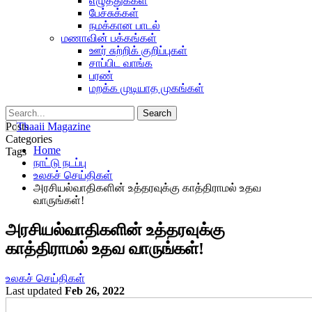
எழுத்துக்கள்
பேச்சுக்கள்
நமக்கான பாடல்
மணாவின் பக்கங்கள்
ஊர் சுற்றிக் குறிப்புகள்
சாப்பிட வாங்க
பரண்
மறக்க முடியாத முகங்கள்
Posts
Categories
Home
Tags
நாட்டு நடப்பு
உலகச் செய்திகள்
அரசியல்வாதிகளின் உத்தரவுக்கு காத்திராமல் உதவ
வாருங்கள்!
அரசியல்வாதிகளின் உத்தரவுக்கு
காத்திராமல் உதவ வாருங்கள்!
உலகச் செய்திகள்
Last updated
Feb 26, 2022