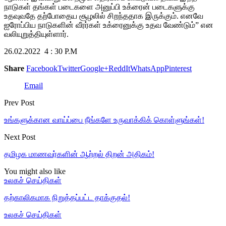
நாடுகள் தங்கள் படைகளை அனுப்பி உக்ரைன் படைகளுக்கு
உதவுவதே தற்போதைய சூழலில் சிறந்ததாக இருக்கும்.
எனவே
ஐரோப்பிய நாடுகளின் வீரர்கள் உக்ரைனுக்கு உதவ வேண்டும்” என
வலியுறுத்தியுள்ளார்.
26.02.2022 4 : 30 P.M
Share
Facebook
Twitter
Google+
ReddIt
WhatsApp
Pinterest
Email
Prev Post
உங்களுக்கான வாய்ப்பை நீங்களே உருவாக்கிக் கொள்ளுங்கள்!
Next Post
தமிழக மாணவர்களின் ஆற்றல் திறன் அதிகம்!
You might also like
உலகச் செய்திகள்
தற்காலிகமாக நிறுத்தப்பட்ட தாக்குதல்!
உலகச் செய்திகள்