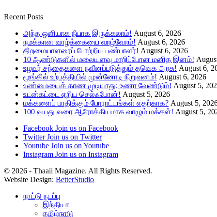
Recent Posts
அந்த ஒளியாக நீயாக இருக்கலாம்!
August 6, 2026
நமக்கான வாழ்க்கையை வாழ்வோம்!
August 6, 2026
திறமையாளரைப் போற்றிய பண்பாளர்!
August 6, 2026
10 ஆண்டுகளில் மலையளவு மாறிப்போன மனித இனம்!
August
உழவர் சந்தைகளை நவீனப்படுத்தும் தவெக அரசு!
August 6, 2
மூங்கில் உற்பத்தியில் முன்னோடி நிறுவனம்!
August 6, 2026
உண்மையைக் காண முடியாது; உணர வேண்டும்!
August 5, 20
உடன்கட்டை ஏறிய செல்ஃபோன்!
August 5, 2026
மக்களைப் பாதிக்கும் போராட்டங்கள் எதற்காக?
August 5, 202
100 வயது வரை ஆரோக்கியமாக வாழும் மக்கள்!
August 5, 20
Facebook
Join us on Facebook
Twitter
Join us on Twitter
Youtube
Join us on Youtube
Instagram
Join us on Instagram
© 2026 - Thaaii Magazine. All Rights Reserved.
Website Design:
BetterStudio
நாட்டு நடப்பு
இந்தியா
தமிழ்நாடு