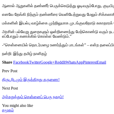
ஆனால் ஆறுகளில் தண்ணீர் பெருக்கெடுத்து ஓடிவரும்போது, குடியிருப
எனவே தேங்கி நிற்கும் தண்ணீரை வெளியேற்றுவது மேலும் சிக்கலாகிறத
மக்களின் இயல்பு வாழ்க்கை முற்றிலுமாக முடங்குவதோடு சுகாதாரக் 
அரசின் பல்வேறு துறைகளும் ஒன்றிணைந்து மேற்கொண்டு வரும் நடவட
எப்போதும் கணக்கில் கொள்ள வேண்டும்.”
-“சென்னையில் தொடர்மழை உணர்த்தும் பாடங்கள்” – என்ற தலைப்பில் இ
நன்றி: இந்து தமிழ் நாளிதழ்
Share
Facebook
Twitter
Google+
ReddIt
WhatsApp
Pinterest
Email
Prev Post
திருடரிடமும் இருக்கிறது கருணை!
Next Post
அச்சுறுத்தும் சென்னைப் பெரு நகரம்!
You might also like
சமூகம்