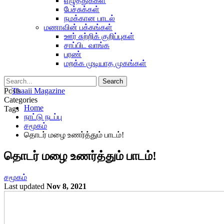
எழுத்துக்கள்
பேச்சுக்கள்
நமக்கான பாடல்
மணாவின் பக்கங்கள்
ஊர் சுற்றிக் குறிப்புகள்
சாப்பிட வாங்க
பரண்
மறக்க முடியாத முகங்கள்
Posts
Categories
Home
Tags
நாட்டு நடப்பு
சமூகம்
தொடர் மழை உணர்த்தும் பாடம்!
தொடர் மழை உணர்த்தும் பாடம்!
சமூகம்
Last updated
Nov 8, 2021