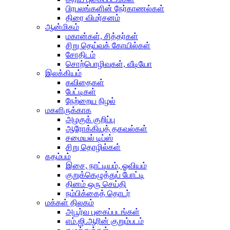
பிரபலங்களின் நேர்காணல்கள்
திரை விமர்சனம்
ஆன்மிகம்
மகான்கள், சித்தர்கள்
சிறு தெய்வக் கோயில்கள்
சோதிடம்
சொற்பொழிவுகள், வீடியோ
இலக்கியம்
கவிதைகள்
பேட்டிகள்
நேற்றைய நிழல்
மகளிருக்காக
அழகுக் குறிப்பு
ஆரோக்கியத் தகவல்கள்
சமையல் டிப்ஸ்
சிறு தொழில்கள்
கதம்பம்
இசை, நாட்டியம், ஓவியம்
குறுக்கெழுத்துப் போட்டி
தினம் ஒரு செய்தி
நம்பிக்கைத் தொடர்
மக்கள் திலகம்
அபூர்வ புகைப்படங்கள்
எம்.ஜி.ஆரின் குறும்படம்