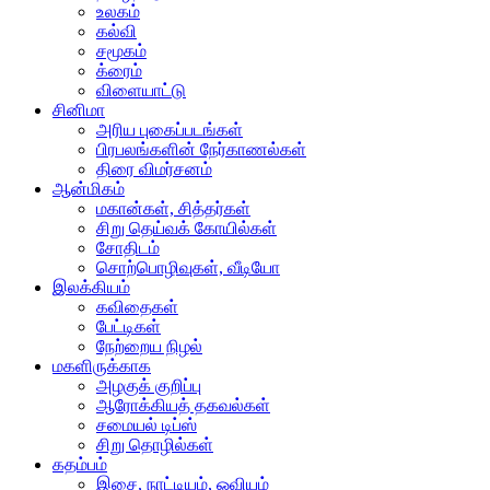
உலகம்
கல்வி
சமூகம்
க்ரைம்
விளையாட்டு
சினிமா
அரிய புகைப்படங்கள்
பிரபலங்களின் நேர்காணல்கள்
திரை விமர்சனம்
ஆன்மிகம்
மகான்கள், சித்தர்கள்
சிறு தெய்வக் கோயில்கள்
சோதிடம்
சொற்பொழிவுகள், வீடியோ
இலக்கியம்
கவிதைகள்
பேட்டிகள்
நேற்றைய நிழல்
மகளிருக்காக
அழகுக் குறிப்பு
ஆரோக்கியத் தகவல்கள்
சமையல் டிப்ஸ்
சிறு தொழில்கள்
கதம்பம்
இசை, நாட்டியம், ஓவியம்