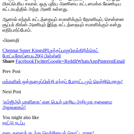
மிகப்பெரிய சவால். ஒரு புதிய அணியை கட்டமைக்க வேண்டிய
கட்டாயத்தில் அந்த அணி உள்ளது.
ஆனால் எந்தக் கட்டத்தையும் சமாளிக்கும் தோனியும், சென்னை
சூப்பர் கிங்ஸ் அணியும் இந்த கட்டத்தையும் சமாளிக்கும் என்று
எதிர்பார்ப்போம்.
-பிரணதி
Chennai Super Kings
IPL
உத்தப்பா
ஐபிஎல்
கிரிக்கெட்
போட்டி
கோப்பை
டி20
டு பிள்ஸ்ஸி
Share
Facebook
Twitter
Google+
ReddIt
WhatsApp
Pinterest
Email
Prev Post
மக்களின் ஒத்துழைப்பின்றி எந்தப் போராட்டமும் வெற்றிபெறாது!
Next Post
‘எம்ஜிஆர் மாளிகை’ என பெயர் மாறிய அதிமுக தலைமை
அலுவலகம்!
You might also like
நாட்டு நடப்பு
தடைகளைக் கடந்து வெற்றியைத் தொட்ட ராஜா!