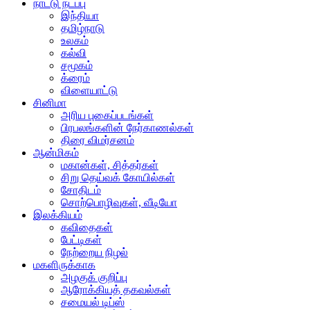
நாட்டு நடப்பு
இந்தியா
தமிழ்நாடு
உலகம்
கல்வி
சமூகம்
க்ரைம்
விளையாட்டு
சினிமா
அரிய புகைப்படங்கள்
பிரபலங்களின் நேர்காணல்கள்
திரை விமர்சனம்
ஆன்மிகம்
மகான்கள், சித்தர்கள்
சிறு தெய்வக் கோயில்கள்
சோதிடம்
சொற்பொழிவுகள், வீடியோ
இலக்கியம்
கவிதைகள்
பேட்டிகள்
நேற்றைய நிழல்
மகளிருக்காக
அழகுக் குறிப்பு
ஆரோக்கியத் தகவல்கள்
சமையல் டிப்ஸ்