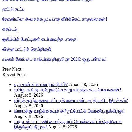
நாட்டு நடப்பு
தோனியின் அசைக்க முடியாத கிரிக்கெட் சாதனைகள்!
கதம்பம்
ஒலிம்பிக் போட்டிகள் கடந்துவந்த பாதை!
விளையாட்டுச் செய்திகள்
உலகக் கோப்பை கால்பந்து திருவிழா 2026: ஒரு பார்வை!
Prev
Next
Recent Posts
எது உண்மையான நாகரிகம்?
August 8, 2026
தமிழ், தமிழர், தமிழ்நாடு என்று வாழ்ந்த க.ப.அறவாணன்!
August 8, 2026
ஏற்றத் தாழ்வுகளை எப்படிக் கையாண்டது திராவிட இயக்கம்?
August 8, 2026
கிராமத்து வாழ்க்கையும் அற்றுப்போய்க் கொண்டிருக்கிறது!
August 8, 2026
யாருடன் கூட்டணி வைத்தாலும் கொள்கையில் தெளிவாக
இருக்கும் திமுக!
August 8, 2026