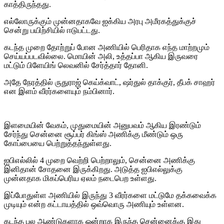
காத்திருந்தது.
எல்லோருக்கும் முன்னதாகவே ஐக்கிய அரபு அமீரகத்துக்குச்
சென்று பயிற்சியில் ஈடுபட்டது.
கடந்த முறை தோற்றுப் போன அணியில் பெரிதாக எந்த மாற்றமும்
செய்யப்படவில்லை. மொயின் அலி, உத்தப்பா ஆகிய இருவரை
மட்டும் பிளேயிங் லெவனில் சேர்த்தார் தோனி.
அதே நேரத்தில் ருதுராஜ் கெய்க்வாட், ஷர்துல் தாக்குர், தீபக் சாஹர்
என இளம் வீரர்களையும் நம்பினார்.
இளமையின் வேகம், முதுமையின் அனுபவம் ஆகிய இரண்டும்
சேர்ந்து சென்னை சூப்பர் கிங்ஸ் அணிக்கு மீண்டும் ஒரு
கோப்பையை பெற்றுத்தந்துள்ளது.
ஐபிஎல்லில் 4 முறை வெற்றி பெற்றாலும், சென்னை அணிக்கு
இனிதான் சோதனை இருக்கிறது. அடுத்த ஐபிஎல்லுக்கு
முன்னதாக மிகப்பெரிய ஏலம் நடைபெற உள்ளது.
இப்போதுள்ள அணியில் இருந்து 3 வீரர்களை மட்டுமே தக்கவைக்க
முடியும் என்ற கட்டாயத்தில் ஒவ்வொரு அணியும் உள்ளன.
கடந்த பல ஆண்டுகளாக ஒன்றாக இருந்த சென்னைக்கு இது