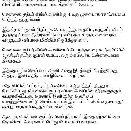
மிகப்பெரிய சாதனையை படைத்துள்ளார் தோனி.
சென்னை சூப்பர் கிங்ஸ் அணிக்கு 4-வது முறையாக கோப்பையை
பெற்றுத் தந்துள்ளார்.
இதன்மூலம் தான் சிறப்பாக செயலாற்றுவதைவிட, மற்றவர்களிடம்
இருந்து சிறந்த ஆற்றலைப் பெறுபவரே ஒரு சிறந்த தலைவராக
வரமுடியும் என்பதை மீண்டும் நிரூபித்துள்ளார்.
சென்னை சூப்பர் கிங்ஸ் அணியைப் பொறுத்தவரை கடந்த 2020-ம்
ஆண்டில் நடந்த ஐபிஎல் போட்டி, ஒரு மிகப்பெரிய பின்னடைவாக
இருந்தது.
இத்தொடரில் சென்னை அணி 7-வது இடத்தைப் பிடித்தபோது,
அதற்கு இனி எதிர்காலம் இல்லை என்றார்கள்.
“தோனியின் பேட்டிங்கும், அணியை வழிநடத்தும் திறனும்
போய்விட்டது. சென்னை சூப்பர் கிங்ஸ் அணியின் வீரர்களுக்கும்
வயதாகிவிட்டது. அதனால் இனி இந்த அணியை
வைத்துக்கொண்டு சென்னையால் இனி பட்டம் வெல்ல முடியாது”
என்று பலரும் அடித்துச் சொன்னார்கள்.
ஆனால், சென்னை சூப்பர் கிங்ஸ் நிர்வாகம் இதை ஏற்கவில்லை.
தோனியை அவர்கள் எப்போதும்போல் நம்பினார்கள்.