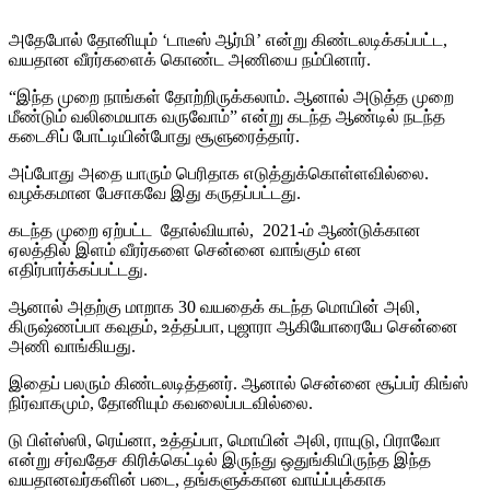
அதேபோல் தோனியும் ‘டாடீஸ் ஆர்மி’ என்று கிண்டலடிக்கப்பட்ட,
வயதான வீரர்களைக் கொண்ட அணியை நம்பினார்.
“இந்த முறை நாங்கள் தோற்றிருக்கலாம். ஆனால் அடுத்த முறை
மீண்டும் வலிமையாக வருவோம்” என்று கடந்த ஆண்டில் நடந்த
கடைசிப் போட்டியின்போது சூளுரைத்தார்.
அப்போது அதை யாரும் பெரிதாக எடுத்துக்கொள்ளவில்லை.
வழக்கமான பேசாகவே இது கருதப்பட்டது.
கடந்த முறை ஏற்பட்ட தோல்வியால், 2021-ம் ஆண்டுக்கான
ஏலத்தில் இளம் வீரர்களை சென்னை வாங்கும் என
எதிர்பார்க்கப்பட்டது.
ஆனால் அதற்கு மாறாக 30 வயதைக் கடந்த மொயின் அலி,
கிருஷ்ணப்பா கவுதம், உத்தப்பா, புஜாரா ஆகியோரையே சென்னை
அணி வாங்கியது.
இதைப் பலரும் கிண்டலடித்தனர். ஆனால் சென்னை சூப்பர் கிங்ஸ்
நிர்வாகமும், தோனியும் கவலைப்படவில்லை.
டு பிள்ஸ்ஸி, ரெய்னா, உத்தப்பா, மொயின் அலி, ராயுடு, பிராவோ
என்று சர்வதேச கிரிக்கெட்டில் இருந்து ஒதுங்கியிருந்த இந்த
வயதானவர்களின் படை, தங்களுக்கான வாய்ப்புக்காக