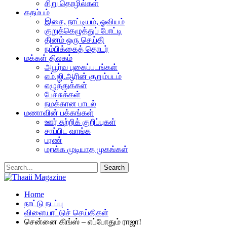
சிறு தொழில்கள்
கதம்பம்
இசை, நாட்டியம், ஓவியம்
குறுக்கெழுத்துப் போட்டி
தினம் ஒரு செய்தி
நம்பிக்கைத் தொடர்
மக்கள் திலகம்
அபூர்வ புகைப்படங்கள்
எம்.ஜி.ஆரின் குறும்படம்
எழுத்துக்கள்
பேச்சுக்கள்
நமக்கான பாடல்
மணாவின் பக்கங்கள்
ஊர் சுற்றிக் குறிப்புகள்
சாப்பிட வாங்க
பரண்
மறக்க முடியாத முகங்கள்
Home
நாட்டு நடப்பு
விளையாட்டுச் செய்திகள்
சென்னை கிங்ஸ் – எப்போதும் ராஜா!