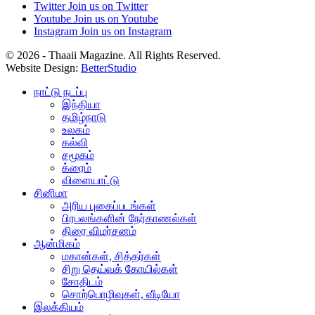
Twitter
Join us on Twitter
Youtube
Join us on Youtube
Instagram
Join us on Instagram
© 2026 - Thaaii Magazine. All Rights Reserved.
Website Design:
BetterStudio
நாட்டு நடப்பு
இந்தியா
தமிழ்நாடு
உலகம்
கல்வி
சமூகம்
க்ரைம்
விளையாட்டு
சினிமா
அரிய புகைப்படங்கள்
பிரபலங்களின் நேர்காணல்கள்
திரை விமர்சனம்
ஆன்மிகம்
மகான்கள், சித்தர்கள்
சிறு தெய்வக் கோயில்கள்
சோதிடம்
சொற்பொழிவுகள், வீடியோ
இலக்கியம்