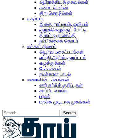
ஆரோக்கியத் தகவல்கள்
சமையல் டிப்ஸ்
சிறு தொழில்கள்
கதம்பம்
இசை, நாட்டியம், ஓவியம்
குறுக்கெழுத்துப் போட்டி
தினம் ஒரு செய்தி
நம்பிக்கைத் தொடர்
மக்கள் திலகம்
அபூர்வ புகைப்படங்கள்
எம்.ஜி.ஆரின் குறும்படம்
எழுத்துக்கள்
பேச்சுக்கள்
நமக்கான பாடல்
மணாவின் பக்கங்கள்
ஊர் சுற்றிக் குறிப்புகள்
சாப்பிட வாங்க
பரண்
மறக்க முடியாத முகங்கள்
Posts
Categories
Tags