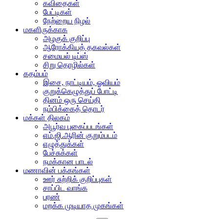
கவிதைகள்
பேட்டிகள்
நேற்றைய நிழல்
மகளிருக்காக
அழகுக் குறிப்பு
ஆரோக்கியத் தகவல்கள்
சமையல் டிப்ஸ்
சிறு தொழில்கள்
கதம்பம்
இசை, நாட்டியம், ஓவியம்
குறுக்கெழுத்துப் போட்டி
தினம் ஒரு செய்தி
நம்பிக்கைத் தொடர்
மக்கள் திலகம்
அபூர்வ புகைப்படங்கள்
எம்.ஜி.ஆரின் குறும்படம்
எழுத்துக்கள்
பேச்சுக்கள்
நமக்கான பாடல்
மணாவின் பக்கங்கள்
ஊர் சுற்றிக் குறிப்புகள்
சாப்பிட வாங்க
பரண்
மறக்க முடியாத முகங்கள்