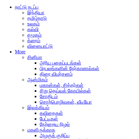
நாட்டு நடப்பு
இந்தியா
தமிழ்நாடு
உலகம்
கல்வி
சமூகம்
க்ரைம்
விளையாட்டு
More
சினிமா
அரிய புகைப்படங்கள்
பிரபலங்களின் நேர்காணல்கள்
திரை விமர்சனம்
ஆன்மிகம்
மகான்கள், சித்தர்கள்
சிறு தெய்வக் கோயில்கள்
சோதிடம்
சொற்பொழிவுகள், வீடியோ
இலக்கியம்
கவிதைகள்
பேட்டிகள்
நேற்றைய நிழல்
மகளிருக்காக
அழகுக் குறிப்பு