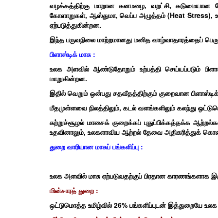
வழக்கத்திற்கு மாறான கனமழை, வறட்சி, கடுமையான கோ
கோளாறுகள், ஆஸ்துமா, வெப்ப அழுத்தம் (Heat Stress), ஊட
ஏற்படுத்துகின்றன.
இந்த பருவநிலை மாற்றமானது மனித வாழ்வாதாரத்தைப் பெரும
பிளாஸ்டிக் மாசு :
உலக அளவில் ஆண்டுதோறும் உற்பத்தி செய்யப்படும் பிள
மாறுகின்றன.
இதில் வெறும் ஒன்பது சதவீதத்திற்கும் குறைவான பிளாஸ்டிக் 
மீதமுள்ளவை நிலத்திலும், கடல் வளங்களிலும் கலந்து ஒட்டு
சுற்றுச்சூழல் மாசைக் குறைக்கப் புதுப்பிக்கத்தக்க ஆற்ற
உதவினாலும், உலகளாவிய ஆற்றல் தேவை அதிகரித்துக் கொண்ட
துறை வாரியான மாசுப் பங்களிப்பு :
உலக அளவில் மாசு ஏற்படுவதற்குப் பிரதான காரணங்களாக இரு
மின்சாரத் துறை :
ஒட்டுமொத்த உமிழ்வில் 26% பங்களிப்புடன் இத்துறையே உலக 