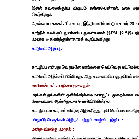
இதில் கவலைக்குரிய விஷயம் என்னவென்றால், உலக அளவில
நிகழ்கிறது.
அண்மைய கணக்கீட்டின்படி, இந்தியாவில் மட்டும் சுமார் 20 லட
காற்றில் கலக்கும் நுண்ணிய துகள்களால் ($PM_{2.5}$) ஏற்
மேலாக அதிகரித்துள்ளதாகக் கூறப்படுகிறது.
காடுகள் அழிப்பு :
காடழிப்பு என்பது வெறுமனே மரங்களை வெட்டுவது மட்டுமல்ல;
காடுகள் அழிக்கப்படும்போது, அது உலகளாவிய சூழலியல் சமந
வளிமண்டலச் சமநிலை குலைதல்:
மரங்கள் தங்களின் ஒளிச்சேர்க்கை உணவூட்ட முறைக்காக வள
தேவையான ஆக்ஸிஜனை வெளியிடுகின்றன.
காடழிப்பால் கார்பன் உமிழ்வு அதிகரித்து, புவி வெப்பமயமாகிற
பல்லுயிர் பெருக்கம் அழிதல் மற்றும் வாழ்விட இழப்பு :
மனித-விலங்கு மோதல் :
விலங்குகளின் வாழ்விடம் சுருங்குவதால், அவை மனித நடமாட