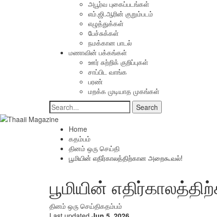
அபூர்வ புகைப்படங்கள்
எம்.ஜி.ஆரின் குறும்படம்
எழுத்துக்கள்
பேச்சுக்கள்
நமக்கான பாடல்
மணாவின் பக்கங்கள்
ஊர் சுற்றிக் குறிப்புகள்
சாப்பிட வாங்க
பரண்
மறக்க முடியாத முகங்கள்
Home
கதம்பம்
தினம் ஒரு செய்தி
பூமியின் எதிர்காலத்திற்கான அறைகூவல்!
பூமியின் எதிர்காலத்த
தினம் ஒரு செய்தி
கதம்பம்
Last updated
Jun 5, 2026