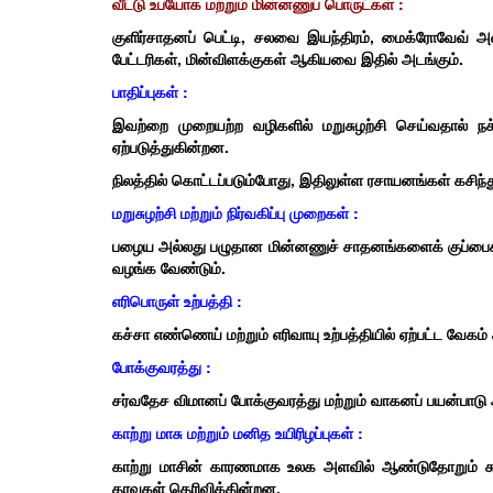
வீட்டு உபயோக மற்றும் மின்னணுப் பொருட்கள் :
குளிர்சாதனப் பெட்டி, சலவை இயந்திரம், மைக்ரோவேவ் அவ
பேட்டரிகள், மின்விளக்குகள் ஆகியவை இதில் அடங்கும்.
பாதிப்புகள் :
இவற்றை முறையற்ற வழிகளில் மறுசுழற்சி செய்வதால் நச்ச
ஏற்படுத்துகின்றன.
நிலத்தில் கொட்டப்படும்போது, இதிலுள்ள ரசாயனங்கள் கசிந்த
மறுசுழற்சி மற்றும் நிர்வகிப்பு முறைகள் :
பழைய அல்லது பழுதான மின்னணுச் சாதனங்களைக் குப்பைகளில்
வழங்க வேண்டும்.
எரிபொருள் உற்பத்தி :
கச்சா எண்ணெய் மற்றும் எரிவாயு உற்பத்தியில் ஏற்பட்ட வேகம
போக்குவரத்து :
சர்வதேச விமானப் போக்குவரத்து மற்றும் வாகனப் பயன்பாடு அ
காற்று மாசு மற்றும் மனித உயிரிழப்புகள் :
காற்று மாசின் காரணமாக உலக அளவில் ஆண்டுதோறும் சுமா
தரவுகள் தெரிவிக்கின்றன.