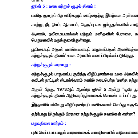
ஜூன் 5 : உலக சுற்றுச் சூழல் தினம் !
மனித குலமும் பிற உயிர்களும் வாழ்வதற்கு இயற்கை அன்ன
காற்று, நீர், நிலம், ஆகாயம், நெருப்பு என ஐம்பூதங்களின் சமந
ஆனால், நவீனமயமாக்கல் மற்றும் மனிதனின் பேராசை, க
பெருமளவில் உருக்குலைந்துள்ளது.
பூமியையும் அதன் வளங்களையும் பாதுகாப்பதன் அவசியத்
சுற்றுச்சூழல் தினம்’ உலக அளவில் கடைப்பிடிக்கப்படுகிறது.
சுற்றுச்சூழல் வரலாறு :
சுற்றுச்சூழல் பாதுகாப்பு குறித்த விழிப்புணர்வை உலக அள
சுவீடன் நாட்டின் ஸ்டாக்ஹோம் நகரில் நடைபெற்ற ‘மனித சுற்ற
அதன் பிறகு, 1973ஆம் ஆண்டு ஜூன் 5 அன்று “ஒரே பூம
சுற்றுச்சூழல் தினம் அதிகாரப்பூர்வமாகக் கொண்டாடப்பட்டது.
இந்நாளில் பல்வேறு விழிப்புணர்வுப் பணிகளைச் செய்து வருக
தற்போது இருக்கும் பிரதான சுற்றுச்சூழல் சவால்கள் என்ன?
பருவநிலை மாற்றம் :
புவி வெப்பமயமாதல் காரணமாகக் காலநிலையில் கடுமையான ம