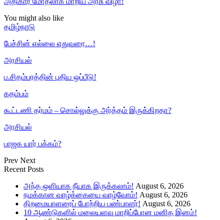
அதிகார மோதலாக மாறிய அரசு விழா!
You might also like
தமிழ்நாடு
பேச்சின் எல்லை எதுவரை…!
அரசியல்
ப.சிதம்பரத்தின் புதிய ஒப்பீடு!
கதம்பம்
கூட்டணி தர்மம் – சொல்லுக்கு அர்த்தம் இருக்கிறதா?
அரசியல்
பாஜக யார் பக்கம்?
Prev
Next
Recent Posts
அந்த ஒளியாக நீயாக இருக்கலாம்!
August 6, 2026
நமக்கான வாழ்க்கையை வாழ்வோம்!
August 6, 2026
திறமையாளரைப் போற்றிய பண்பாளர்!
August 6, 2026
10 ஆண்டுகளில் மலையளவு மாறிப்போன மனித இனம்!