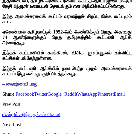
இதனிடையே, தமிழக அமைச்சரவைக் கூட்டத்தொடர் ஜூன் 18ஆம்
தேதி ஆளுநர் உரையுடன் தொடங்கும் என அறிவிக்கப்பட்டுள்ளது.
இந்த அமைச்சரவைக் கூட்டம் வரலாற்றுச் சிறப்பு மிக்க கூட்டமும்
கூட.
ஏ
னென்றால் தமிழ்நாட்டில் 1952-ஆம் ஆண்டுக்குப் பிறகு, அதாவது
74 ஆண்டுகளுக்குப் பிறகு தமிழகத்தில் கூட்டணி ஆட்சி
அமைந்தது.
இந்தக் கூட்டணியில் காங்கிரஸ், விசிக, ஐ.எம்.யூ.எல் உள்ளிட்ட
கட்சிகள் பங்கேற்றுள்ளன.
இந்தக் கூட்டணி ஆட்சியில் நடைபெற்ற முதல் அமைச்சரவைக்
கூட்டம் இது என்பது குறிப்பிடத்தக்கது.
– வைஷ்ணவி பாலு
Share
Facebook
Twitter
Google+
ReddIt
WhatsApp
Pinterest
Email
Prev Post
மீண்டும் சரிந்த தங்கம் விலை!
Next Post