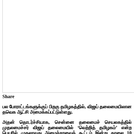
Share
பல போராட்டங்களுக்குப் பிறகு தமிழகத்தில், விஜய் தலைமையிலான
தவெக ஆட்சி அமைக்கப்பட்டுள்ளது.
அதன் தொடர்ச்சியாக,
சென்னை தலைமைச் செயலகத்தில்
முதலமைச்சர் விஜய் தலைமையில் ‘வெற்றித் தமிழகம்’ என்ற
பெயரில் முதலாவது அமைச்சரவைக் கூட்டம் இன்று காலை 10