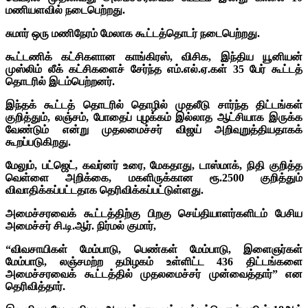
மணியளவில் நடைபெற்றது.
சுமார் ஒரு மணிநேரம் மேலாக கூட்டத்தொடர் நடைபெற்றது.
கூட்டணிக் கட்சிகளான காங்கிரஸ், விசிக, இந்திய யூனியன்
முஸ்லிம் லீக் கட்சிகளைச் சேர்ந்த எம்.எல்.ஏ.கள் 35 பேர் கூட்டத்
தொடரில் இடம்பெற்றனர்.
இந்தக் கூட்டத் தொடரில் தொழில் முதலீடு சார்ந்த திட்டங்கள்
குறித்தும், லஞ்சம், போதைப் புழக்கம் இல்லாத ஆட்சியாக இருக்க
வேண்டும் என்று முதலமைச்சர் விஜய் அறிவுறுத்தியதாகக்
கூறப்படுகிறது.
மேலும், பட்ஜெட், கவர்னர் உரை, மேகதாது, டாஸ்மாக், நிதி குறித்த
வெள்ளை அறிக்கை, மகளிருக்கான ரூ.2500 குறித்தும்
விவாதிக்கப்பட்டதாக தெரிவிக்கப்பட்டுள்ளது.
அமைச்சரவைக் கூட்டத்திற்கு பிறகு செய்தியாளர்களிடம் பேசிய
அமைச்சர் சி.டி.ஆர். நிர்மல் குமார்,
“விவசாயிகள் மேம்பாடு, பெண்கள் மேம்பாடு, இளைஞர்கள்
மேம்பாடு, லஞ்சமற்ற தமிழகம் உள்ளிட்ட 436 திட்டங்களை
அமைச்சரவைக் கூட்டத்தில் முதலமைச்சர் முன்வைத்தார்” என
தெரிவித்தார்.