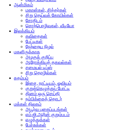
ஆன்மிகம்
மகான்கள், சித்தர்கள்
சிறு தெய்வக் கோயில்கள்
சோதிடம்
சொற்பொழிவுகள், வீடியோ
இலக்கியம்
கவிதைகள்
பேட்டிகள்
நேற்றைய நிழல்
மகளிருக்காக
அழகுக் குறிப்பு
ஆரோக்கியத் தகவல்கள்
சமையல் டிப்ஸ்
சிறு தொழில்கள்
கதம்பம்
இசை, நாட்டியம், ஓவியம்
குறுக்கெழுத்துப் போட்டி
தினம் ஒரு செய்தி
நம்பிக்கைத் தொடர்
மக்கள் திலகம்
அபூர்வ புகைப்படங்கள்
எம்.ஜி.ஆரின் குறும்படம்
எழுத்துக்கள்
பேச்சுக்கள்