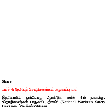
Share
மார்ச் 4: தேசியத் தொழிலாளர்கள் பாதுகாப்பு நாள்
இந்தியாவில் ஒவ்வொரு ஆண்டும், மார்ச் 4-ம் நாளன்று,
‘தொழிலாளர்கள் பாதுகாப்பு தினம்’ (National Worker’s Safety
Day) கடைப்பிடிக்கப்படுகிறது.