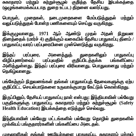
சுகாதாரம் மற்றும் சுற்றுச்சூழல் குறித்த தேசிய இயக்கத்தை
(ஒழுங்கமைக்கப்படாத துறை உட்பட) திறனை வளர்ப்பது,
பொருள், முறைகள், நடைமுறைகளை மேம்படுத்துதல் மற்றும்
வலுப்படுத்துதல் போன்ற பணிகளையும் செய்து வருகிறது.
இக்குழுவானது, 1971 ஆம் ஆண்டு முதல் அதன் நிறுவன
தினத்தைக் (மார்ச் 4) குறிக்கும் வகையில் தேசிய பாதுகாப்பு தினம் /
பாதுகாப்பு வாரப் பரப்புரையினை முன்னெடுத்து வருகிறது.
இந்தப் பரப்புரை, அனைத்துத் துறைகளிலும் பாதுகாப்பு
விழிப்புணர்வைப் பரப்புவதில் குறிப்பிடத்தக்க பங்களிப்பை
அளித்துள்ளது. இந்தப் பரப்புரை விரிவானது, பொதுவானது மற்றும்
நெகிழ்வானது.
பங்கேற்கும் நிறுவனங்கள் தங்கள் பாதுகாப்புத் தேவைகளுக்கு ஏற்ப
குறிப்பிட்ட செயல்பாடுகளை உருவாக்குமாறு கேட்டுக் கொள்கிறது.
இருப்பினும், தேசியப் பாதுகாப்பு நாள் என்பது;
இந்தியாவின் பல்வேறு
பகுதிகளுக்கு பாதுகாப்பு, சுகாதாரம் மற்றும் சுற்றுச்சூழல் (Safety
Health Education) இயக்கத்தை எடுத்துச் செல்வது.
இந்தியாவின் பல்வேறு மட்டங்களில் பல்வேறு தொழில் துறைகளில்
முக்கியப் பங்குதாரர்களின் பங்களிப்பை அடைதல்.
முதலாளிகள் தங்கள் ஊழியர்களை பாதுகாப்பு, சுகாதாரம் மற்றும்