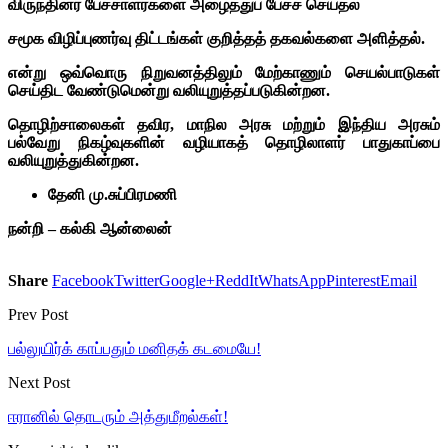
விருந்தினர் பேச்சாளர்களை அழைத்துப் பேசச் செய்தல்
சமூக விழிப்புணர்வு திட்டங்கள் குறித்தத் தகவல்களை அளித்தல்.
என்று ஒவ்வொரு நிறுவனத்திலும் மேற்காணும் செயல்பாடுகள்
செய்திட வேண்டுமென்று வலியுறுத்தப்படுகின்றன.
தொழிற்சாலைகள் தவிர, மாநில அரசு மற்றும் இந்திய அரசும்
பல்வேறு நிகழ்வுகளின் வழியாகத் தொழிலாளர் பாதுகாப்பை
வலியுறுத்துகின்றன.
தேனி மு.சுப்பிரமணி
நன்றி – கல்கி ஆன்லைன்
Share
Facebook
Twitter
Google+
ReddIt
WhatsApp
Pinterest
Email
Prev Post
பல்லுயிர்க் காப்பதும் மனிதக் கடமையே!
Next Post
ஈரானில் தொடரும் அத்துமீறல்கள்!