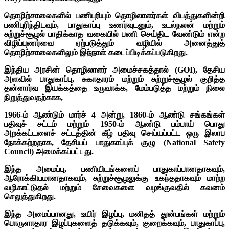
தொழிற்சாலைகளில் பணிபுரியும் தொழிலாளர்கள் விபத்துகளின்றி
பணிபுரிந்திடவும், பாதுகாப்பு உணர்வுடனும், உடல்நலன் மற்றும்
சுற்றுச்சூழல் பாதிக்காத வகையில் பணி செய்திட வேண்டும் என்ற
விழிப்புணர்வை ஏற்படுத்தும் வழியில் அனைத்துத்
தொழிற்சாலைகளிலும் இந்நாள் கடைப்பிடிக்கப்படுகிறது.
இந்திய அரசின் தொழிலாளர் அமைச்சகத்தால் (GOI), தேசிய
அளவில் பாதுகாப்பு, சுகாதாரம் மற்றும் சுற்றுச்சூழல் குறித்த
தன்னார்வ இயக்கத்தை உருவாக்க, மேம்படுத்த மற்றும் நிலை
நிறுத்துவதற்காக,
1966-ம் ஆண்டும் மார்ச் 4 அன்று, 1860-ம் ஆண்டு சங்கங்கள்
பதிவுச் சட்டம் மற்றும் 1950-ம் ஆண்டு பம்பாய் பொது
அறக்கட்டளைச் சட்டத்தின் கீழ் பதிவு செய்யப்பட்ட ஒரு இலாப
நோக்கற்றதாக, தேசியப் பாதுகாப்புக் குழு (National Safety
Council) அமைக்கப்பட்டது.
இந்த அமைப்பு, பணியிடங்களைப் பாதுகாப்பானதாகவும்,
ஆரோக்கியமானதாகவும், சுற்றுச்சூழலுக்கு உகந்ததாகவும் மாற்ற
வழிகாட்டுதல் மற்றும் சேவைகளை வழங்குவதில் கவனம்
செலுத்துகிறது.
இந்த அமைப்பானது, உயிர் இழப்பு, மனிதத் துன்பங்கள் மற்றும்
பொருளாதார இழப்புகளைத் தடுக்கவும், குறைக்கவும், பாதுகாப்பு,