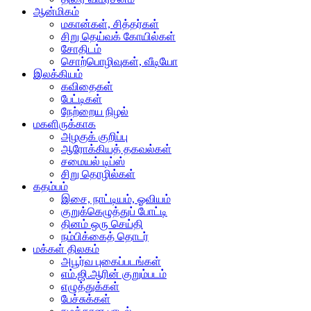
ஆன்மிகம்
மகான்கள், சித்தர்கள்
சிறு தெய்வக் கோயில்கள்
சோதிடம்
சொற்பொழிவுகள், வீடியோ
இலக்கியம்
கவிதைகள்
பேட்டிகள்
நேற்றைய நிழல்
மகளிருக்காக
அழகுக் குறிப்பு
ஆரோக்கியத் தகவல்கள்
சமையல் டிப்ஸ்
சிறு தொழில்கள்
கதம்பம்
இசை, நாட்டியம், ஓவியம்
குறுக்கெழுத்துப் போட்டி
தினம் ஒரு செய்தி
நம்பிக்கைத் தொடர்
மக்கள் திலகம்
அபூர்வ புகைப்படங்கள்
எம்.ஜி.ஆரின் குறும்படம்
எழுத்துக்கள்
பேச்சுக்கள்