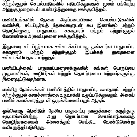
சுற்றுச்சூழல் செயல்பாடுகளில் ஈடுபடுத்துவதன் மூலம் பங்கேற்பு
அணுகுமுறையைப் பயன்படுத்துவதை ஊக்குவித்தல்.
பணியிடங்களில் தேவை அடிப்படையிலான செயல்பாடுகளின்
வளர்ச்சி, சட்டப்பூர்வத் தேவைகளுடன் சுய இணக்கம் மற்றும்
தொழில்முறை பாதுகாப்பு, சுகாதாரம் மற்றும் சுற்றுச்சூழல்
மேலாண்மை அமைப்புகளை ஊக்குவித்தல்.
இதுவரை சட்டப்பூர்வமாக உள்ளடக்கப்படாத தன்னார்வ பாதுகாப்பு,
சுகாதாரம் மற்றும் சுற்றுச்சூழல் இயக்கத் துறைகளை
உள்ளடக்கியதாக மாற்றுதல்.
பணியிடத்தைப் பாதுகாப்பானதாக்குவதில் தங்கள் பொறுப்பை
முதலாளிகள், ஊழியர்கள் மற்றும் தொடர்புடைய மற்றவர்களுக்கு
நினைவூட்டுவதற்காக.
என்கிற நோக்கங்கள் பணியிடத்தில் பாதுகாப்பு, சுகாதாரம் மற்றும்
சுற்றுச்சூழல் கலாச்சாரத்தை உருவாக்கி வலுப்படுத்துவதும், அதைப்
பணிக் கலாச்சாரத்துடன் ஒருங்கிணைப்பதும் ஆகும்.
ஒவ்வொரு ஆண்டும் தேசிய பாதுகாப்பு நாளுக்கான கருத்துரு
உருவாக்கப்பெற்று, அது தொடர்பான செயல்பாடுகளைத்
தொழிற்சாலைகள் அனைத்தும் செய்திட வேண்டுமென்று
வலியுறுத்தப்படுகிறது.