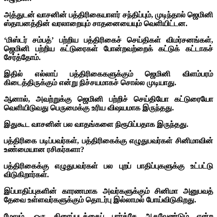
அத்துடன் வாசனின் பத்திரிகையாளர் சந்திப்பும், முடிந்தால் ஜெமினி
ஸ்தாபனத்தின் வரலாறையும் சாதனையையும் வெளியிட்டன.
‘மிஸ்டர் சம்பத்’ பற்றிய பத்திரிகைச் செய்திகள் விமர்சனங்கள்,
ஜெமினி பற்றிய கட்டுரைகள் போன்றவற்றைக் கட்டுக் கட்டாகச்
சேர்த்தோம்.
இதில் எல்லாப் பத்திரிகைகளுக்கும் ஜெமினி விளம்பரம்
கிடைத்திருக்கும் என்று நிச்சயமாகச் சொல்ல முடியாது.
ஆனால், அவற்றுக்கு ஜெமினி பற்றிச் செய்தியோ கட்டுரையோ
வெளியிடுவது பெருமைக்கு உரிய விஷயமாக இருந்தது.
இதுகூட வாசனின் பல வாதங்களை நிரூபிப்பதாக இருந்தது.
பத்திரிகை படிப்பவர்கள், பத்திரிகைக்கு எழுதுபவர்கள் சினிமாவின்
உண்மையான ரசிகர்களா?
பத்திரிகைக்கு எழுதுபவர்கள் பல புறப் பாதிப்புகளுக்கு உட்பட்டு
விடுகிறார்கள்.
இப்பாதிப்புகளின் காரணமாக அவர்களுக்கும் சினிமா அனுபவத்
தேவை உள்ளவர்களுக்கும் தொடர்பு இல்லாமல் போய்விடுகிறது.
மேலும், ஒரு திரைப்படத்தைப் பார்த்தே ஆகவேண்டும் என்ற