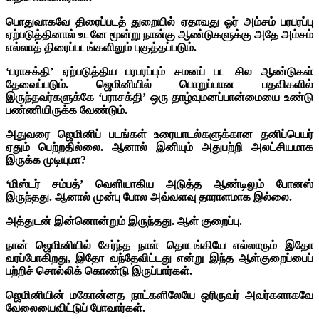
பொதுவாகவே திரைப்படத் துறையில் ஏதாவது ஓர் அம்சம் பரபரப்பு
ஏற்படுத்தினால் உடனே மூன்று நான்கு ஆண்டுகளுக்கு அதே அம்சம்
எல்லாத் திரைப்படங்களிலும் புகுத்தப்படும்.
‘பராசக்தி’ ஏற்படுத்திய பரபரப்பும் சமனப் பட சில ஆண்டுகள்
தேவைப்படும். ஜெமினியில் பொறுப்பான பதவிகளில்
இருந்தவர்களுக்கே ‘பராசக்தி’ ஒரு தாழ்வுமனப்பான்மையை உண்டு
பண்ணியிருக்க வேண்டும்.
அதுவரை ஜெமினிப் படங்கள் உரையாடல்களுக்கான தனிப்பெயர்
ஏதும் பெற்றதில்லை. ஆனால் இனியும் அதுபற்றி அலட்சியமாக
இருக்க முடியுமா?
‘மிஸ்டர் சம்பத்’ வெளியாகிய அடுத்த ஆண்டிலும் போனஸ்
இருந்தது. ஆனால் முன்பு போல அவ்வளவு தாராளமாக இல்லை.
அத்துடன் இன்னொன்றும் இருந்தது. ஆள் குறைப்பு.
நான் ஜெமினியில் சேர்ந்த நாள் தொடங்கியே எல்லாரும் இதோ
வரப்போகிறது, இதோ வந்தேவிட்டது என்று இந்த ஆள்குறைப்பைப்
பற்றிச் சொல்லிக் கொண்டு இருப்பார்கள்.
ஜெமினியின் மகோன்னத நாட்களிலேயே ஒரிருவர் அவர்களாகவே
வேலையைவிட்டுப் போவார்கள்.