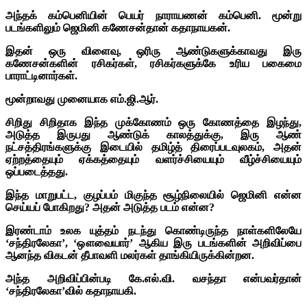
அந்தக் கம்பெனியின் பெயர் நாராயணன் கம்பெனி. மூன்று
படங்களிலும் ஜெமினி கணேசன்தான் கதாநாயகன்.
இதன் ஒரு விளைவு, ஒரிரு ஆண்டுகளுக்காவது இரு
கணேசன்களின் ரசிகர்கள், ரசிகர்களுக்கே உரிய பகைமை
பாராட்டினார்கள்.
மூன்றாவது முனையாக எம்.ஜி.ஆர்.
சிறிது சிறிதாக இந்த முக்கோணம் ஒரு கோணத்தை இழந்து,
அடுத்த இருபது ஆண்டுக் காலத்துக்கு, இரு ஆண்
நட்சத்திரங்களுக்கு இடையில் தமிழ்த் திரைப்படவுலகம், அதன்
ஏற்றத்தையும் ஏக்கத்தையும் வளர்ச்சியையும் வீழ்ச்சியையும்
ஒப்படைத்தது.
இந்த மாறுபட்ட, குழப்பம் மிகுந்த சூழ்நிலையில் ஜெமினி என்ன
செய்யப் போகிறது? அதன் அடுத்த படம் என்ன?
இரண்டாம் உலக யுத்தம் நடந்து கொண்டிருந்த நாள்களிலேயே
‘சந்திரலேகா’, ‘ஔவையார்’ ஆகிய இரு படங்களின் அறிவிப்பை
ஆனந்த விகடன் தீபாவளி மலர்கள் தாங்கியிருக்கின்றன.
அந்த அறிவிப்பின்படி கே.எல்.வி. வசந்தா என்பவர்தான்
‘சந்திரலேகா’வில் கதாநாயகி.