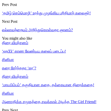
Prev Post
‘தமிழ் செம்மொழி’ உரத்து முழங்கிய பரிதிமாற் கலைஞர்!
Next Post
எல்லாவற்றையும் அறிந்துகொள்வதா ஞானம்?
You might also like
திரை விமர்சனம்
‘ஹபீபி’ காண வேண்டிய கலைப் படைப்பு!
சினிமா
கரை சேர்ந்ததா ‘கர’?
திரை விமர்சனம்
‘மாயபிம்பம்’ தகுதியான கதை, தக்கையான திரைக்கதை!
சினிமா
ஆணாதிக்க சமூகத்தை சவுக்கால் அடித்த The Girl Friend!
Prev
Next