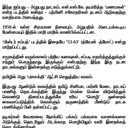
இந்த ஐம்பது – அறுபது நாடகம், என்.எஸ்.கே. தயாரித்த ‘மணமகள்’
என்ற படத்தில் லலிதா – பத்மினி சகோதரிகள் நடனம் ஆடுவதற்கு
வசதியாக அமைந்தது.
1950-ல் உள்ள சிரமமான நிலையும், அறுபதில் அடையக்கூடிய
மேன்மையும் இதில் மாறி மாறிக் காண்பிக்கப்பட்டன.
‘மிஸ்டர் சம்பத்’ படத்தில் இதையே ’53-63′ (த்ரேபன் -த்ரேசட்) என்று
மாற்றப்பட்டது.
சமூகத்தின் வருங்காலம் பற்றிய கனவுகள், எப்படி எதார்த்தத்துக்குச்
சற்றும் பொருந்தாது இருக்கும் என்பதற்கு இந்த இரு நடன
நாடகங்களும் இன்றைக்கு எடுத்துக்காட்டு.
தமிழில் அது ‘பராசக்தி’ ஆட்சி செலுத்திய காலம்.
இருபது ஆண்டுக் காலத்தில் தமிழ் சினிமா, பார்ஸி மேடை நாடகப்
பாணித் தொடக்கத்தில் இருந்து மெல்ல மெல்ல விடுவித்துக்
கொண்டு திரைப்படத்துக்கே உரிய ‘மொழி’ ஒன்றைக்
கைவசப்படுத்திக் கொள்ளும் தருணத்தில் மீண்டும் நாடக
பாணிக்கும் பின் தள்ளப்பட்டது.
நடிகர்கள் கேமராவை நோக்கிப் பக்கம் பக்கமாக வசனங்களை
அடுக்குத் தொடரிலும் அடங்காத மொழியிலும் வாரி இறைக்கத்
தொடங்கினார்கள்.