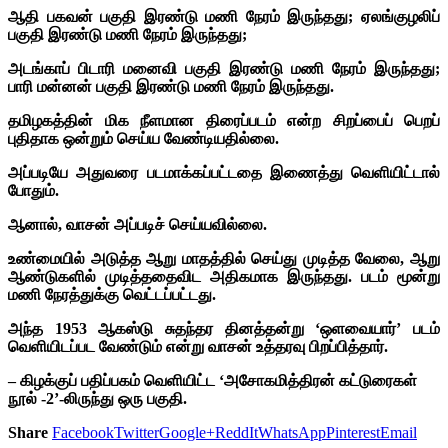
ஆதி பகவன் பகுதி இரண்டு மணி நேரம் இருந்தது; ஏலங்குழலிப்
பகுதி இரண்டு மணி நேரம் இருந்தது;
அடங்காப் பிடாரி மனைவி பகுதி இரண்டு மணி நேரம் இருந்தது;
பாரி மன்னன் பகுதி இரண்டு மணி நேரம் இருந்தது.
தமிழகத்தின் மிக நீளமான திரைப்படம் என்ற சிறப்பைப் பெறப்
புதிதாக ஒன்றும் செய்ய வேண்டியதில்லை.
அப்படியே அதுவரை படமாக்கப்பட்டதை இணைத்து வெளியிட்டால்
போதும்.
ஆனால், வாசன் அப்படிச் செய்யவில்லை.
உண்மையில் அடுத்த ஆறு மாதத்தில் செய்து முடித்த வேலை, ஆறு
ஆண்டுகளில் முடித்ததைவிட அதிகமாக இருந்தது. படம் மூன்று
மணி நேரத்துக்கு வெட்டப்பட்டது.
அந்த 1953 ஆகஸ்டு சுதந்தர தினத்தன்று ‘ஒளவையார்’ படம்
வெளியிடப்பட வேண்டும் என்று வாசன் உத்தரவு பிறப்பித்தார்.
– கிழக்குப் பதிப்பகம் வெளியிட்ட ‘அசோகமித்திரன் கட்டுரைகள்
நூல் -2’-லிருந்து ஒரு பகுதி.
Share
Facebook
Twitter
Google+
ReddIt
WhatsApp
Pinterest
Email