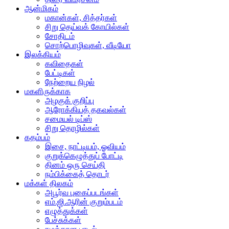
ஆன்மிகம்
மகான்கள், சித்தர்கள்
சிறு தெய்வக் கோயில்கள்
சோதிடம்
சொற்பொழிவுகள், வீடியோ
இலக்கியம்
கவிதைகள்
பேட்டிகள்
நேற்றைய நிழல்
மகளிருக்காக
அழகுக் குறிப்பு
ஆரோக்கியத் தகவல்கள்
சமையல் டிப்ஸ்
சிறு தொழில்கள்
கதம்பம்
இசை, நாட்டியம், ஓவியம்
குறுக்கெழுத்துப் போட்டி
தினம் ஒரு செய்தி
நம்பிக்கைத் தொடர்
மக்கள் திலகம்
அபூர்வ புகைப்படங்கள்
எம்.ஜி.ஆரின் குறும்படம்
எழுத்துக்கள்
பேச்சுக்கள்