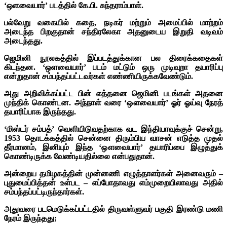
‘ஒளவையார்’ படத்தில் கே.பி. சுந்தராம்பாள்.
பல்வேறு வகையில் கதை, நடிகர் மற்றும் அமைப்பில் மாற்றம்
அடைந்த பிறகுதான் சந்திரலேகா அதனுடைய இறுதி வடிவம்
அடைந்தது.
ஜெமினி நூலகத்தில் இப்படத்துக்கான பல திரைக்கதைகள்
கிடந்தன. ‘ஒளவையார்’ படம் மட்டும் ஒரு முடிவுறா தயாரிப்பு
என்றுதான் சம்பந்தப்பட்டவர்கள் எண்ணியிருக்கவேண்டும்.
அது அறிவிக்கப்பட்ட பின் எத்தனை ஜெமினி படங்கள் அதனை
முந்திக் கொண்டன. அந்நாள் வரை ‘ஔவையார்’ ஓர் ஓய்வு நேரத்
தயாரிப்பாக இருந்தது.
‘மிஸ்டர் சம்பத்’ வெளியிடுவதற்காக வட இந்தியாவுக்குச் சென்று,
1953 தொடக்கத்தில் சென்னை திரும்பிய வாசன் எடுத்த முதல்
தீர்மானம், இனியும் இந்த ‘ஔவையார்’ தயாரிப்பை இழுத்துக்
கொண்டிருக்க வேண்டியதில்லை என்பதுதான்.
அன்றைய தமிழகத்தின் முன்னணி எழுத்தாளர்கள் அனைவரும் –
புதுமைப்பித்தன் உள்பட – எப்போதாவது எம்முறையிலாவது அதில்
சம்பந்தப்பட்டிருந்தார்கள்.
அதுவரை படமெடுக்கப்பட்டதில் திருவள்ளுவர் பகுதி இரண்டு மணி
நேரம் இருந்தது;