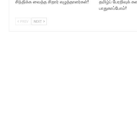
சிந்திக்க வைத்த சிறார் எழுத்தாளர்கள்!
தமிழ்ப் பேரறிவுக் 
பாதுகாப்போம்!
PREV
NEXT