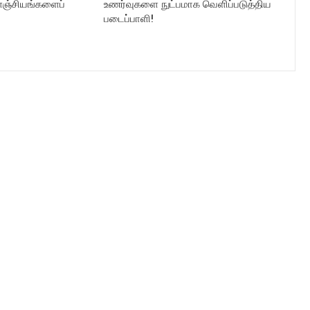
களஞ்சியங்களைப்
உணர்வுகளை நுட்பமாக வெளிப்படுத்திய
படைப்பாளி!