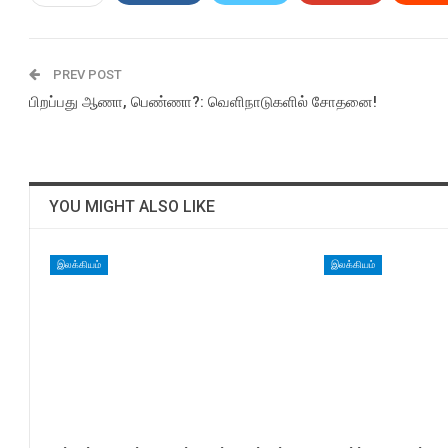
PREV POST
பிறப்பது ஆணா, பெண்ணா?: வெளிநாடுகளில் சோதனை!
YOU MIGHT ALSO LIKE
இலக்கியம்
இலக்கியம்