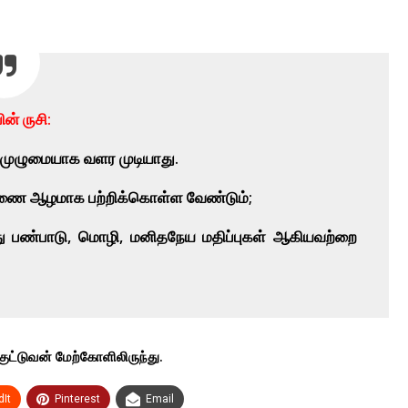
ின் ருசி:
 முழுமையாக வளர முடியாது.
ண்ணை ஆழமாக பற்றிக்கொள்ள வேண்டும்;
ு பண்பாடு, மொழி, மனிதநேய மதிப்புகள் ஆகியவற்றை
ுட்டுவன் மேற்கோளிலிருந்து.
It
Pinterest
Email