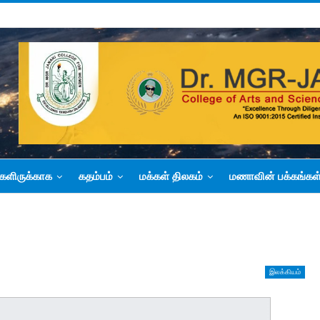
களிருக்காக
கதம்பம்
மக்கள் திலகம்
மணாவின் பக்கங்கள
இலக்கியம்