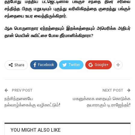
தற்போது மத்திய பட்ஜெட்டினால் பங்குச் சந்தை திடீர் சரிவை
சந்தித்த பிறகு மறுபடியும் புகுந்து வரிவிகிதத்தை குறைத்து பங்குச்
சந்தையை உயர வைத்திருக்கிறார்.
ஆக பொருளாதார ஏற்றத்தையும் இறக்கத்தையும் அமெரிக்க அதிபர்
தான் மெயின் சுவிட்சை போல தீர்மானிக்கிறாரா?
Share
Facebook
Twitter
Google+
PREV POST
NEXT POST
நற்சிந்தனையே
மகனுக்காக எதையும் கொடுக்க
நல்வாழ்க்கைக்கு வழிகாட்டும்!
தயாராகும் டி.ராஜேந்தர்!
YOU MIGHT ALSO LIKE