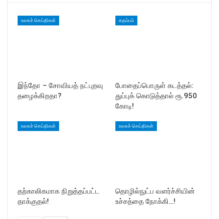
உலகச் செய்திகள்
கதம்பம்
இந்தோ – சோவியத் நட்புறவு
போதைப்பொருள் கடத்தல்:
தழைக்கிறதா?
துப்புக் கொடுத்தால் ரூ.950
கோடி!
உலகச் செய்திகள்
உலகச் செய்திகள்
தற்காலிகமாக நிறுத்தப்பட்ட
தொழில்நுட்ப வளர்ச்சியின்
தாக்குதல்!
உச்சத்தை நோக்கி…!