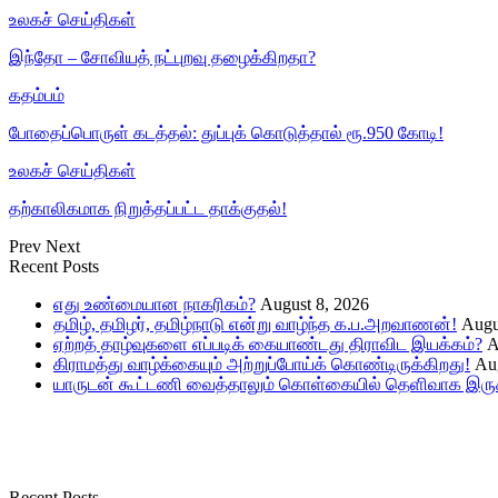
உலகச் செய்திகள்
இந்தோ – சோவியத் நட்புறவு தழைக்கிறதா?
கதம்பம்
போதைப்பொருள் கடத்தல்: துப்புக் கொடுத்தால் ரூ.950 கோடி!
உலகச் செய்திகள்
தற்காலிகமாக நிறுத்தப்பட்ட தாக்குதல்!
Prev
Next
Recent Posts
எது உண்மையான நாகரிகம்?
August 8, 2026
தமிழ், தமிழர், தமிழ்நாடு என்று வாழ்ந்த க.ப.அறவாணன்!
Augu
ஏற்றத் தாழ்வுகளை எப்படிக் கையாண்டது திராவிட இயக்கம்?
A
கிராமத்து வாழ்க்கையும் அற்றுப்போய்க் கொண்டிருக்கிறது!
Aug
யாருடன் கூட்டணி வைத்தாலும் கொள்கையில் தெளிவாக இருக்
Recent Posts