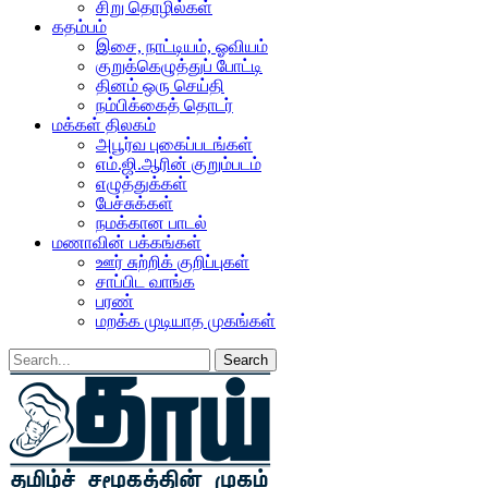
சிறு தொழில்கள்
கதம்பம்
இசை, நாட்டியம், ஓவியம்
குறுக்கெழுத்துப் போட்டி
தினம் ஒரு செய்தி
நம்பிக்கைத் தொடர்
மக்கள் திலகம்
அபூர்வ புகைப்படங்கள்
எம்.ஜி.ஆரின் குறும்படம்
எழுத்துக்கள்
பேச்சுக்கள்
நமக்கான பாடல்
மணாவின் பக்கங்கள்
ஊர் சுற்றிக் குறிப்புகள்
சாப்பிட வாங்க
பரண்
மறக்க முடியாத முகங்கள்