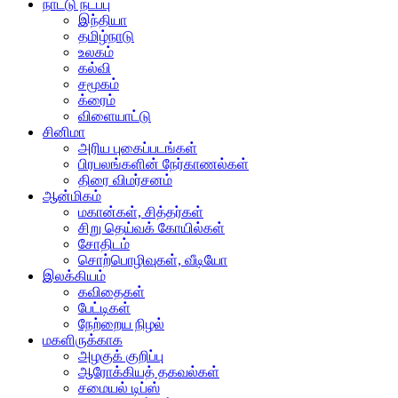
நாட்டு நடப்பு
இந்தியா
தமிழ்நாடு
உலகம்
கல்வி
சமூகம்
க்ரைம்
விளையாட்டு
சினிமா
அரிய புகைப்படங்கள்
பிரபலங்களின் நேர்காணல்கள்
திரை விமர்சனம்
ஆன்மிகம்
மகான்கள், சித்தர்கள்
சிறு தெய்வக் கோயில்கள்
சோதிடம்
சொற்பொழிவுகள், வீடியோ
இலக்கியம்
கவிதைகள்
பேட்டிகள்
நேற்றைய நிழல்
மகளிருக்காக
அழகுக் குறிப்பு
ஆரோக்கியத் தகவல்கள்
சமையல் டிப்ஸ்