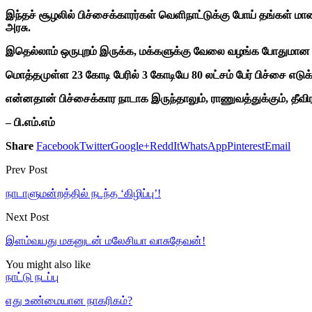
இந்தச் சூழலில் பிச்சைக்காரர்கள் வெளிநாட்டுக்கு போய் தங்கள்
அரசு.
இதெல்லாம் ஒருபுறம் இருக்க, மக்களுக்கு வேலை வழங்க போதுமான 
மொத்தமுள்ள 23 கோடி பேரில் 3 கோடியே 80 லட்சம் பேர் பிச்சை எட
என்னதான் பிச்சைக்கார நாடாக இருந்தாலும், ராணுவத்துக்கும், தீவ
– பி.எம்.எம்
Share
Facebook
Twitter
Google+
ReddIt
WhatsApp
Pinterest
Email
Prev Post
நாடாளுமன்றத்தில் நடந்த ‘கிழிப்பு’!
Next Post
இளம்வயது மகனுடன் மலேசியா வாசுதேவன்!
You might also like
நாட்டு நடப்பு
எது உண்மையான நாகரிகம்?