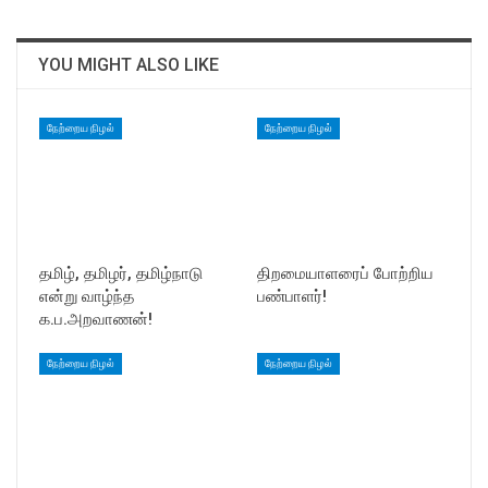
YOU MIGHT ALSO LIKE
நேற்றைய நிழல்
நேற்றைய நிழல்
தமிழ், தமிழர், தமிழ்நாடு
திறமையாளரைப் போற்றிய
என்று வாழ்ந்த
பண்பாளர்!
க.ப.அறவாணன்!
நேற்றைய நிழல்
நேற்றைய நிழல்