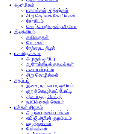
ஆன்மிகம்
மகான்கள், சித்தர்கள்
சிறு தெய்வக் கோயில்கள்
சோதிடம்
சொற்பொழிவுகள், வீடியோ
இலக்கியம்
கவிதைகள்
பேட்டிகள்
நேற்றைய நிழல்
மகளிருக்காக
அழகுக் குறிப்பு
ஆரோக்கியத் தகவல்கள்
சமையல் டிப்ஸ்
சிறு தொழில்கள்
கதம்பம்
இசை, நாட்டியம், ஓவியம்
குறுக்கெழுத்துப் போட்டி
தினம் ஒரு செய்தி
நம்பிக்கைத் தொடர்
மக்கள் திலகம்
அபூர்வ புகைப்படங்கள்
எம்.ஜி.ஆரின் குறும்படம்
எழுத்துக்கள்
பேச்சுக்கள்