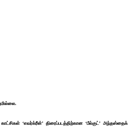
ுமில்லை.
ட்சிகள் ‘எவர்க்ரீன்’ திரைப்படத்திற்கான ‘பீல்குட்’ அந்தஸ்தைக்