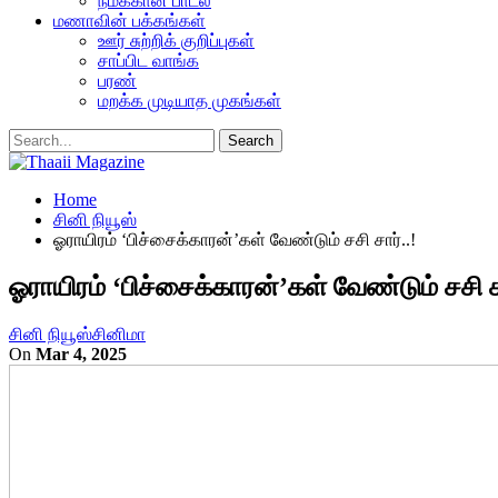
நமக்கான பாடல்
மணாவின் பக்கங்கள்
ஊர் சுற்றிக் குறிப்புகள்
சாப்பிட வாங்க
பரண்
மறக்க முடியாத முகங்கள்
Home
சினி நியூஸ்
ஓராயிரம் ‘பிச்சைக்காரன்’கள் வேண்டும் சசி சார்..!
ஓராயிரம் ‘பிச்சைக்காரன்’கள் வேண்டும் சசி சா
சினி நியூஸ்
சினிமா
On
Mar 4, 2025