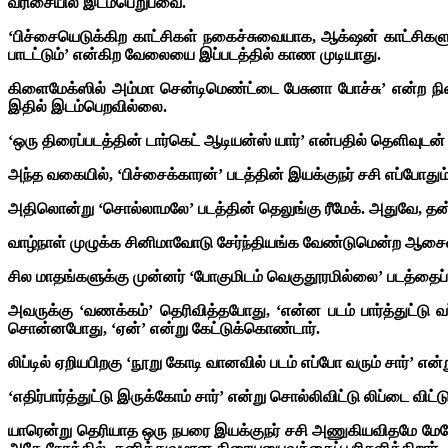
வரிசையில் இடம்பெறுபவை.
‘பிச்சையெடுக்கிற காட்சிகள் நகைச்சுவையாக, ஆக்‌ஷன் காட்சிகளு
பாடட்டும்’ என்கிற வேலையை இப்படத்தில் காண முடியாது.
கிளைமேக்ஸில் அம்மா சென்டிமெண்ட்டை பேசுனா போச்சு’ என்ற ந
இதில் இடம்பெறவில்லை.
‘ஒரு திரைப்படத்தின் டார்கெட் ஆடியன்ஸ் யார்’ என்பதில் தெளிவுடன்
அந்த வகையில், ‘பிச்சைக்காரன்’ படத்தின் இயக்குநர் சசி எப்போது
அதிலொன்று ‘சொல்லாமலே’ படத்தின் தெலுங்கு ரீமேக். அதுவே, தன் 
வாழ்நாள் முழுக்க சினிமாவோடு சேர்ந்தியங்க வேண்டுமென்ற ஆசைய
சில மாதங்களுக்கு முன்னர் ‘போகுமிடம் வெகுதூரமில்லை’ படத்தைப் ப
அவருக்கு ‘வணக்கம்’ தெரிவித்தபோது, ‘என்ன படம் பார்த்துட்டு வர
சொன்னபோது, ‘ஏன்’ என்று கேட்டுக்கொண்டார்.
லிப்டில் ஏறியபிறகு ‘நூறு கோடி வானவில் படம் எப்போ வரும் சார்’ என்
‘எதிர்பார்த்துட்டு இருக்கோம் சார்’ என்று சொல்லிவிட்டு லிப்டை 
யாரென்று தெரியாத ஒரு நபரை இயக்குநர் சசி அணுகியவிதமே மேலே