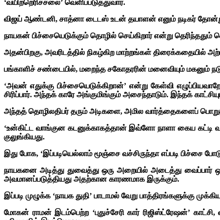
‘வயிற்றெரிச்சலை’ வெளிப்படுத்துவார்.
விஜய் ஆண்டனி, சாத்னா டைடஸ் உடன் தயாளன் எனும் நடிகர் தோன்றும
நாயகன் பிச்சையெடுக்கும் தொழில் செய்கிறார் என்று தெரிந்ததும
அதன்பிறகு, அவரிடத்தில் நிகழ்கிற மாற்றங்கள் திரைக்கதையில் அற்ப
பங்காளிச் சண்டையில், மறைந்த சகோதரரின் மனைவியும் மகனும் நடுத
‘அவன் எதுக்கு பிச்சையெடுக்கிறான்’ என்று கேள்வி எழுப்பியவாறே
சிரிப்பார். அந்தக் காரே அங்குமிங்கும் அசைந்தாடும். இந்தக் காட்சியும
அந்தத் தொழிலதிபர் தரும் அடிகளை, அமில வார்த்தைகளைப் பொறுத்த
‘உன்கிட்ட வாங்குன கடனுக்காகத்தான் இவ்ளோ நாளா கைய கட்டி வாயை
குலுங்கியது.
இது போக, ‘இப்படியெல்லாம் மூஞ்சை வச்சிருந்தா எப்படி பிச்சை போட
நாயகனை அடித்து துவைத்து ஒரு அறையில் அடைத்து வைப்பார் ஒரு
அவமானப்படுத்தியது அதற்கான காரணமாக இருக்கும்.
இப்படி முழுக்க ‘நாயக துதி’ பாடாமல் வேறு பாத்திரங்களுக்கு முக்க
மோகன் ராமன் இடம்பெற்ற ‘புதுச்சேரி கார் ரிஜிஸ்ட்ரேஷன்’ காட்