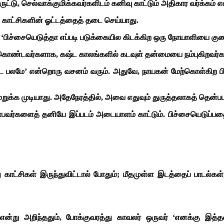
ிருட்டு, செல்வாக்குமிக்கவர்களிடம் கனிவு காட்டும் அதிகார வர்க்கம் 
 காட்சிகளின் ஓட்டத்தைத் தடை செய்யாது.
கு, ‘பிச்சையெடுத்தா எப்படி படுக்கையில கிடக்கிற ஒரு நோயாளியை குண
ாடு கொண்டவர்களாக, கஷ்ட காலங்களில் கடவுள் தன்மையை நம்புகிறவர்க
கையோட பலமே’ என்றொரு வசனம் வரும். அதுவே, நாயகன் மேற்கொள்கிற 
றுக்க முடியாது. அதேநேரத்தில், அவை எதுவும் துருத்தலாகத் தென்படாத
்களைத் தனியே இப்படம் அடையாளம் காட்டும். பிச்சையெடுப்பதை 
்து காட்சிகள் இருந்துவிட்டால் போதும்; மீதமுள்ள இடத்தைப் பாட
என்று அறிந்ததும், போக்குவரத்து காவலர் ஒருவர் ‘எனக்கு இத