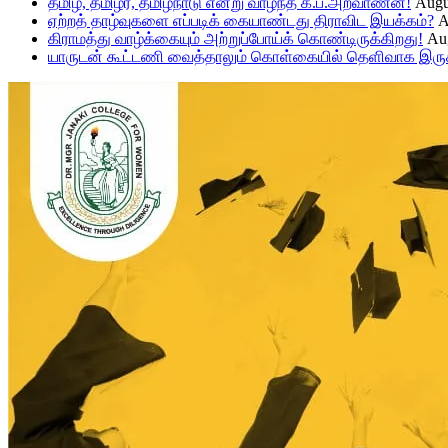
தமிழ், தமிழர், தமிழ்நாடு என்று வாழ்ந்த க.ப.அறவாணன்!
Augu
ஏற்றத் தாழ்வுகளை எப்படிக் கையாண்டது திராவிட இயக்கம்?
A
கிராமத்து வாழ்க்கையும் அற்றுப்போய்க் கொண்டிருக்கிறது!
Aug
யாருடன் கூட்டணி வைத்தாலும் கொள்கையில் தெளிவாக இருக்