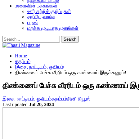
நமக்கான பாடல்
மணாவின் பக்கங்கள்
ஊர் சுற்றிக் குறிப்புகள்
சாப்பிட வாங்க
பரண்
மறக்க முடியாத முகங்கள்
Home
கதம்பம்
இசை, நாட்டியம், ஓவியம்
திண்ணைப் பேச்சு வீரரிடம் ஒரு கண்ணாய் இருக்கணும்!
திண்ணைப் பேச்சு வீரரிடம் ஒரு கண்ணாய் இர
இசை, நாட்டியம், ஓவியம்
கதம்பம்
சினி நியூஸ்
Last updated
Jul 20, 2024