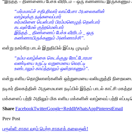
“இந்தத் – திண்ணைப் பேச்சு வீரரிடம் – ஒரு கண்ணாய் இருக்கணும் 
“மர்மமாய்ச் சதிபுரிவார் வாய்பேசா அபலைகளின்
வாழ்வுக்கு நஞ்சுவைப்பார்
கர்மவினை யென்பார் பிரம்மனெழுத் தென்பார்
கடவுள்மேல் குற்றமென்பார்
இந்தத் _ திண்ணைப் பேச்சு வீரரிடம் _ ஒரு
கண்ணாயிருக்கணும் அண்ணாச்சி”.
என்று நகர்கிற பாடல் இறுதியில் இப்படி முடியும்
“நம்ம வாழ்க்கை கெடக்குது ரோட்டோரமா
வண்டியை உருட்டி வறுமையை வெரட்டி
உண்டாலும் காய்ந்தாலும் ஒன்றாகணும்”.
என்று எளிய தொழிலாளர்களின் ஒற்றுமையை வலியுறுத்தி நிறைவடைந்த
நடிகர் திலகத்தின் அருமையான நடிப்பில் இந்தப் பாடல் காட்சி மகத்த
மக்களைப் பற்றி அதிலும் மிக எளிய மக்களின் வாழ்வைப் பற்றி எப்படி
Share
Facebook
Twitter
Google+
ReddIt
WhatsApp
Pinterest
Email
Prev Post
புரூஸ்லீ: சாகா வரம் பெற்ற சாகசக் கலைஞன்!