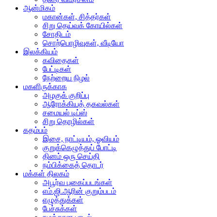
ஆன்மிகம்
மகான்கள், சித்தர்கள்
சிறு தெய்வக் கோயில்கள்
சோதிடம்
சொற்பொழிவுகள், வீடியோ
இலக்கியம்
கவிதைகள்
பேட்டிகள்
நேற்றைய நிழல்
மகளிருக்காக
அழகுக் குறிப்பு
ஆரோக்கியத் தகவல்கள்
சமையல் டிப்ஸ்
சிறு தொழில்கள்
கதம்பம்
இசை, நாட்டியம், ஓவியம்
குறுக்கெழுத்துப் போட்டி
தினம் ஒரு செய்தி
நம்பிக்கைத் தொடர்
மக்கள் திலகம்
அபூர்வ புகைப்படங்கள்
எம்.ஜி.ஆரின் குறும்படம்
எழுத்துக்கள்
பேச்சுக்கள்