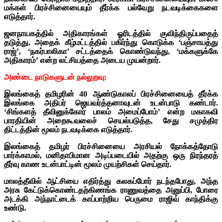
மக்கள் பிரச்சினையையும் தீர்க்க பல்வேறு நடவடிக்கைகளை
எடுத்தார்.
ஜனநாயகத்தில் அதிகாரங்கள் ஓரிடத்தில் குவிந்திருப்பதைத்
தடுத்து, அதைக் கீழ்மட்டத்தில் பகிர்ந்து கொடுக்க ‘பஞ்சாயத்து
ராஜ்’, ‘நகர்பாலிகா’ சட்டத்தைக் கொண்டுவந்து, ‘மக்களுக்கே
அதிகாரம்’ என்ற லட்சியத்தை அடைய முயன்றார்.
அண்டை நாடுகளுடன் நல்லுறவு:
இலங்கைத் தமிழரின் 40 ஆண்டுகாலப் பிரச்சினையைத் தீர்க்க
இலங்கை அதிபர் ஜெயவர்த்தனாவுடன் உடன்பாடு கண்டார்.
‘சிங்களத் தீவினுக்கோர் பாலம் அமைப்போம்’ என்ற மகாகவி
பாரதியின் அறைகூவலைச் செயல்படுத்த, சேது சமுத்திர
திட்டத்தின் மூலம் நடவடிக்கை எடுத்தார்.
இலங்கைத் தமிழர் பிரச்சினையை அரசியல் நோக்கத்தோடு
பார்க்காமல், மனிதாபிமான அடிப்படையில் அதற்கு ஒரு நிரந்தரத்
தீர்வு காண உடன்பாட்டின் மூலம் முயற்சிகள் செய்தார்.
மாலத்தீவில் ஆட்சியை எதிர்த்து கலகப்போர் நடந்தபோது, அந்த
அரசு கேட்டுக்கொண்டதற்கிணங்க ராணுவத்தை அனுப்பி, போரை
அடக்கி அந்நாட்டைக் காப்பாற்றிய பெருமை ராஜிவ் காந்திக்கு
உண்டு.