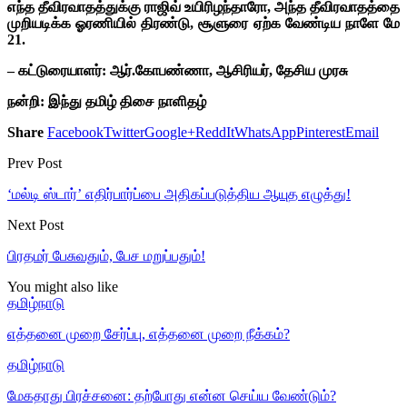
எந்த தீவிரவாதத்துக்கு ராஜிவ் உயிரிழந்தாரோ, அந்த தீவிரவாதத்தை
முறியடிக்க ஓரணியில் திரண்டு, சூளுரை ஏற்க வேண்டிய நாளே மே
21.
– கட்டுரையாளர்: ஆர்.கோபண்ணா, ஆசிரியர், தேசிய முரசு
நன்றி: இந்து தமிழ் திசை நாளிதழ்
Share
Facebook
Twitter
Google+
ReddIt
WhatsApp
Pinterest
Email
Prev Post
‘மல்டி ஸ்டார்’ எதிர்பார்ப்பை அதிகப்படுத்திய ஆயுத எழுத்து!
Next Post
பிரதமர் பேசுவதும், பேச மறுப்பதும்!
You might also like
தமிழ்நாடு
எத்தனை முறை சேர்ப்பு, எத்தனை முறை நீக்கம்?
தமிழ்நாடு
மேகதாது பிரச்சனை: தற்போது என்ன செய்ய வேண்டும்?