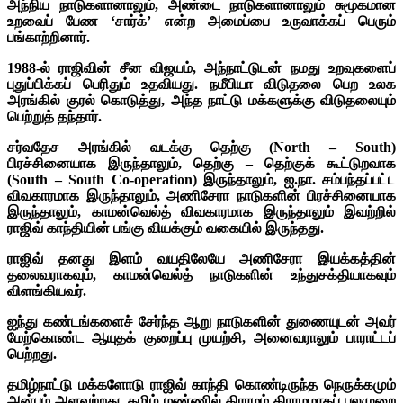
அந்நிய நாடுகளானாலும், அண்டை நாடுகளானாலும் சுமூகமான
உறவைப் பேண ‘சார்க்’ என்ற அமைப்பை உருவாக்கப் பெரும்
பங்காற்றினார்.
1988-ல் ராஜிவின் சீன விஜயம், அந்நாட்டுடன் நமது உறவுகளைப்
புதுப்பிக்கப் பெரிதும் உதவியது. நமீபியா விடுதலை பெற உலக
அரங்கில் குரல் கொடுத்து, அந்த நாட்டு மக்களுக்கு விடுதலையும்
பெற்றுத் தந்தார்.
சர்வதேச அரங்கில் வடக்கு தெற்கு (North – South)
பிரச்சினையாக இருந்தாலும், தெற்கு – தெற்குக் கூட்டுறவாக
(South – South Co-operation) இருந்தாலும், ஐ.நா. சம்பந்தப்பட்ட
விவகாரமாக இருந்தாலும், அணிசேரா நாடுகளின் பிரச்சினையாக
இருந்தாலும், காமன்வெல்த் விவகாரமாக இருந்தாலும் இவற்றில்
ராஜிவ் காந்தியின் பங்கு வியக்கும் வகையில் இருந்தது.
ராஜிவ் தனது இளம் வயதிலேயே அணிசேரா இயக்கத்தின்
தலைவராகவும், காமன்வெல்த் நாடுகளின் உந்துசக்தியாகவும்
விளங்கியவர்.
ஐந்து கண்டங்களைச் சேர்ந்த ஆறு நாடுகளின் துணையுடன் அவர்
மேற்கொண்ட ஆயுதக் குறைப்பு முயற்சி, அனைவராலும் பாராட்டப்
பெற்றது.
தமிழ்நாட்டு மக்களோடு ராஜிவ் காந்தி கொண்டிருந்த நெருக்கமும்
அன்பும் அளவற்றது. தமிழ் மண்ணில் கிராமம் கிராமமாகப் பலமுறை