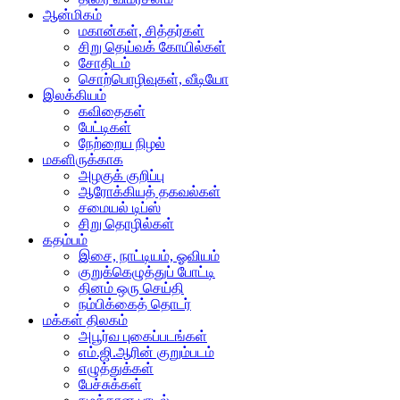
ஆன்மிகம்
மகான்கள், சித்தர்கள்
சிறு தெய்வக் கோயில்கள்
சோதிடம்
சொற்பொழிவுகள், வீடியோ
இலக்கியம்
கவிதைகள்
பேட்டிகள்
நேற்றைய நிழல்
மகளிருக்காக
அழகுக் குறிப்பு
ஆரோக்கியத் தகவல்கள்
சமையல் டிப்ஸ்
சிறு தொழில்கள்
கதம்பம்
இசை, நாட்டியம், ஓவியம்
குறுக்கெழுத்துப் போட்டி
தினம் ஒரு செய்தி
நம்பிக்கைத் தொடர்
மக்கள் திலகம்
அபூர்வ புகைப்படங்கள்
எம்.ஜி.ஆரின் குறும்படம்
எழுத்துக்கள்
பேச்சுக்கள்