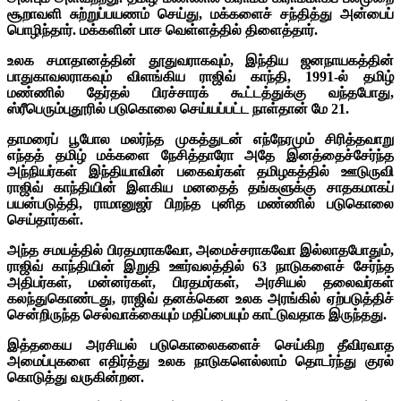
சூறாவளி சுற்றுப்பயணம் செய்து, மக்களைச் சந்தித்து அன்பைப்
பொழிந்தார். மக்களின் பாச வெள்ளத்தில் திளைத்தார்.
உலக சமாதானத்தின் தூதுவராகவும், இந்திய ஜனநாயகத்தின்
பாதுகாவலராகவும் விளங்கிய ராஜிவ் காந்தி, 1991-ல் தமிழ்
மண்ணில் தேர்தல் பிரச்சாரக் கூட்டத்துக்கு வந்தபோது,
ஸ்ரீபெரும்புதூரில் படுகொலை செய்யப்பட்ட நாள்தான் மே 21.
தாமரைப் பூபோல மலர்ந்த முகத்துடன் எந்நேரமும் சிரித்தவாறு
எந்தத் தமிழ் மக்களை நேசித்தாரோ அதே இனத்தைச்சேர்ந்த
அந்நியர்கள் இந்தியாவின் பகைவர்கள் தமிழகத்தில் ஊடுருவி
ராஜிவ் காந்தியின் இளகிய மனதைத் தங்களுக்கு சாதகமாகப்
பயன்படுத்தி, ராமானுஜர் பிறந்த புனித மண்ணில் படுகொலை
செய்தார்கள்.
அந்த சமயத்தில் பிரதமராகவோ, அமைச்சராகவோ இல்லாதபோதும்,
ராஜிவ் காந்தியின் இறுதி ஊர்வலத்தில் 63 நாடுகளைச் சேர்ந்த
அதிபர்கள், மன்னர்கள், பிரதமர்கள், அரசியல் தலைவர்கள்
கலந்துகொண்டது, ராஜிவ் தனக்கென உலக அரங்கில் ஏற்படுத்திச்
சென்றிருந்த செல்வாக்கையும் மதிப்பையும் காட்டுவதாக இருந்தது.
இத்தகைய அரசியல் படுகொலைகளைச் செய்கிற தீவிரவாத
அமைப்புகளை எதிர்த்து உலக நாடுகளெல்லாம் தொடர்ந்து குரல்
கொடுத்து வருகின்றன.