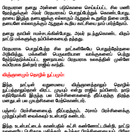
பிரதமரான தனது அன்னை படுகொலை செய்யப்பட்ட சில மணி
நேரத்துக்குள் அவர் பிரதமராகப் பொறுப்பேற்றுக் கொண்டபோது,
தாயை இழந்த தனயனுக்கு எல்லாரும் ஆறுதல் கூறுகிற நிலை மாறி,
தனயனே எல்லாருக்கும் ஆறுதல் கூறிய காட்சியை நாம் பார்த்தோம்.
தனது தாயின் ஈமச்சடங்கின்போது, அவர் நடந்துகொண்ட விதம்
நாட்டு மக்களுக்கு நம்பிக்கையைத் தந்தது.
பிரதமராக பொறுப்பேற்ற சில நாட்களிலேயே பொதுத்தேர்தலை
அறிவித்து, மக்களின் பெருவாரியான வாக்குகளைப் பெற்று
தேர்ந்தெடுக்கப்பட்ட ஜனநாயகப் பிரதமராக உலகத்தின் முன்னே
கம்பீரமாக நின்றார் ராஜிவ் காந்தி.
விஞ்ஞானமும் தொழில் நுட்பமும்:
இந்த நாட்டின் வறுமையை விஞ்ஞானத்தாலும் தொழில்
நுட்பத்தாலும்தான் விரட்ட முடியும் என்று ராஜிவ் நம்பினார். நாடு
எதிர்நோக்கி இருந்த பல பிரச்சினைகளைத் தீர்ப்பதற்கு திறந்த
மனதுடன் பல முயற்சிகளை மேற்கொண்டார்.
பஞ்சாப் பிரச்சினையைத் தீர்ப்பதற்கும், அசாம் பிரச்சினைக்கு
முற்றுப்புள்ளி வைக்கவும் உடன்பாடு கண்டார்.
இந்த உடன்பாட்டைக் காண்பதில் கட்சி கண்ணோட்டமின்றி, நாட்டு
நலனையே பெரிதாக மதித்தார். கூர்க்கா பிரச்சினையையும், மிசோ