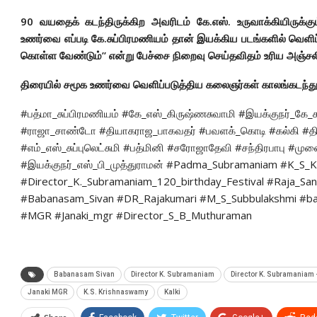
90 வயதைக் கடந்திருக்கிற அவரிடம் கே.எஸ். உருவாக்கியிருக்கு
உணர்வை எப்படி கே.சுப்பிரமணியம் தான் இயக்கிய படங்களில் வெளிப
கொள்ள வேண்டும்” என்று பேச்சை நிறைவு செய்தவிதம் உரிய அஞ்சல
திரையில் சமூக உணர்வை வெளிப்படுத்திய கலைஞர்கள் காலங்கடந்தும
#பத்மா_சுப்பிரமணியம் #கே_எஸ்_கிருஷ்ணசுவாமி #இயக்குநர்_கே_ச
#ராஜா_சாண்டோ #தியாகராஜ_பாகவதர் #பவளக்_கொடி #கல்கி #தியா
#எம்_எஸ்_சுப்புலெட்சுமி #பத்மினி #சரோஜாதேவி #சந்திரபாபு #முன
#இயக்குநர்_எஸ்_பி_முத்துராமன் #Padma_Subramaniam #K_S_
#Director_K._Subramaniam_120_birthday_Festival #Raja_Sa
#Babanasam_Sivan #DR_Rajakumari #M_S_Subbulakshmi #ba
#MGR #Janaki_mgr #Director_S_B_Muthuraman
Babanasam Sivan
Director K. Subramaniam
Director K. Subramaniam -
Janaki MGR
K.S. Krishnaswamy
Kalki