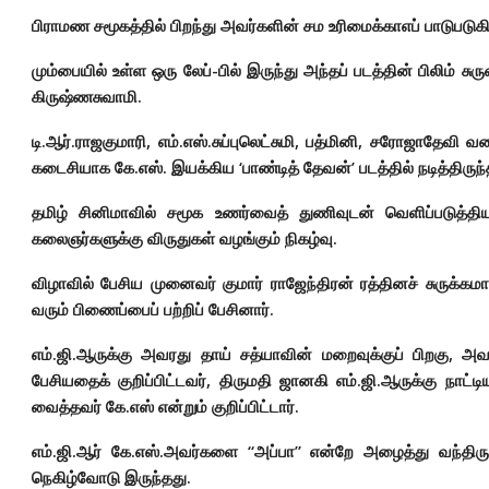
பிராமண சமூகத்தில் பிறந்து அவர்களின் சம உரிமைக்காஎப் பாடுபடுகி
மும்பையில் உள்ள ஒரு லேப்-பில் இருந்து அந்தப் படத்தின் பிலிம்
கிருஷ்ணசுவாமி.
டி.ஆர்.ராஜகுமாரி, எம்.எஸ்.சுப்புலெட்சுமி, பத்மினி, சரோஜாதேவ
கடைசியாக கே.எஸ். இயக்கிய ‘பாண்டித் தேவன்’ படத்தில் நடித்திருந்த
தமிழ் சினிமாவில் சமூக உணர்வைத் துணிவுடன் வெளிப்படுத்திய
கலைஞர்களுக்கு விருதுகள் வழங்கும் நிகழ்வு.
விழாவில் பேசிய முனைவர் குமார் ராஜேந்திரன் ரத்தினச் சுருக்கமாகத
வரும் பிணைப்பைப் பற்றிப் பேசினார்.
எம்.ஜி.ஆருக்கு அவரது தாய் சத்யாவின் மறைவுக்குப் பிறகு, அவர
பேசியதைக் குறிப்பிட்டவர், திருமதி ஜானகி எம்.ஜி.ஆருக்கு நாட்ட
வைத்தவர் கே.எஸ் என்றும் குறிப்பிட்டார்.
எம்.ஜி.ஆர் கே.எஸ்.அவர்களை “அப்பா” என்றே அழைத்து வந்திருக
நெகிழ்வோடு இருந்தது.