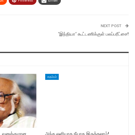
It
Pinterest
Email
NEXT POST
‘இந்தியா‘ கூட்டணிக்குள் பலப்பரீட்சை!
கதம்பம்
ட்டவனுக்குமான
அந்த ஒளியாக நீயாக இருக்கலாம்!