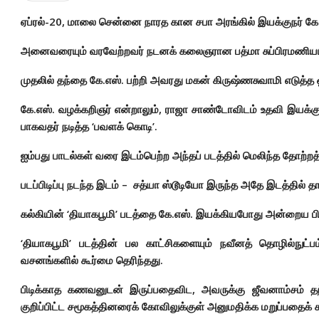
ஏப்ரல்-20, மாலை சென்னை நாரத கான சபா அரங்கில் இயக்குநர் கே.
அனைவரையும் வரவேற்றவர் நடனக் கலைஞரான பத்மா சுப்பிரமணியம
முதலில் தந்தை கே.எஸ். பற்றி அவரது மகன் கிருஷ்ணசுவாமி எடுத
கே.எஸ். வழக்கறிஞர் என்றாலும், ராஜா சாண்டோவிடம் உதவி இயக்க
பாகவதர் நடித்த ‘பவளக் கொடி’.
ஐம்பது பாடல்கள் வரை இடம்பெற்ற அந்தப் படத்தில் மெலிந்த தோற்றத்தி
படப்பிடிப்பு நடந்த இடம் – சத்யா ஸ்டூடியோ இருந்த அதே இடத்தில் த
கல்கியின் ‘தியாகபூமி’ படத்தை கே.எஸ். இயக்கியபோது அன்றைய பிரி
‘தியாகபூமி’ படத்தின் பல காட்சிகளையும் நவீனத் தொழில்நுட்பம
வசனங்களில் கூர்மை தெரிந்தது.
பிடிக்காத கணவனுடன் இருப்பதைவிட, அவருக்கு ஜீவனாம்சம் த
குறிப்பிட்ட சமூகத்தினரைக் கோவிலுக்குள் அனுமதிக்க மறுப்பதைக் க