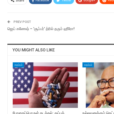
Share
Facebook
Twitter
Google+
Redd
PREV POST
ஜெய் கணேஷ் – ’சூப்பர்’ த்ரில் தரும் ஹீரோ!
YOU MIGHT ALSO LIKE
கதம்பம்
கதம்பம்
போதைப்பொருள் கடத்தல்: துப்புக்
நல்லவனுக்கும் கெ