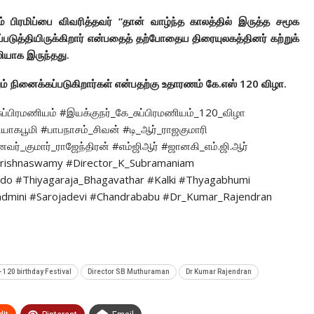
ம் பிரமிப்பை விவரித்தவர் “தான் வாழ்ந்த காலத்தில் இருத்த சமூக
்படுத்தியிருக்கிறார் என்பதைத் தற்போதைய திரையுலகத்தினர் கற்றுக்
ியாக இருந்தது.
் நினைக்கப்படுகிறார்கள் என்பதற்கு உதாரணம் கே.எஸ் 120 விழா.
ுப்பிரமணியம் #இயக்குநர்_கே_சுப்பிரமணியம்_120_விழா
கபூமி #பாபநாசம்_சிவன் #டி_ஆர்_ராஜகுமாரி
ைவர்_குமார்_ராஜேந்திரன் #எம்ஜிஆர் #ஜானகி_எம்.ஜி.ஆர்
Krishnaswamy #Director_K_Subramaniam
ndo #Thiyagaraja_Bhagavathar #Kalki #Thyagabhumi
dmini #Sarojadevi #Chandrababu #Dr_Kumar_Rajendran
 120 birthday Festival
Director SB Muthuraman
Dr Kumar Rajendran