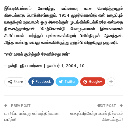
இப்படியெல்லாம் சேகரித்த, எவ்வளவு காசு கொடுத்தாலும்
கிடைக்காத பொக்கிசங்களும், 1954 முதற்கொண்டு என் உழைப்பும்
யாருக்கும் உதவாமல் ஒரு அறைக்குள் முடங்கிக்கிடக்கிறதே என்பதை
நினைத்தால்தான் “மேற்கொண்டு பேசமுடியாமல் இமைகளைச்
சிமிட்டாமல் பார்த்துப் புன்னகைக்கிறார் பிலிம்நியூஸ் ஆனந்தன்.
அந்த எண்பது வயது கண்களிலிருந்து தழும்பி விழுகிறது ஒரு வரி:
“என் உசுரக் குடுத்துச் சேகரிச்சது சார்”
– நன்றி புதிய பார்வை | நவம்பர் 1, 2004 , 10
Share
Facebook
Twitter
Google+
PREV POST
NEXT POST
வாசிப்பு என்பது உள்ளத்திற்கான
உழைப்பிற்கேற்ற பலன் நிச்சயம்
பயிற்சி!
கிடைக்கும்!