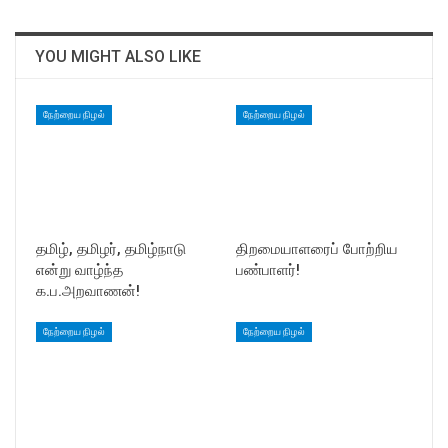
YOU MIGHT ALSO LIKE
நேற்றைய நிழல்
நேற்றைய நிழல்
தமிழ், தமிழர், தமிழ்நாடு
திறமையாளரைப் போற்றிய
என்று வாழ்ந்த
பண்பாளர்!
க.ப.அறவாணன்!
நேற்றைய நிழல்
நேற்றைய நிழல்