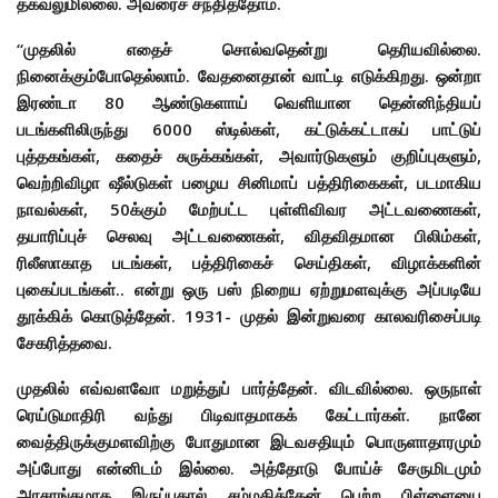
தகவலுமில்லை. அவரைச் சந்தித்தோம்.
“முதலில் எதைச் சொல்வதென்று தெரியவில்லை.
நினைக்கும்போதெல்லாம். வேதனைதான் வாட்டி எடுக்கிறது. ஒன்றா
இரண்டா 80 ஆண்டுகளாய் வெளியான தென்னிந்தியப்
படங்களிலிருந்து 6000 ஸ்டில்கள், கட்டுக்கட்டாகப் பாட்டுப்
புத்தகங்கள், கதைச் சுருக்கங்கள், அவார்டுகளும் குறிப்புகளும்,
வெற்றிவிழா ஷீல்டுகள் பழைய சினிமாப் பத்திரிகைகள், படமாகிய
நாவல்கள், 50க்கும் மேற்பட்ட புள்ளிவிவர அட்டவணைகள்,
தயாரிப்புச் செலவு அட்டவணைகள், விதவிதமான பிலிம்கள்,
ரிலீஸாகாத படங்கள், பத்திரிகைச் செய்திகள், விழாக்களின்
புகைப்படங்கள்.. என்று ஒரு பஸ் நிறைய ஏற்றுமளவுக்கு அப்படியே
தூக்கிக் கொடுத்தேன். 1931- முதல் இன்றுவரை காலவரிசைப்படி
சேகரித்தவை.
முதலில் எவ்வளவோ மறுத்துப் பார்த்தேன். விடவில்லை. ஒருநாள்
ரெய்டுமாதிரி வந்து பிடிவாதமாகக் கேட்டார்கள். நானே
வைத்திருக்குமளவிற்கு போதுமான இடவசதியும் பொருளாதாரமும்
அப்போது என்னிடம் இல்லை. அத்தோடு போய்ச் சேருமிடமும்
அரசாங்கமாக இருப்பதால் சம்மதித்தேன் பெற்ற பிள்ளையை