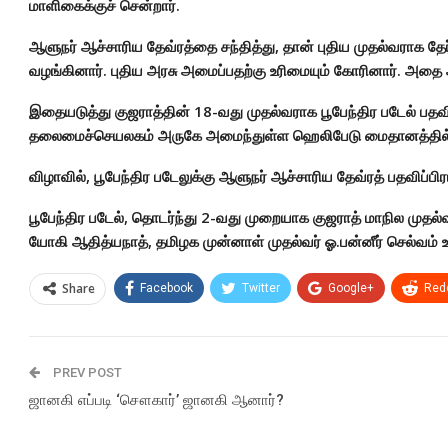
மாளிகைக்குச் சென்றார்.
ஆளுநர் ஆச்சாரிய தேவ்ரத்தை சந்தித்து, தான் புதிய முதல்வராக தேர்
வழங்கினார். புதிய அரசு அமைப்பதற்கு உரிமையும் கோரினார். அதை 
இதையடுத்து குஜராத்தின் 18-வது முதல்வராக பூபேந்திர படேல் பதவி ஏற
தலைமைச்செயலகம் அருகே அமைந்துள்ள ஹெலிபேடு மைதானத்தில
விழாவில், பூபேந்திர படேலுக்கு ஆளுநர் ஆச்சாரிய தேவ்ரத் பதவிப்பி
பூபேந்திர படேல், தொடர்ந்து 2-வது முறையாக குஜராத் மாநில முதல்வர்
யோகி ஆதித்யநாத், தமிழக முன்னாள் முதல்வர் ஓ.பன்னீர் செல்வம் உ
Share
Facebook
Twitter
Google+
Redd
PREV POST
ஜானகி எப்படி ‘சௌகார்’ ஜானகி ஆனார்?