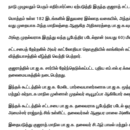
நாடு முழுவதும் பெரும் எதிர்பார்ப்பை ஏற்படுத்தி இருந்த குஜராத் சட்
மொத்தம் உள்ள 182 இடங்களில் இதுவரை இல்லாத வகையில், அந்தக் க
வது முறையாக அந்த மாநிலத்தை ஆளுகிற அதிகாரத்தை பா.ஜ.க.வுக்க
அங்கு முதல்வராக இருந்து வந்த பூபேந்திர படேல்தான் (வயது 60) மீண
சட்டசபைத் தேர்தலில் அவர் காட்லோதியா தொகுதியில் காங்கிரஸ் கட்
வித்தியாசத்தில் வீழ்த்தி வெற்றி பெற்றார்.
குஜராத்தில் பா.ஜ.க. சார்பில் தேர்ந்தெடுக்கப்பட்ட புதிய எம்.எல்.ஏ.க்
தலைமையகத்தில் நடைபெற்றது.
இந்தக் கூட்டத்தில் பா.ஜ.க. மேலிட பார்வையாளர்களாக பா.ஜ.க. மூ
மற்றும் கர்நாடக மாநில முன்னாள் முதல்வர் எடியூரப்பா ஆகியோர் 
இந்தக் கூட்டத்தில் சட்டசபை பா.ஜ.க. தலைவராக பூபேந்திர படேல் ஒர
அமைச்சர் ராஜ்நாத் சிங் உள்ளிட்ட தலைவர்கள் ஆளுயர மாலை அணிவித
இதையடுத்து குஜராத் மாநில பா.ஜ.க. தலைவர் சி.ஆர்.பாடீல் மற்றும் 