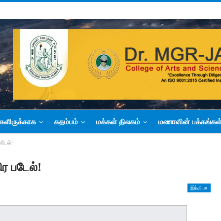
களிருக்காக
கதம்பம்
மக்கள் திலகம்
மணாவின் பக்கங்கள
படேல்!
ிர படேல்!
இந்தியா