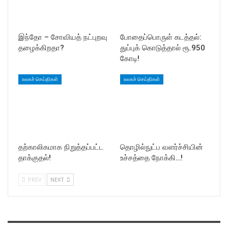
இந்தோ – சோவியத் நட்புறவு
போதைப்பொருள் கடத்தல்:
தழைக்கிறதா?
துப்புக் கொடுத்தால் ரூ.950
கோடி!
உலகச் செய்திகள்
உலகச் செய்திகள்
தற்காலிகமாக நிறுத்தப்பட்ட
தொழில்நுட்ப வளர்ச்சியின்
தாக்குதல்!
உச்சத்தை நோக்கி…!
PREV
NEXT