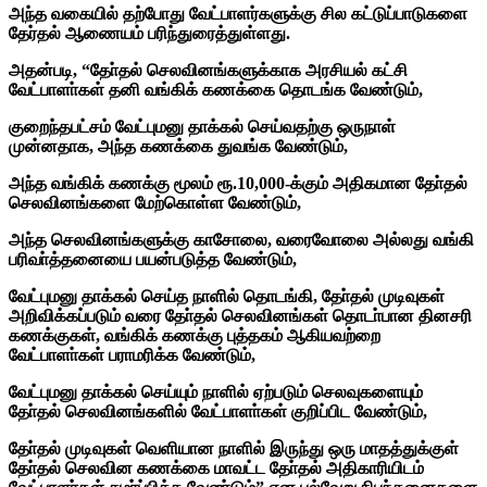
அந்த வகையில் தற்போது வேட்பாளர்களுக்கு சில கட்டுப்பாடுகளை
தேர்தல் ஆணையம் பரிந்துரைத்துள்ளது.
அதன்படி, “தோ்தல் செலவினங்களுக்காக அரசியல் கட்சி
வேட்பாளா்கள் தனி வங்கிக் கணக்கை தொடங்க வேண்டும்,
குறைந்தபட்சம் வேட்புமனு தாக்கல் செய்வதற்கு ஒருநாள்
முன்னதாக, அந்த கணக்கை துவங்க வேண்டும்,
அந்த வங்கிக் கணக்கு மூலம் ரூ.10,000-க்கும் அதிகமான தோ்தல்
செலவினங்களை மேற்கொள்ள வேண்டும்,
அந்த செலவினங்களுக்கு காசோலை, வரைவோலை அல்லது வங்கி
பரிவா்த்தனையை பயன்படுத்த வேண்டும்,
வேட்புமனு தாக்கல் செய்த நாளில் தொடங்கி, தோ்தல் முடிவுகள்
அறிவிக்கப்படும் வரை தோ்தல் செலவினங்கள் தொடா்பான தினசரி
கணக்குகள், வங்கிக் கணக்கு புத்தகம் ஆகியவற்றை
வேட்பாளா்கள் பராமரிக்க வேண்டும்,
வேட்புமனு தாக்கல் செய்யும் நாளில் ஏற்படும் செலவுகளையும்
தோ்தல் செலவினங்களில் வேட்பாளா்கள் குறிப்பிட வேண்டும்,
தோ்தல் முடிவுகள் வெளியான நாளில் இருந்து ஒரு மாதத்துக்குள்
தோ்தல் செலவின கணக்கை மாவட்ட தோ்தல் அதிகாரியிடம்