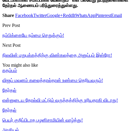
வேட்பாளா்கள் சமா்ப்பிக்க வேண்டும்” என பல்வேறு நிபந்தனைகளை
தேர்தல் ஆணையம் பரிந்துரைத்துள்ளது.
Share
Facebook
Twitter
Google+
ReddIt
WhatsApp
Pinterest
Email
Prev Post
நம்பிக்கையே நம்மை செதுக்கும்!
Next Post
நிலவின் மறுபக்கத்திற்கு விண்கலத்தை அனுப்பும் இஸ்ரோ!
You might also like
கதம்பம்
விஜய் மவுனம் கலைத்தால்தான் உண்மை தெரியவரும்!
தேர்தல்
என்னுடைய தோல்வி மட்டும் வருத்தத்திற்கு உரியதாகி விடாது!
தேர்தல்
பெயர் குறிப்பிடாத பழனிசாமியின் வாழ்த்து!
அரசியல்