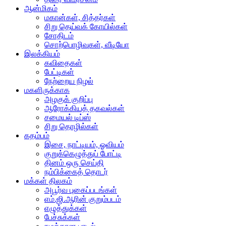
ஆன்மிகம்
மகான்கள், சித்தர்கள்
சிறு தெய்வக் கோயில்கள்
சோதிடம்
சொற்பொழிவுகள், வீடியோ
இலக்கியம்
கவிதைகள்
பேட்டிகள்
நேற்றைய நிழல்
மகளிருக்காக
அழகுக் குறிப்பு
ஆரோக்கியத் தகவல்கள்
சமையல் டிப்ஸ்
சிறு தொழில்கள்
கதம்பம்
இசை, நாட்டியம், ஓவியம்
குறுக்கெழுத்துப் போட்டி
தினம் ஒரு செய்தி
நம்பிக்கைத் தொடர்
மக்கள் திலகம்
அபூர்வ புகைப்படங்கள்
எம்.ஜி.ஆரின் குறும்படம்
எழுத்துக்கள்
பேச்சுக்கள்