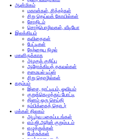
ஆன்மிகம்
மகான்கள், சித்தர்கள்
சிறு தெய்வக் கோயில்கள்
சோதிடம்
சொற்பொழிவுகள், வீடியோ
இலக்கியம்
கவிதைகள்
பேட்டிகள்
நேற்றைய நிழல்
மகளிருக்காக
அழகுக் குறிப்பு
ஆரோக்கியத் தகவல்கள்
சமையல் டிப்ஸ்
சிறு தொழில்கள்
கதம்பம்
இசை, நாட்டியம், ஓவியம்
குறுக்கெழுத்துப் போட்டி
தினம் ஒரு செய்தி
நம்பிக்கைத் தொடர்
மக்கள் திலகம்
அபூர்வ புகைப்படங்கள்
எம்.ஜி.ஆரின் குறும்படம்
எழுத்துக்கள்
பேச்சுக்கள்