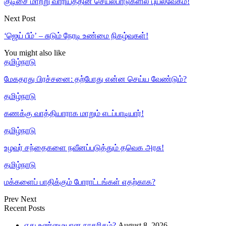
குடிசை மாற்று வாரியத்தின் செயல்பாடுகளில் புயல்வேகம்!
Next Post
‘ஜெய் பீம்’ – சுடும் நேரடி உண்மை நிகழ்வுகள்!
You might also like
தமிழ்நாடு
மேகதாது பிரச்சனை: தற்போது என்ன செய்ய வேண்டும்?
தமிழ்நாடு
கணக்கு வாத்தியாராக மாறும் எடப்பாடியார்!
தமிழ்நாடு
உழவர் சந்தைகளை நவீனப்படுத்தும் தவெக அரசு!
தமிழ்நாடு
மக்களைப் பாதிக்கும் போராட்டங்கள் எதற்காக?
Prev
Next
Recent Posts
எது உண்மையான நாகரிகம்?
August 8, 2026