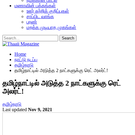
நமக்கான பாடல்
மணாவின் பக்கங்கள்
ஊர் சுற்றிக் குறிப்புகள்
சாப்பிட வாங்க
பரண்
மறக்க முடியாத முகங்கள்
Home
நாட்டு நடப்பு
தமிழ்நாடு
தமிழ்நாட்டில் அடுத்த 2 நாட்களுக்கு ரெட் அலர்ட்!
தமிழ்நாட்டில் அடுத்த 2 நாட்களுக்கு ரெட்
அலர்ட்!
தமிழ்நாடு
Last updated
Nov 9, 2021