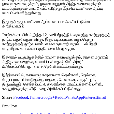
நாளை கனமழைக்கும், நாளை மறுநாள் அதீத கனமழைக்கும்
வாய்ப்புள்ளதால் ரெட் அலர்ட் விடுத்து இந்திய வானிலை ஆய்வு
மையம் எச்சரித்துள்ளது.
இது குறித்து வானிலை ஆய்வு மையம் வெளியிட்டுள்ள
அறிக்கையில்,
“வங்கக் கடலில் அடுத்த 12 மணி நேரத்தில் குறைந்த காற்றழுத்தத்
தாழ்வு பகுதி உருவாகிறது. இது, படிப்படியாக வலுப்பெற்று
காற்றழுத்தத் தாழ்வு மண்டலமாக உருமாறி வரும் 11-ம் தேதி
வடதமிழக கடற்கரை பகுதிகளை நெருங்கும்.
இதனால் வடதமிழகத்தில் நாளை கனமழைக்கும், நாளை மறுநாள்
அதீத கனமழைக்கும் வாய்ப்புள்ளதால் ரெட் அலர்ட்
விடுக்கப்படுகிறது” எனத் தெரிவிக்கப்பட்டுள்ளது.
இந்நிலையில், கனமழை காரணமாக தென்காசி, நெல்லை,
விழுப்புரம், மயிலாடுதுறை, மதுரை, சென்னை, காஞ்சிபுரம்,
திருவள்ளுர், செங்கல்பட்டு, சிவகங்கை மாவட்டங்களில் பள்ளி,
கல்லூரிகளுக்கு விடுமுறை அளிக்கப்பட்டுள்ளது.
Share
Facebook
Twitter
Google+
ReddIt
WhatsApp
Pinterest
Email
Prev Post