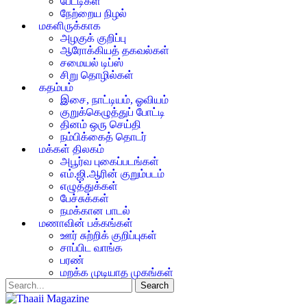
பேட்டிகள்
நேற்றைய நிழல்
மகளிருக்காக
அழகுக் குறிப்பு
ஆரோக்கியத் தகவல்கள்
சமையல் டிப்ஸ்
சிறு தொழில்கள்
கதம்பம்
இசை, நாட்டியம், ஓவியம்
குறுக்கெழுத்துப் போட்டி
தினம் ஒரு செய்தி
நம்பிக்கைத் தொடர்
மக்கள் திலகம்
அபூர்வ புகைப்படங்கள்
எம்.ஜி.ஆரின் குறும்படம்
எழுத்துக்கள்
பேச்சுக்கள்
நமக்கான பாடல்
மணாவின் பக்கங்கள்
ஊர் சுற்றிக் குறிப்புகள்
சாப்பிட வாங்க
பரண்
மறக்க முடியாத முகங்கள்