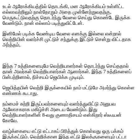
உடல் ஆரோக்கியத்தில் தொடங்கி, மன ஆரோக்கியம் உள்ளிட்ட
எல்லாவற்றிலும் நாள்தோறும் அதை முன்னேற்றுவதற்கு,
மெருகூட்டுவதற்கு தொடர்ந்து வேலை செய்து கொண்டே இருக்க
வேண்டும். நான் எல்லாம் படித்துவிட்டேன்.
இனிமேல் படிக்க வேண்டிய வேலை எனக்கு இல்லை என்றால்
வெற்றியின் வளர்ச்சி முட்டுச் சந்துக்கு இட்டுச் சென்று விட்டதாக
அர்த்தம்,
இந்த 7 உத்திகளையுமே வெற்றியாளர்கள் தொடர்ந்து செய்ததால்
தான் அவர்கள் வெற்றியாளர்கள் ஆனார்கள். இந்த 7 உத்திகளைப்
பின்பற்றினால், நிச்சயம் ஜெயிக்க முடியும்.
ஜெயித்தபின் வெற்றி இருக்கையில் நாம் மட்டுமே அமர்ந்து கொள்ள
எண்ணக் கூடாது.
நம்மைச் சுற்றி இருப்பவர்களையும் வளர்த்துவிட்டு அனுபவ
ஆலோசகராக மகிழ்ச்சி அடைய வேண்டும். இது
வெற்றியாளர்களின் 8-வது குணாதிசயம் என்கிறார் ஸ்டீஃபன்
கோவே.
வாழ்க்கையை எட்டு எட்டாகப் பிரித்துக் கொள்வது ஒரு பக்கம்
இருக்கட்டும். வெற்றிக்கான இந்த எட்டு இலக்குகளையும் பட்டா