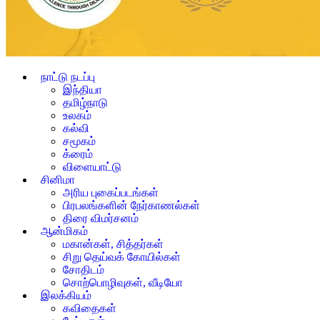
நாட்டு நடப்பு
இந்தியா
தமிழ்நாடு
உலகம்
கல்வி
சமூகம்
க்ரைம்
விளையாட்டு
சினிமா
அரிய புகைப்படங்கள்
பிரபலங்களின் நேர்காணல்கள்
திரை விமர்சனம்
ஆன்மிகம்
மகான்கள், சித்தர்கள்
சிறு தெய்வக் கோயில்கள்
சோதிடம்
சொற்பொழிவுகள், வீடியோ
இலக்கியம்
கவிதைகள்