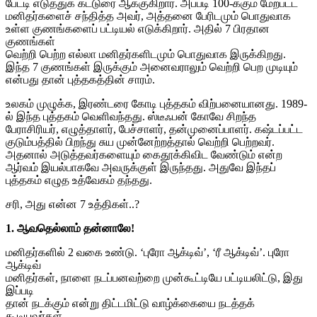
பேட்டி எடுத்துக் கட்டுரை ஆக்குகிறார். அப்படி 100-க்கும் மேற்பட்ட
மனிதர்களைச் சந்தித்த அவர், அத்தனை பேரிடமும் பொதுவாக
உள்ள குணங்களைப் பட்டியல் எடுக்கிறார். அதில் 7 பிரதான
குணங்கள்
வெற்றி பெற்ற எல்லா மனிதர்களிடமும் பொதுவாக இருக்கிறது.
இந்த 7 குணங்கள் இருக்கும் அனைவராலும் வெற்றி பெற முடியும்
என்பது தான் புத்தகத்தின் சாரம்.
உலகம் முழுக்க, இரண்டரை கோடி புத்தகம் விற்பனையானது. 1989-
ல் இந்த புத்தகம் வெளிவந்தது. ஸ்டீஃபன் கோவே சிறந்த
பேராசிரியர், எழுத்தாளர், பேச்சாளர், தன்முனைப்பாளர். கஷ்டப்பட்ட
குடும்பத்தில் பிறந்து சுய முன்னேற்றத்தால் வெற்றி பெற்றவர்.
அதனால் அடுத்தவர்களையும் கைதூக்கிவிட வேண்டும் என்ற
ஆர்வம் இயல்பாகவே அவருக்குள் இருந்தது. அதுவே இந்தப்
புத்தகம் எழுத உத்வேகம் தந்தது.
சரி, அது என்ன 7 உத்திகள்..?
1. ஆவதெல்லாம் தன்னாலே!
மனிதர்களில் 2 வகை உண்டு. ‘புரோ ஆக்டிவ்’, ‘ரீ ஆக்டிவ்’. புரோ
ஆக்டிவ்
மனிதர்கள், நாளை நடப்பனவற்றை முன்கூட்டியே பட்டியலிட்டு, இது
இப்படி
தான் நடக்கும் என்று திட்டமிட்டு வாழ்க்கையை நடத்தக்
கூடியவர்கள்.