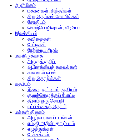
ஆன்மிகம்
மகான்கள், சித்தர்கள்
சிறு தெய்வக் கோயில்கள்
சோதிடம்
சொற்பொழிவுகள், வீடியோ
இலக்கியம்
கவிதைகள்
பேட்டிகள்
நேற்றைய நிழல்
மகளிருக்காக
அழகுக் குறிப்பு
ஆரோக்கியத் தகவல்கள்
சமையல் டிப்ஸ்
சிறு தொழில்கள்
கதம்பம்
இசை, நாட்டியம், ஓவியம்
குறுக்கெழுத்துப் போட்டி
தினம் ஒரு செய்தி
நம்பிக்கைத் தொடர்
மக்கள் திலகம்
அபூர்வ புகைப்படங்கள்
எம்.ஜி.ஆரின் குறும்படம்
எழுத்துக்கள்
பேச்சுக்கள்