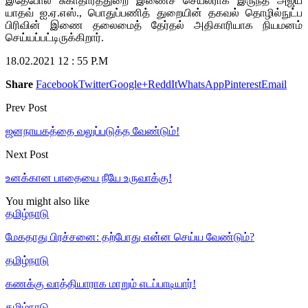
இதேபோல் சுகாதாரத்துறை இணைச் செயலராக இருந்த அஜய்
யாதவ் ஐ.ஏ.எஸ்., பொதுப்பணித் துறையின் தகவல் தொழில்நுட்ப
பிரிவின் இணை தலைமைத் தேர்தல் அதிகாரியாக நியமனம்
செய்யப்பட்டிருக்கிறார்.
18.02.2021 12 : 55 P.M
Share
Facebook
Twitter
Google+
ReddIt
WhatsApp
Pinterest
Email
Prev Post
ஜனநாயகத்தை வலுப்படுத்த வேண்டும்!
Next Post
உனக்கான பாதையை நீயே உருவாக்கு!
You might also like
தமிழ்நாடு
மேகதாது பிரச்சனை: தற்போது என்ன செய்ய வேண்டும்?
தமிழ்நாடு
கணக்கு வாத்தியாராக மாறும் எடப்பாடியார்!
தமிழ்நாடு