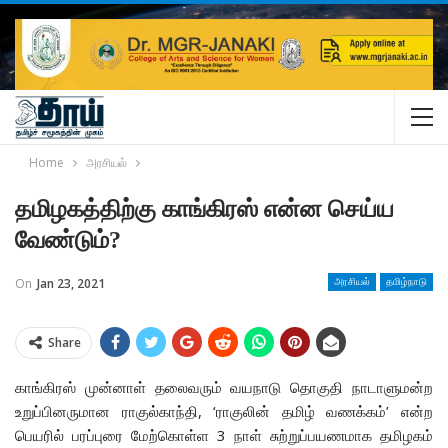
Home
அரசியல்
தமிழகத்திற்கு காங்கிரஸ் என்ன செய்ய
வேண்டும்?
On
Jan 23, 2021
அரசியல்
தமிழ்நாடு
Share
காங்கிரஸ் முன்னாள் தலைவரும் வயநாடு தொகுதி நாடாளுமன்ற
உறுப்பினருமான ராகுல்காந்தி, ‘ராகுலின் தமிழ் வணக்கம்’ என்ற
பெயரில் பரப்புரை மேற்கொள்ள 3 நாள் சுற்றுப்பயணமாக தமிழகம்