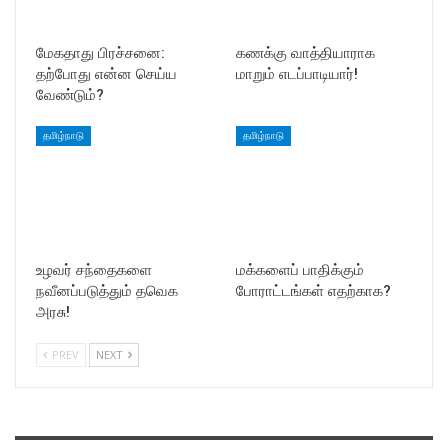
மேகதாது பிரச்சனை:
கணக்கு வாத்தியாராக
தற்போது என்ன செய்ய
மாறும் எடப்பாடியார்!
வேண்டும்?
தமிழ்நாடு
தமிழ்நாடு
உழவர் சந்தைகளை
மக்களைப் பாதிக்கும்
நவீனப்படுத்தும் தவெக
போராட்டங்கள் எதற்காக?
அரசு!
PREV
NEXT