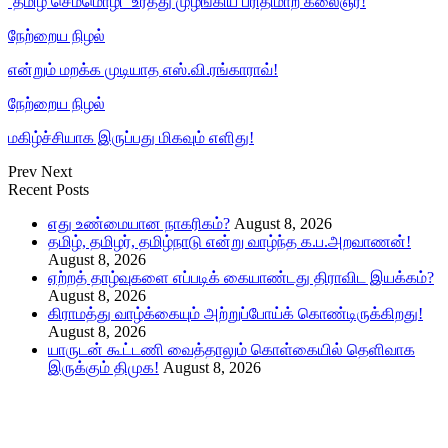
‘தமிழ் செம்மொழி’ உரத்து முழங்கிய பரிதிமாற் கலைஞர்!
நேற்றைய நிழல்
என்றும் மறக்க முடியாத எஸ்.வி.ரங்காராவ்!
நேற்றைய நிழல்
மகிழ்ச்சியாக இருப்பது மிகவும் எளிது!
Prev
Next
Recent Posts
எது உண்மையான நாகரிகம்?
August 8, 2026
தமிழ், தமிழர், தமிழ்நாடு என்று வாழ்ந்த க.ப.அறவாணன்!
August 8, 2026
ஏற்றத் தாழ்வுகளை எப்படிக் கையாண்டது திராவிட இயக்கம்?
August 8, 2026
கிராமத்து வாழ்க்கையும் அற்றுப்போய்க் கொண்டிருக்கிறது!
August 8, 2026
யாருடன் கூட்டணி வைத்தாலும் கொள்கையில் தெளிவாக
இருக்கும் திமுக!
August 8, 2026