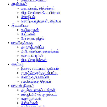
ஆன்மிகம்
மகான்கள், சித்தர்கள்
சிறு தெய்வக் கோயில்கள்
சோதிடம்
சொற்பொழிவுகள், வீடியோ
இலக்கியம்
கவிதைகள்
பேட்டிகள்
நேற்றைய நிழல்
மகளிருக்காக
அழகுக் குறிப்பு
ஆரோக்கியத் தகவல்கள்
சமையல் டிப்ஸ்
சிறு தொழில்கள்
கதம்பம்
இசை, நாட்டியம், ஓவியம்
குறுக்கெழுத்துப் போட்டி
தினம் ஒரு செய்தி
நம்பிக்கைத் தொடர்
மக்கள் திலகம்
அபூர்வ புகைப்படங்கள்
எம்.ஜி.ஆரின் குறும்படம்
எழுத்துக்கள்
பேச்சுக்கள்