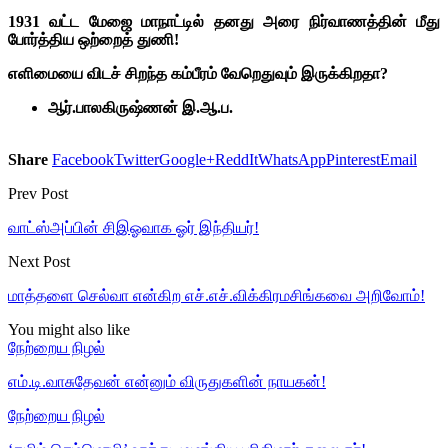
1931 வட்ட மேஜை மாநாட்டில் தனது அரை நிர்வாணத்தின் மீது
போர்த்திய ஒற்றைத் துணி!
எளிமையை விடச் சிறந்த கம்பீரம்
வேறெதுவும் இருக்கிறதா?
ஆர்.பாலகிருஷ்ணன் இ.ஆ.ப.
Share
Facebook
Twitter
Google+
ReddIt
WhatsApp
Pinterest
Email
Prev Post
வாட்ஸ்அப்பின் சிஇஓவாக ஓர் இந்தியர்!
Next Post
மாத்தளை செல்வா என்கிற எச்.எச்.விக்கிரமசிங்கவை அறிவோம்!
You might also like
நேற்றைய நிழல்
எம்.டி.வாசுதேவன் என்னும் விருதுகளின் நாயகன்!
நேற்றைய நிழல்