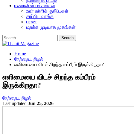
நமக்கான பாடல்
மணாவின் பக்கங்கள்
ஊர் சுற்றிக் குறிப்புகள்
சாப்பிட வாங்க
பரண்
மறக்க முடியாத முகங்கள்
Home
நேற்றைய நிழல்
எளிமையை விடச் சிறந்த கம்பீரம் இருக்கிறதா?
எளிமையை விடச் சிறந்த கம்பீரம்
இருக்கிறதா?
நேற்றைய நிழல்
Last updated
Jun 25, 2026