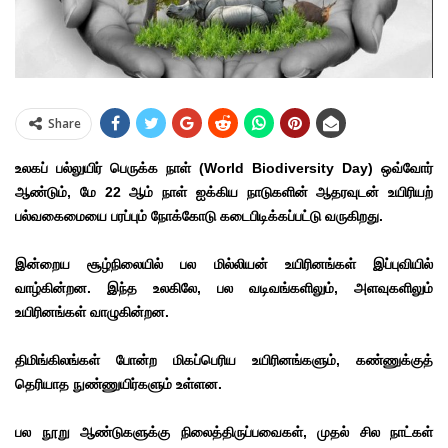
Share
உலகப் பல்லுயிர் பெருக்க நாள் (World Biodiversity Day) ஒவ்வோர்
ஆண்டும், மே 22 ஆம் நாள் ஐக்கிய நாடுகளின் ஆதரவுடன் உயிரியற்
பல்வகைமையை பரப்பும் நோக்கோடு கடைபிடிக்கப்பட்டு வருகிறது.
இன்றைய சூழ்நிலையில் பல மில்லியன் உயிரினங்கள் இப்புவியில்
வாழ்கின்றன. இந்த உலகிலே, பல வடிவங்களிலும், அளவுகளிலும்
உயிரினங்கள் வாழுகின்றன.
திமிங்கிலங்கள் போன்ற மிகப்பெரிய உயிரினங்களும், கண்ணுக்குத்
தெரியாத நுண்ணுயிர்களும் உள்ளன.
பல நூறு ஆண்டுகளுக்கு நிலைத்திருப்பவைகள், முதல் சில நாட்கள்