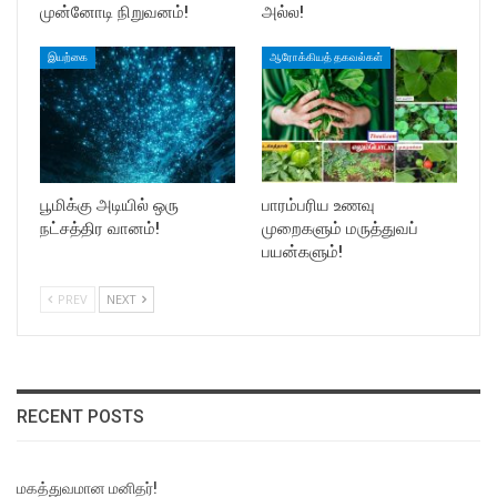
முன்னோடி நிறுவனம்!
அல்ல!
இயற்கை
ஆரோக்கியத் தகவல்கள்
பூமிக்கு அடியில் ஒரு
பாரம்பரிய உணவு
நட்சத்திர வானம்!
முறைகளும் மருத்துவப்
பயன்களும்!
PREV
NEXT
RECENT POSTS
மகத்துவமான மனிதர்!