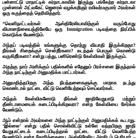
பன்னாட்டு மாநாட்டில் கர்நாடகாவில் இருந்து பங்கேற்ற கர்நாடகா
முன்னாள் அட்வகேட் ஜெனரல் வழக்கறிஞர் ரவிவர்மகுமார் அவர்கள்
ஒரு கருத்தைத் தெரிவித்தார்.
“வெளிநாட்டவர்கள் ஆஸ்திரேலியாவிற்குள் வரும்போது
விமானநிலையத்திலேயே ஒரு Immigration படிவத்தை நிரப்பிக்
கொடுக்க வேண்டும்.
அந்தப் படிவத்தில் உங்களுக்கு தொற்று வியாதி இருக்கிறதா?
நீங்கள் சிறைக்குச் சென்றீர்களா? கடத்தல் பொருள் கொண்டு
வருகிறீர்களா? என்று பத்து, பனிரெண்டு கேள்விகள் இருக்கும்.
அதற்கு நாம் அளிக்கும் பதில்களில் எதேனும் பிரச்சனை இருந்தால்
அந்த நாட்டிற்குள் அனுமதிக்க மாட்டார்கள்.
அனுமதித்தபிறகு அந்த நிபந்தனைகளுக்கு மாறாக நடந்து
கொண்டால் நாட்டை விட்டு வெளியேற்றவும் செய்வார்கள்.
அந்தக் கேள்விகளோடு நீங்கள் ஜாதிவேறுபாடு மற்றும்
தீண்டாமையைக் கடைப்பிடிக்கிறவரா? என்ற கேள்வியை சேர்க்க
வேண்டும்.
ஆம் என்றால் அவர்களை அந்த நாட்டிற்குள் அனுமதிக்கக் கூடாது.
‘இல்லை’ என்று பதில் சொல்லிவிட்டு உள்ளே வந்தபிறகு ஜாதி
வேறுபாட்டைக் கடைப்பிடித்தால் நாட்டை விட்டு வெளியேற்ற
வேண்டும் என்ற கோரிக்கையை ஆஸ்திரேலிய அரசிடம் பெரியார் –