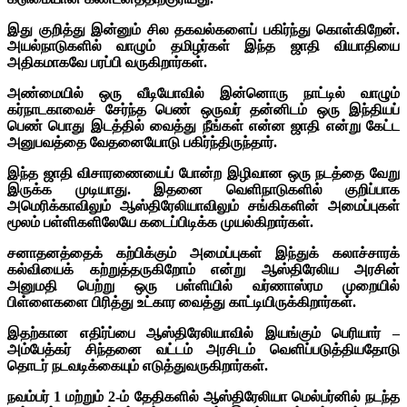
இது குறித்து இன்னும் சில தகவல்களைப் பகிர்ந்து கொள்கிறேன்.
அயல்நாடுகளில் வாழும் தமிழர்கள் இந்த ஜாதி வியாதியை
அதிகமாகவே பரப்பி வருகிறார்கள்.
அண்மையில் ஒரு வீடியோவில் இன்னொரு நாட்டில் வாழும்
கர்நாடகாவைச் சேர்ந்த பெண் ஒருவர் தன்னிடம் ஒரு இந்தியப்
பெண் பொது இடத்தில் வைத்து நீங்கள் என்ன ஜாதி என்று கேட்ட
அனுபவத்தை வேதனையோடு பகிர்ந்திருந்தார்.
இந்த ஜாதி விசாரணையைப் போன்ற இழிவான ஒரு நடத்தை வேறு
இருக்க முடியாது.
இதனை வெளிநாடுகளில் குறிப்பாக
அமெரிக்காவிலும் ஆஸ்திரேலியாவிலும் சங்கிகளின் அமைப்புகள்
மூலம் பள்ளிகளிலேயே கடைப்பிடிக்க முயல்கிறார்கள்.
சனாதனத்தைக் கற்பிக்கும் அமைப்புகள் இந்துக் கலாச்சாரக்
கல்வியைக் கற்றுத்தருகிறோம் என்று ஆஸ்திரேலிய அரசின்
அனுமதி பெற்று ஒரு பள்ளியில் வர்ணாஸ்ரம முறையில்
பிள்ளைகளை பிரித்து உட்கார வைத்து காட்டியிருக்கிறார்கள்.
இதற்கான எதிர்ப்பை ஆஸ்திரேலியாவில் இயங்கும் பெரியார் –
அம்பேத்கர் சிந்தனை வட்டம் அரசிடம் வெளிப்படுத்தியதோடு
தொடர் நடவடிக்கையும் எடுத்துவருகிறார்கள்.
நவம்பர் 1 மற்றும் 2-ம் தேதிகளில் ஆஸ்திரேலியா மெல்பர்னில் நடந்த