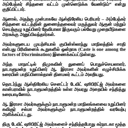
அம்பேத்கர் சிந்தனை வட்டம் முன்னெடுக்க வேண்டும்“ என்று
குறிப்பிட்டார்.
ஆனால், அதற்கு முன்பாகவே ஆஸ்திரேலிய பெரியார் – அம்பேத்கர்
சிந்தனை வட்டத்தின் துணைத்தலைவர் மருத்துவர் ஆரூன் மற்றும்
செயற்குழு உறுப்பினர் தேவிபாலா இருவரும் பல்வேறு முறையீடுகளை
அரசுக்கு அனுப்பிவந்தார்கள்.
அவர்களுடைய முயற்சியால் குயின்ஸ்லாந்து மாநிலத்தில் சாதி
என்பது பிரிவினைக் கூறுகளில் ஒன்றாக (Caste is one among the
factors of Discrimination) இணைக்கப்பட்டுள்ளது.
அந்த மாநாட்டில் திமுகவின் துணைப் பொதுச்செயலாளர்,
நாடாளுமன்ற உறுப்பினர் ஆ. இராசா அவர்களின் எழுச்சிமிக்க
உரையின் பாதிப்பினால்தான் தினமலர் கூட்டம் அலறியது.
தொடர்ந்து ஆஸ்திரேலிய செனட்டர் டேவிட் ஷூபிரிட்ஜ் அவர்களை
கான்பராவில் நாடாளுமன்றத்தில் உள்ள அவரது அறையில் சந்தித்து
உரையாடினோம்.
ஆ. இராசா அவர்களுக்கும் நாடாளுமன்ற மாநிலங்களவை உறுப்பினர்
கவிஞர் சல்மா அவர்களுக்கும் நாடாளுமன்றத்தில் வரவேற்பு
அளிக்கப்பட்டது.
திரு டேவிட் ஷூபிரிட்ஜ் அவர்களைச் சந்தித்தபோது கர்நாடகா மூத்த