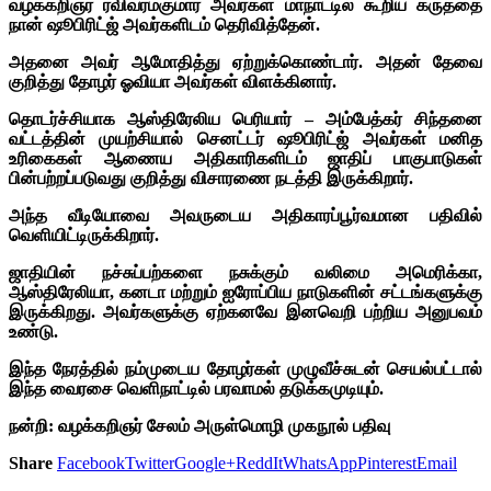
வழக்கறிஞர் ரவிவர்மகுமார் அவர்கள் மாநாட்டில் கூறிய கருத்தை
நான் ஷூபிரிட்ஜ் அவர்களிடம் தெரிவித்தேன்.
அதனை அவர் ஆமோதித்து ஏற்றுக்கொண்டார். அதன் தேவை
குறித்து தோழர் ஓவியா அவர்கள் விளக்கினார்.
தொடர்ச்சியாக ஆஸ்திரேலிய பெரியார் – அம்பேத்கர் சிந்தனை
வட்டத்தின் முயற்சியால் செனட்டர் ஷூபிரிட்ஜ் அவர்கள் மனித
உரிகைகள் ஆணைய அதிகாரிகளிடம் ஜாதிப் பாகுபாடுகள்
பின்பற்றப்படுவது குறித்து விசாரணை நடத்தி இருக்கிறார்.
அந்த வீடியோவை அவருடைய அதிகாரப்பூர்வமான பதிவில்
வெளியிட்டிருக்கிறார்.
ஜாதியின் நச்சுப்பற்களை நசுக்கும் வலிமை அமெரிக்கா,
ஆஸ்திரேலியா, கனடா மற்றும் ஐரோப்பிய நாடுகளின் சட்டங்களுக்கு
இருக்கிறது.
அவர்களுக்கு ஏற்கனவே இனவெறி பற்றிய அனுபவம்
உண்டு.
இந்த நேரத்தில் நம்முடைய தோழர்கள் முழுவீச்சுடன் செயல்பட்டால்
இந்த வைரசை வெளிநாட்டில் பரவாமல் தடுக்கமுடியும்.
நன்றி: வழக்கறிஞர் சேலம் அருள்மொழி முகநூல் பதிவு
Share
Facebook
Twitter
Google+
ReddIt
WhatsApp
Pinterest
Email