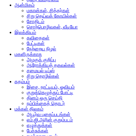
ஆன்மிகம்
மகான்கள், சித்தர்கள்
சிறு தெய்வக் கோயில்கள்
சோதிடம்
சொற்பொழிவுகள், வீடியோ
இலக்கியம்
கவிதைகள்
பேட்டிகள்
நேற்றைய நிழல்
மகளிருக்காக
அழகுக் குறிப்பு
ஆரோக்கியத் தகவல்கள்
சமையல் டிப்ஸ்
சிறு தொழில்கள்
கதம்பம்
இசை, நாட்டியம், ஓவியம்
குறுக்கெழுத்துப் போட்டி
தினம் ஒரு செய்தி
நம்பிக்கைத் தொடர்
மக்கள் திலகம்
அபூர்வ புகைப்படங்கள்
எம்.ஜி.ஆரின் குறும்படம்
எழுத்துக்கள்
பேச்சுக்கள்