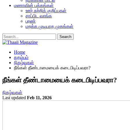
நமக்கான பாடல்
மணாவின் பக்கங்கள்
ஊர் சுற்றிக் குறிப்புகள்
சாப்பிட வாங்க
பரண்
மறக்க முடியாத முகங்கள்
Home
கதம்பம்
நிகழ்வுகள்
நீங்கள் தீண்டாமையைக் கடைபிடிப்பவரா?
நீங்கள் தீண்டாமையைக் கடைபிடிப்பவரா?
நிகழ்வுகள்
Last updated
Feb 11, 2026