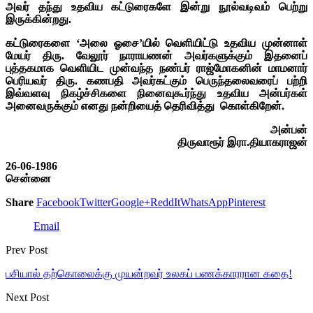
அவர் தந்து உதவிய கட்டுரைகளே இன்று நூல்வடிவம் பெற்று
இருக்கின்றது.
கட்டுரைகளை ‘அலை ஓசை’யில் வெளியிட்டு உதவிய முன்னாள்
மேயர் திரு. வேலூர் நாராயணன் அவர்களுக்கும் இதனைப்
புத்தகமாக வெளியிட முன்வந்த நண்பர் ராஜ்மோகனின் மாமனார்
பெரியவர் திரு. கணபதி அவர்கட்கும் பெருந்தலைவரைப் பற்றி
இவ்வளவு நிகழ்ச்சிகளை நினைவுகூர்ந்து உதவிய அன்பர்கள்
அனைவருக்கும் எனது நன்றியைத் தெரிவித்து கொள்கிறேன்.
அன்பன்
திருவாரூர் இரா.தியாகராஜன்
26-06-1986
சென்னை
Share
Facebook
Twitter
Google+
ReddIt
WhatsApp
Pinterest
Email
Prev Post
பசியால் தற்கொலைக்கு முயன்றவர் உலகப் பணக்காரரான கதை!
Next Post