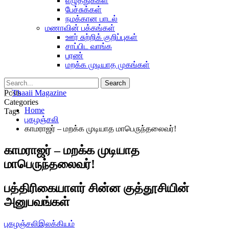
எழுத்துக்கள்
பேச்சுக்கள்
நமக்கான பாடல்
மணாவின் பக்கங்கள்
ஊர் சுற்றிக் குறிப்புகள்
சாப்பிட வாங்க
பரண்
மறக்க முடியாத முகங்கள்
Posts
Categories
Home
Tags
புகழஞ்சலி
காமராஜர் – மறக்க முடியாத மாபெருந்தலைவர்!
காமராஜர் – மறக்க முடியாத
மாபெருந்தலைவர்!
பத்திரிகையாளர் சின்ன குத்தூசியின்
அனுபவங்கள்
புகழஞ்சலி
இலக்கியம்