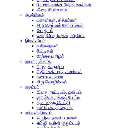
பிரபலங்களின் நேர்காணல்கள்
திரை விமர்சனம்
ஆன்மிகம்
மகான்கள், சித்தர்கள்
சிறு தெய்வக் கோயில்கள்
சோதிடம்
சொற்பொழிவுகள், வீடியோ
இலக்கியம்
கவிதைகள்
பேட்டிகள்
நேற்றைய நிழல்
மகளிருக்காக
அழகுக் குறிப்பு
ஆரோக்கியத் தகவல்கள்
சமையல் டிப்ஸ்
சிறு தொழில்கள்
கதம்பம்
இசை, நாட்டியம், ஓவியம்
குறுக்கெழுத்துப் போட்டி
தினம் ஒரு செய்தி
நம்பிக்கைத் தொடர்
மக்கள் திலகம்
அபூர்வ புகைப்படங்கள்
எம்.ஜி.ஆரின் குறும்படம்