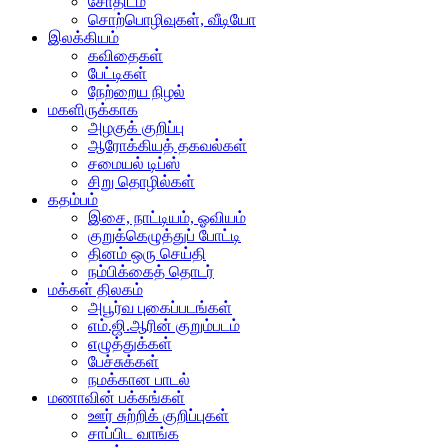
சோதிடம்
சொற்பொழிவுகள், வீடியோ
இலக்கியம்
கவிதைகள்
பேட்டிகள்
நேற்றைய நிழல்
மகளிருக்காக
அழகுக் குறிப்பு
ஆரோக்கியத் தகவல்கள்
சமையல் டிப்ஸ்
சிறு தொழில்கள்
கதம்பம்
இசை, நாட்டியம், ஓவியம்
குறுக்கெழுத்துப் போட்டி
தினம் ஒரு செய்தி
நம்பிக்கைத் தொடர்
மக்கள் திலகம்
அபூர்வ புகைப்படங்கள்
எம்.ஜி.ஆரின் குறும்படம்
எழுத்துக்கள்
பேச்சுக்கள்
நமக்கான பாடல்
மணாவின் பக்கங்கள்
ஊர் சுற்றிக் குறிப்புகள்
சாப்பிட வாங்க