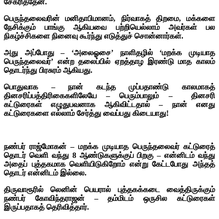
சேகரித்தேன்.
பெருந்தலைவரின் மனிதாபிமானம், நிர்வாகத் திறமை, மக்களை
நேசிக்கும் பாங்கு ஆகியவை பற்றியெல்லாம் அவர்கள் பல
நிகழ்ச்சிகளை நினைவு கூர்ந்து எடுத்துச் சொன்னார்கள்.
அது அப்போது – ‘அலைஓசை’ நாளிதழில் ‘மறக்க
முடியாத
பெருந்தலைவர்’ என்ற தலைப்பில் ஏறத்தாழ இரண்டு மாத காலம்
தொடர்ந்து பிரசுரம் ஆகியது.
பொதுவாக – நான் கடந்த முப்பதாண்டு காலமாகத்
தினசரிப்பத்திரிகைகளிலேயே – பெரும்பாலும் – தினசரி
கட்டுரைகள் எழுதுபவனாக ஆகிவிட்டதால் – நான் எனது
கட்டுரைகளை எல்லாம் சேர்த்து வைப்பது கிடையாது!
நண்பர் ராஜ்மோகன் – மறக்க முடியாத பெருந்தலைவர் கட்டுரைத்
தொடர் வெளி வந்து 8 ஆண்டுகளுக்குப் பிறகு – என்னிடம் வந்து
அதைப் புத்தகமாக வெளியிடுகிறோம் என்று கேட்டபோது அந்தத்
தொடர் என்னிடம் இல்லை.
திருவாரூரில் லெனின் பெயரால் புத்தகக்கடை வைத்திருக்கும்
நண்பர் கோவிந்தராஜன் – தம்மிடம் ஒருசில கட்டுரைகள்
இருப்பதாகத் தெரிவித்தார்.