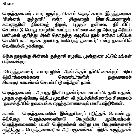
Share
பெருந்தலைவர் காமராஜருக்கு மிகவும் நெருக்கமாக இருந்தவரான
‘சின்னக் குத்தூசி’ என்ற திருவாரூர் இரா.தியாகராஜன்,
காமராஜரின் நிர்வாகத் திறன், பழகும் தன்மை, திட்டமிட்ட
செயல்பாடு பொது வாழ்வில் காட்டிய எளிமை என்று அவரது அரியப்
பண்புகள் குறித்து அவர் தொகுத்து எழுதிய நூல் சாந்தா பதிப்பக
வெளியீடாக ‘மறக்க முடியாத மாபெருந் தலைவர்’ என்ற தலைப்பில்
வெளிவந்திருக்கிறது.
அந்த நூலுக்கு சின்னக் குத்தூசி எழுதிய முன்னுரை மட்டும் உங்கள்
பார்வைக்கு:
“பெருந்தலைவர் காமராஜரின் அன்புக்கும் நம்பிக்கைக்கும் உரிய
ஆயிரக்கணக்கான தொண்டர்களில் ஒருவனாகச்
சிலவருடகாலங்கள் செயல்பட்டு வந்தேன் நான்.
பெருந்தலைவர் – அவரது இனிய நண்பர்களான எம்.பி. தாமோதரன்,
முருக தனுஷ்கோடி ஆகிய மூவரின் விருப்பத்திற்கிணங்க சிலகாலம்
‘நவசக்தி’யில் தலையங்க எழுத்தாளனாகவும் பணியாற்றினேன்.
காலம் – பெருந்தலைவரின் இன்னுயிரைப் பறித்துக் கொண்டது.
அப்போது பெருந்தலைவரோடு நெருங்கிப் பழகியவர்கள்,
பெருந்தலைவரால் பயன் பெற்றவர்கள் என்று பல பிரமுகர்களைச்
சந்தித்து – பெருந்தலைவரின் அரியகுணங்கள் பற்றிக் கருத்துகள்