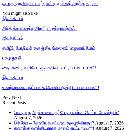
ஓடாத ஒரு நொடி வாழ்நாள் முழுக்கத் துரத்துகிறது!
You might also like
இலக்கியம்
சிந்திக்க வைத்த சிறார் எழுத்தாளர்கள்!
இலக்கியம்
தமிழ்ப் பேரறிவுக் களஞ்சியங்களைப் பாதுகாப்போம்!
புகழஞ்சலி
நையாண்டி வழியே பகுத்தறிவு புகட்டிய படைப்பாளி!
இலக்கியம்
உணர்வுகளை நுட்பமாக வெளிப்படுத்திய படைப்பாளி!
Prev
Next
Recent Posts
மேகதாது பிரச்சனை: தற்போது என்ன செய்ய வேண்டும்?
August 7, 2026
இந்தோ – சோவியத் நட்புறவு தழைக்கிறதா?
August 7, 2026
கணக்கு வாத்தியாராக மாறும் எடப்பாடியார்!
August 7, 2026