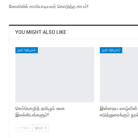
கோவிலில் சாமியாடியவர் கொடுத்த சாபம்!
YOU MIGHT ALSO LIKE
நூல் அறிமுகம்
நூல் அறிமுகம்
செம்மொழித் தமிழும் உலக
இன்றைய வாழ்வின
இலக்கியங்களும்!
எடுத்துரைக்கும் நூல
PREV
NEXT