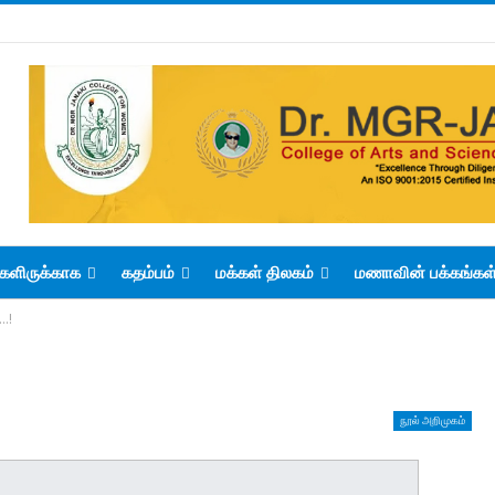
களிருக்காக
கதம்பம்
மக்கள் திலகம்
மணாவின் பக்கங்கள
…!
நூல் அறிமுகம்