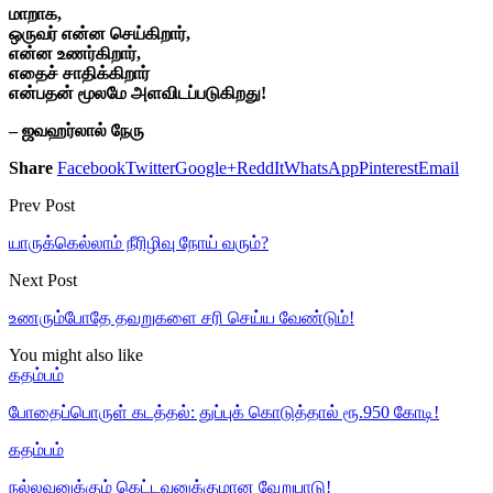
மாறாக,
ஒருவர் என்ன செய்கிறார்,
என்ன உணர்கிறார்,
எதைச் சாதிக்கிறார்
என்பதன் மூலமே அளவிடப்படுகிறது!
– ஜவஹர்லால் நேரு
Share
Facebook
Twitter
Google+
ReddIt
WhatsApp
Pinterest
Email
Prev Post
யாருக்கெல்லாம் நீரிழிவு நோய் வரும்?
Next Post
உணரும்போதே தவறுகளை சரி செய்ய வேண்டும்!
You might also like
கதம்பம்
போதைப்பொருள் கடத்தல்: துப்புக் கொடுத்தால் ரூ.950 கோடி!
கதம்பம்
நல்லவனுக்கும் கெட்டவனுக்குமான வேறுபாடு!