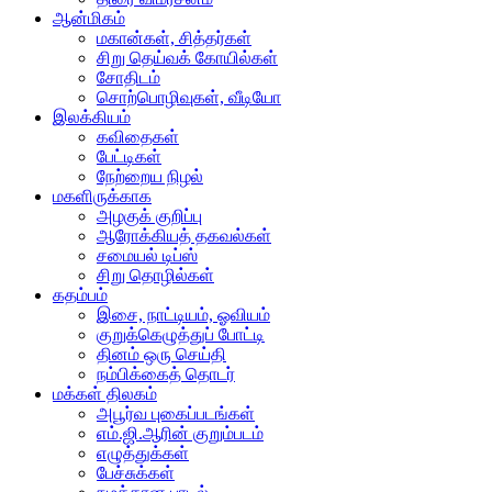
ஆன்மிகம்
மகான்கள், சித்தர்கள்
சிறு தெய்வக் கோயில்கள்
சோதிடம்
சொற்பொழிவுகள், வீடியோ
இலக்கியம்
கவிதைகள்
பேட்டிகள்
நேற்றைய நிழல்
மகளிருக்காக
அழகுக் குறிப்பு
ஆரோக்கியத் தகவல்கள்
சமையல் டிப்ஸ்
சிறு தொழில்கள்
கதம்பம்
இசை, நாட்டியம், ஓவியம்
குறுக்கெழுத்துப் போட்டி
தினம் ஒரு செய்தி
நம்பிக்கைத் தொடர்
மக்கள் திலகம்
அபூர்வ புகைப்படங்கள்
எம்.ஜி.ஆரின் குறும்படம்
எழுத்துக்கள்
பேச்சுக்கள்