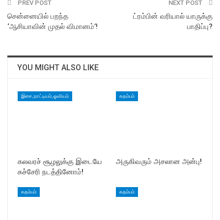
PREV POST
NEXT POST
சென்னையில் பறந்த
ட்ரம்பின் வரியால் யாருக்கு
‘ஆசியாவின் முதல் விமானம்’!
பாதிப்பு?
YOU MIGHT ALSO LIKE
இசை, நாட்டியம், ஓவியம்
கதம்பம்
கலவரச் சூழலுக்கு இடையே
அருகிவரும் அசலான அன்பு!
கச்சேரி நடத்தினோம்!
கதம்பம்
கதம்பம்