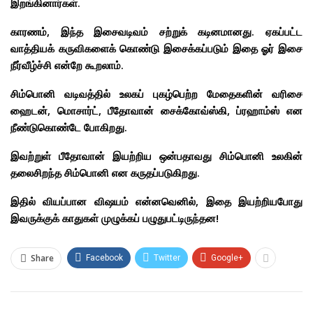
இறங்கினார்கள்.
காரணம், இந்த இசைவடிவம் சற்றுக் கடினமானது. ஏகப்பட்ட
வாத்தியக் கருவிகளைக் கொண்டு இசைக்கப்படும் இதை ஓர் இசை
நீர்வீழ்ச்சி என்றே கூறலாம்.
சிம்பொனி வடிவத்தில் உலகப் புகழ்பெற்ற மேதைகளின் வரிசை
ஹைடன், மொசார்ட், பீதோவான் சைக்கோவ்ஸ்கி, ப்ரஹாம்ஸ் என
நீண்டுகொண்டே போகிறது.
இவற்றுள் பீதோவான் இயற்றிய ஒன்பதாவது சிம்பொனி உலகின்
தலைசிறந்த சிம்பொனி என கருதப்படுகிறது.
இதில் வியப்பான விஷயம் என்னவெனில், இதை இயற்றியபோது
இவருக்குக் காதுகள் முழுக்கப் பழுதுபட்டிருந்தன!
Share
Facebook
Twitter
Google+