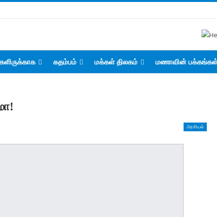
களிருக்காக
கதம்பம்
மக்கள் திலகம்
மணாவின் பக்கங்கள
மா!
அரசியல்