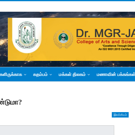
களிருக்காக
கதம்பம்
மக்கள் திலகம்
மணாவின் பக்கங்கள
்டுமா?
இலக்கியம்