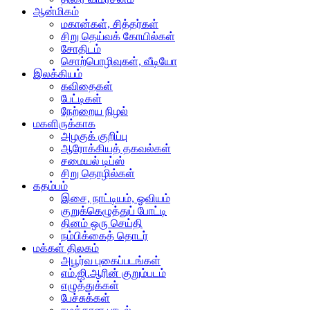
ஆன்மிகம்
மகான்கள், சித்தர்கள்
சிறு தெய்வக் கோயில்கள்
சோதிடம்
சொற்பொழிவுகள், வீடியோ
இலக்கியம்
கவிதைகள்
பேட்டிகள்
நேற்றைய நிழல்
மகளிருக்காக
அழகுக் குறிப்பு
ஆரோக்கியத் தகவல்கள்
சமையல் டிப்ஸ்
சிறு தொழில்கள்
கதம்பம்
இசை, நாட்டியம், ஓவியம்
குறுக்கெழுத்துப் போட்டி
தினம் ஒரு செய்தி
நம்பிக்கைத் தொடர்
மக்கள் திலகம்
அபூர்வ புகைப்படங்கள்
எம்.ஜி.ஆரின் குறும்படம்
எழுத்துக்கள்
பேச்சுக்கள்