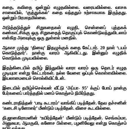
கதை, கவிதை ஒன்றும் எழுதவில்லை. வரையவில்லை. வாசக
சாலையில், ‘குத்துக்கல்’ கதை வந்ததும் உற்சாகமாக இருந்தது.
ஒன்றும் பிரமாதமில்லை.
அடுத்தடுத்துச் சிறுகதைகள் எழுதி, சென்னைப் புத்தகக்
கண்காட்சிக்கு ஒரு சிறுகதைத் தொகுப்புக் கொண்டுவந்துவிடலாம்
என்கிற அளவுக்கு ஒரு துள்ளல் மனதில்.
ஆகாச முத்து ‘தினவு’ இதழுக்குக் கதை கேட்டார். 20 நாள் ‘டயம்
கொடுத்தார்’. நான்கு வாரம் ஆகிவிட்டது. இன்னும் எழுதிக்
கொடுக்க முடியவில்லை.
இதற்கிடையில் தமிழ் இந்துவில் வாரா வாரம் ஒரு தொடர் எழுத
முடியுமா என்று கேட்டார்கள். நல்ல வேளை ஒப்புக் கொள்ளவில்லை.
இயலாமையைச் சொல்லிவிட்டேன்.
இடையில் தமிழ்ச்செல்வன் வீட்டு ‘அப்பா- 95’ க்குப் போய் நான்கு
பேர்களைப் பார்த்ததில் மனம் கொஞ்சம் நிமிர்ந்தது.
கண்டராதித்தன் ‘பாடி கூடாரம்’ வாங்கிப் படித்தேன். தேவ தச்சனின்
‘கடைசி டினோஸர்’ மீண்டும் படித்தேன். விசை கூடவில்லை.
தி.ஜானகிராமனின் ‘உயிர்த்தேன்’ மீண்டும் படித்தேன். செங்கம்மா,
அனுசுயா, ஆமருவி, கணேச பிள்ளை, பழனிவேலு என்று கொஞ்சம்
உயிர் வந்தது.