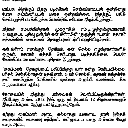
மரப்பசு அதற்குப் பிறகு படித்தேன். செங்கம்மாவுடன் ஒன்றினது
போல அம்மிணியுடன் மனசு ஒன்றவில்லை. இதற்குப் பதில்
செம்பருத்தி படித்திருக்க வேண்டும். சரியாக இருந்திருக்கும்.
இந்தச் சமயத்தில்தான் முகநூலில் எம்.டி.முத்துக்குமாரசாமி
அவருடைய பதிவு ஒன்றில் என்.ஸ்ரீராமின் ‘துருத்தி நடனம்’, சுதாகர்
கத்தக்கின் ‘கைம்மண்’ தொகுப்புகள் பற்றி எழுதியிருந்தார்.
என்.ஸ்ரீராம் எனக்குத் தெரியும். என் செல்ல எழுத்தாளர்களில்
ஒருவர். சுதாகர் கத்தக் தெரியாது. படித்ததில்லை. பெயரே
கேள்விப்படாத ஒன்றாக, புதிதாக இருந்தது.
‘கைம்மண்’ தொகுப்பைப் பதிப்பித்தது யார் என்று தெரியவில்லை.
பரிசல் செந்தில்நாதன் உதவினார். அவர் சொல்லி, சுதாகர் கத்தக்கே
தன் வசமிருந்த பிரதிகளில் ஒன்றை அனுப்பி வைத்தார்.
மிக
அருமையான பதிப்பு.
கோவையில் இருந்து ‘பார்வைகள்’ வெளியிட்டிருக்கிறார்கள்.
இப்போது அல்ல. 2012 இல். ஒரு கட்டுரையும் 12 சிறுகதைகளும்
இருக்கின்றன. நேற்று வாசித்துமுடித்தேன்.
கற்றது கைம்மண் அளவு. கல்லாதது உலகளவு. நான் இந்தக்
கதைகளில் உலகளவு கற்றேன். என்னுடைய உலகு அல்லாத வேறு
உலகு அளவு.