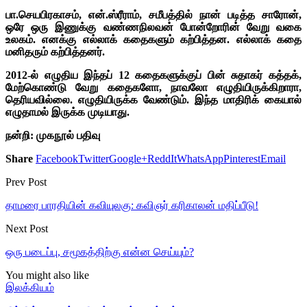
பா.செயபிரகாசம், என்.ஸ்ரீராம், சமீபத்தில் நான் படித்த சாரோன்,
ஒரே ஒரு இணுக்கு வண்ணநிலவன் போன்றோரின் வேறு வகை
உலகம். எனக்கு எல்லாக் கதைகளும் கற்பித்தன. எல்லாக் கதை
மனிதரும் கற்பித்தனர்.
2012-ல் எழுதிய இந்தப் 12 கதைகளுக்குப் பின் சுதாகர் கத்தக்,
மேற்கொண்டு வேறு கதைகளோ, நாவலோ எழுதியிருக்கிறாரா,
தெரியவில்லை. எழுதியிருக்க வேண்டும். இந்த மாதிரிக் கையால்
எழுதாமல் இருக்க முடியாது.
நன்றி: முகநூல் பதிவு
Share
Facebook
Twitter
Google+
ReddIt
WhatsApp
Pinterest
Email
Prev Post
தாமரை பாரதியின் கவியுலகு: கவிஞர் கரிகாலன் மதிப்பீடு!
Next Post
ஒரு படைப்பு, சமூகத்திற்கு என்ன செய்யும்?
You might also like
இலக்கியம்