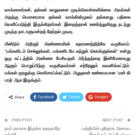
வாக்காளர்கள், தங்கள் காதுகளை மூடிக்கொள்ளவில்லை. அவர்கள்
அதற்கு மௌனமாக தங்கள் வாக்கின்மூலம் தங்களது பதிலை
வெளிப்படுத்தி இருக்கிறார்கள். இதைத்தான் உணர்த்துகிறது நடந்து
முடிந்த நாடாளுமன்றத் தேர்தல் முடிவு.
மீண்டும் அறிஞர் அண்ணாவின் உதாரணத்திற்கே வருவோம்.
“மக்களிடம் செல்லுங்கள், மக்களிடமே கற்றுக் கொள்ளுங்கள்” என்று
ஒரு கட்டத்தில் அண்ணா பேசியதன் அர்த்தத்தை இனிமேலாவது
ஆளும் பொறுப்பிற்கு வருகிறவர்கள் சற்றேனும் கவனிக்கட்டும்.
மக்கள் குரலுக்கு செவிசாய்க்கட்டும். அதுதான் உண்மையான ‘மன் கி
பாத்’ ஆக இருக்கும்.
Share
Facebook
Twitter
Google+
ReddIt
WhatsApp
Pinterest
PREV POST
Email
NEXT POST
நாம் நாமாக இருக்க உதவுவதே
மத்தியில் புதிதாக அமைய
கல்வி!
இருக்கும் ஆட்சி எப்படி