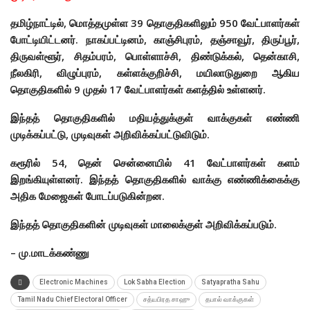
தமிழ்நாட்டில், மொத்தமுள்ள 39 தொகுதிகளிலும் 950 வேட்பாளர்கள்
போட்டியிட்டனர்.
நாகப்பட்டினம், காஞ்சிபுரம், தஞ்சாவூர், திருப்பூர்,
திருவள்ளூர், சிதம்பரம், பொள்ளாச்சி, திண்டுக்கல், தென்காசி,
நீலகிரி, விழுப்புரம், கள்ளக்குறிச்சி, மயிலாடுதுறை ஆகிய
தொகுதிகளில் 9 முதல் 17 வேட்பாளர்கள் களத்தில் உள்ளனர்.
இந்தத் தொகுதிகளில் மதியத்துக்குள் வாக்குகள் எண்ணி
முடிக்கப்பட்டு, முடிவுகள் அறிவிக்கப்பட்டுவிடும்.
கரூரில் 54, தென் சென்னையில் 41 வேட்பாளர்கள் களம்
இறங்கியுள்ளனர்.
இந்தத் தொகுதிகளில் வாக்கு எண்ணிக்கைக்கு
அதிக மேஜைகள் போடப்படுகின்றன.
இந்தத் தொகுதிகளின் முடிவுகள் மாலைக்குள் அறிவிக்கப்படும்.
– மு.மாடக்கண்ணு
Electronic Machines
Lok Sabha Election
Satyapratha Sahu
Tamil Nadu Chief Electoral Officer
சத்யபிரத சாஹு
தபால் வாக்குகள்