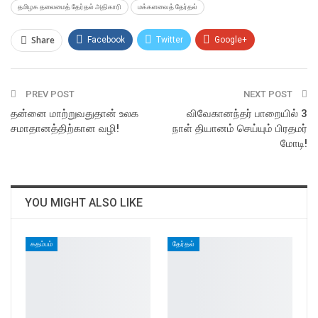
தமிழக தலைமைத் தேர்தல் அதிகாரி
மக்களவைத் தேர்தல்
Share
Facebook
Twitter
Google+
ReddIt
WhatsApp
Pinterest
PREV POST
Email
NEXT POST
தன்னை மாற்றுவதுதான் உலக
விவேகானந்தர் பாறையில் 3
சமாதானத்திற்கான வழி!
நாள் தியானம் செய்யும் பிரதமர்
மோடி!
YOU MIGHT ALSO LIKE
கதம்பம்
தேர்தல்