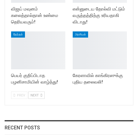
விஜய் மவுனம்
என்னுடைய தோல்வி மட்டும்
கலைத்தால்தான் உண்மை
வருத்தத்திற்கு உரியதாகி
தெரியவரும்!
விடாது!
தேர்தல்
அரசியல்
பெயர் குறிப்பிடாத
கேரளாவில் காங்கிரஸுக்கு
பழனிசாமியின் வாழ்த்து!
புதிய தலைவலி!
PREV
NEXT
RECENT POSTS