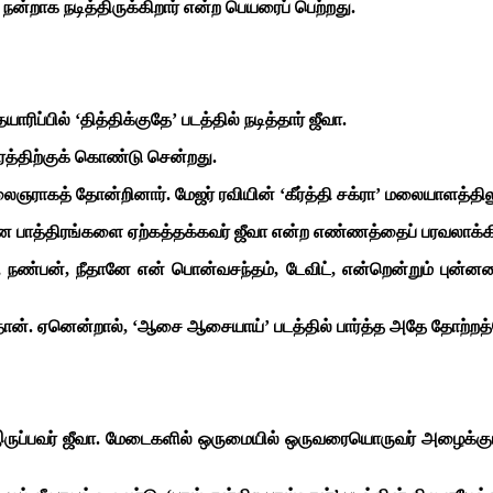
்றாக நடித்திருக்கிறார் என்ற பெயரைப் பெற்றது.
ாரிப்பில் ‘தித்திக்குதே’ படத்தில் நடித்தார் ஜீவா.
த்திற்குக் கொண்டு சென்றது.
 கலைஞராகத் தோன்றினார். மேஜர் ரவியின் ‘கீர்த்தி சக்ரா’ மலையாளத்த
ான பாத்திரங்களை ஏற்கத்தக்கவர் ஜீவா என்ற எண்ணத்தைப் பரவலாக்
நண்பன், நீதானே என் பொன்வசந்தம், டேவிட், என்றென்றும் புன்னகை, த
ான். ஏனென்றால், ‘ஆசை ஆசையாய்’ படத்தில் பார்த்த அதே தோற்றத்த
 இருப்பவர் ஜீவா. மேடைகளில் ஒருமையில் ஒருவரையொருவர் அழைக்கும் ப