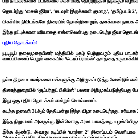
பிற நாயகர்களின் படங்களில் கௌரவத் தோற்றத்தில் நடிக்கும் வழக்க
தொடர்ந்து ‘சைஸ் ஜீரோ’, ‘கடவுள் இருக்கான் குமாரு’, ‘தமிழ்படம் 2’
மிகச்சில நிமிடங்களே திரையில் தோன்றினாலும், தனக்கான நாயக 
இந்த நட்புக்கான மரியாதை என்னவென்பது நடைபெற்ற ஜீவா தொடங்கிய
புதிய தொடக்கம்!
யூடியூப் தலைமுறையினர் மத்தியில் புகழ் பெற்றுவரும் புதிய ப
வாய்ப்பினைப் பெறும் வகையில் ‘டெஃப் ப்ராக்ஸ்’ தளத்தை உருவாக்கியி
நல்ல திறமையாளர்களை மக்களுக்கு அறிமுகப்படுத்த வேண்டும் என
திரைத்துறையில் ‘சூப்பர்குட் பிலிம்ஸ்’ பலரை அறிமுகப்படுத்தியது
இது ஒரு புதிய தொடக்கம் என்றும் சொல்லலாம்.
கடந்த ஜனவரி 31ஆம் தேதியன்று இந்த விழா நடைபெற்றது. சரியாக
இந்த நிறுவனம் அவருக்கு இன்னொரு அடையாளத்தை வழங்கியிருக்
இந்த ஆண்டு, அவரது நடிப்பில் ‘யாத்ரா 2’ திரைப்படம் வெளியாக
அவருக்குப் புதிய திறப்புகளை உருவாக்கும் என்று நம்பலாம்.