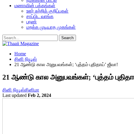
நமக்கான பாடல்
மணாவின் பக்கங்கள்
ஊர் சுற்றிக் குறிப்புகள்
சாப்பிட வாங்க
பரண்
மறக்க முடியாத முகங்கள்
Home
சினி நியூஸ்
21 ஆண்டு கால அனுபவங்கள்; ‘புத்தம் புதிதாய்’ ஜீவா!
21 ஆண்டு கால அனுபவங்கள்; ‘புத்தம் புதிதாய
சினி நியூஸ்
சினிமா
Last updated
Feb 2, 2024