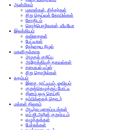
ஆன்மிகம்
மகான்கள், சித்தர்கள்
சிறு தெய்வக் கோயில்கள்
சோதிடம்
சொற்பொழிவுகள், வீடியோ
இலக்கியம்
கவிதைகள்
பேட்டிகள்
நேற்றைய நிழல்
மகளிருக்காக
அழகுக் குறிப்பு
ஆரோக்கியத் தகவல்கள்
சமையல் டிப்ஸ்
சிறு தொழில்கள்
கதம்பம்
இசை, நாட்டியம், ஓவியம்
குறுக்கெழுத்துப் போட்டி
தினம் ஒரு செய்தி
நம்பிக்கைத் தொடர்
மக்கள் திலகம்
அபூர்வ புகைப்படங்கள்
எம்.ஜி.ஆரின் குறும்படம்
எழுத்துக்கள்
பேச்சுக்கள்