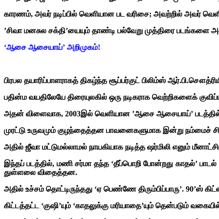
காரணம், அவர் நடிப்பில் வெளியான பட வரிசை; அவற்றில் அவர் வெளிப்ப
’சிவா மனசுல சக்தி’யையும் தாண்டி பல்வேறு முத்திரை படங்களை அவர
‘ஆசை ஆசையாய்’ அறிமுகம்!
பிரபல தயாரிப்பாளராகத் திகழ்ந்த சூப்பர்குட் பிலிம்ஸ் ஆர்.பி.சௌத்ர
பதின்ம வயதிலேயே திரையுலகில் ஒரு நடிகராக வெற்றிகளைக் குவிப்ப
அதன் விளைவாக, 2003இல் வெளியான ’ஆசை ஆசையாய்’ படத்தில்
முரட்டு உருவமும் குழந்தைத்தன பாவனைகளுமாக இன்று நம்மைச் ச
அதில் ஜீவா மட்டுமல்லாமல் நாயகியாக நடித்த ஷர்மிலி எனும் மீனாட்
இந்தப் படத்தில், மணி சர்மா தந்த ‘தீப்பொறி போன்றது காதல்’ பாடல்
துள்ளலை விதைத்தன.
அதில் உச்சம் தொட்டிருந்தது ‘ஏ பெண்ணே திரும்பிப்பாரு’. 90’ஸ் கிட்
கிட்டத்தட்ட ‘குஷி’யும் ‘காதலுக்கு மரியாதை’யும் தென்படும் வகையி