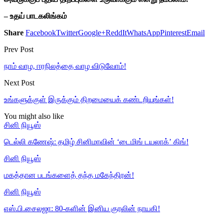
– உதய் பாடகலிங்கம்
Share
Facebook
Twitter
Google+
ReddIt
WhatsApp
Pinterest
Email
Prev Post
நாம் வாழ, ஈரநிலத்தை வாழ விடுவோம்!
Next Post
உங்களுக்குள் இருக்கும் திறமையைக் கண்டறியுங்கள்!
You might also like
சினி நியூஸ்
டெல்லி கணேஷ்: தமிழ் சினிமாவின் ‘டைமிங் டயலாக்’ கிங்!
சினி நியூஸ்
மகத்தான படங்களைத் தந்த மகேந்திரன்!
சினி நியூஸ்
எஸ்.பி.சைலஜா: 80-களின் இனிய குரலின் நாயகி!