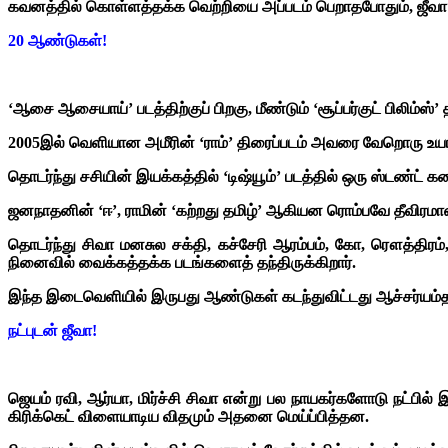
கவனத்தில் கொள்ளத்தக்க வெற்றியை அப்படம் பெறாதபோதும், ஜீவா நன
20 ஆண்டுகள்!
‘ஆசை ஆசையாய்’ படத்திற்குப் பிறகு, மீண்டும் ‘சூப்பர்குட் பிலிம்ஸ்’ தய
2005இல் வெளியான அமீரின் ‘ராம்’ திரைப்படம் அவரை வேறொரு உயர
தொடர்ந்து சசியின் இயக்கத்தில் ‘டிஷ்யூம்’ படத்தில் ஒரு ஸ்டண்ட்
ஜனநாதனின் ‘ஈ’, ராமின் ‘கற்றது தமிழ்’ ஆகியன ரொம்பவே தீவிரம
தொடர்ந்து சிவா மனசுல சக்தி, கச்சேரி ஆரம்பம், கோ, ரௌத்திரம், 
நினைவில் வைக்கத்தக்க படங்களைத் தந்திருக்கிறார்.
இந்த இடைவெளியில் இருபது ஆண்டுகள் கடந்துவிட்டது ஆச்சர்யம்த
நட்புடன் ஜீவா!
ஜெயம் ரவி, ஆர்யா, மிர்ச்சி சிவா என்று பல நாயகர்களோடு நட்பில்
கிரிக்கெட் விளையாடிய விதமும் அதனை மெய்ப்பித்தன.