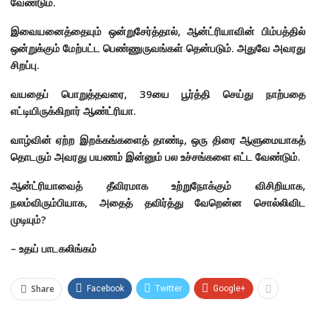
வேண்டும்.
இவையனைத்தையும் ஒன்றுசேர்த்தால், ஆன்ட்ரியாவின் பிம்பத்தில்
ஒன்றுக்கும் மேற்பட்ட பெண்ணுருவங்கள் தென்படும். அதுவே அவரது
சிறப்பு.
வயதைப் பொறுத்தவரை, 39யை பூர்த்தி செய்து நாற்பதை
எட்டியிருக்கிறார் ஆண்ட்ரியா.
வாழ்வின் ஏற்ற இறக்கங்களைத் தாண்டி, ஒரு திரை ஆளுமையாகத்
தொடரும் அவரது பயணம் இன்னும் பல உச்சங்களை எட்ட வேண்டும்.
ஆன்ட்ரியாவைத் தீவிரமாக உற்றுநோக்கும் விசிறியாக,
நலம்விரும்பியாக, அதைத் தவிர்த்து வேறென்ன சொல்லிவிட
முடியும்?
– உதய் பாடகலிங்கம்
Share
Facebook
Twitter
Google+