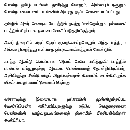
போன்ற தமிழ் படங்கள் தவிர்த்து லோஹம், அன்னயும் ரசூலும்
போன்ற மலையாளப் படங்களில் அவரது நடிப்பு கொண்டாடப்பட்டது.
தமிழில் அவர் கௌரவ வேடத்தில் நடித்த ‘என்றென்றும் புன்னகை’
படத்தில் சிறப்பான நடிப்பை வெளிப்படுத்தியிருந்தார்.
அவர் திரையில் வரும் நேரம் குறைவென்றபோதும், அந்த பாத்திரம்
சிக்கல் நிறைந்தது என்பதை ஒப்புக்கொள்ளத்தான் வேண்டும்.
கடந்த ஆண்டு வெளியான ‘அனல் மேலே பனித்துளி’ படத்தில்
பாலியல் வல்லுறவுக்கு ஆளான பெண்ணாகத் தோன்றியிருப்பார்;
அதிலிருந்து மீண்டு வரும் அனுபவத்தைத் திரையில் கடத்தியிருந்த
விதம் பலரது பாராட்டுகளைப் பெற்றது.
ஹீரோவுக்கு இணையாக ஹீரோயின் முன்னிறுத்தப்பட
வேண்டுமென்ற எதிர்பார்ப்புகளுக்கு நடுவே, வெகுசாதாரண
பெண்களின் வாழ்வனுபவங்களைத் திரையில் பிரதிபலிக்கிறார்
ஆன்ட்ரியா.