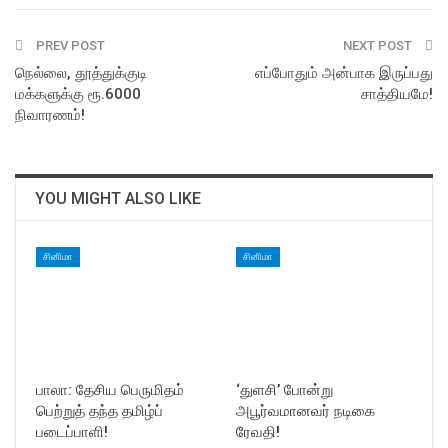
PREV POST
NEXT POST
நெல்லை, தூத்துக்குடி
எப்போதும் அன்பாக இருப்பது
மக்களுக்கு ரூ.6000
சாத்தியமே!
நிவாரணம்!
YOU MIGHT ALSO LIKE
சினிமா
சினிமா
பாலா: தேசிய பெருமிதம்
‘துளசி’ போன்று
பெற்றுத் தந்த தமிழ்ப்
அபூர்வமானவர் நடிகை
படைப்பாளி!
ரேவதி!