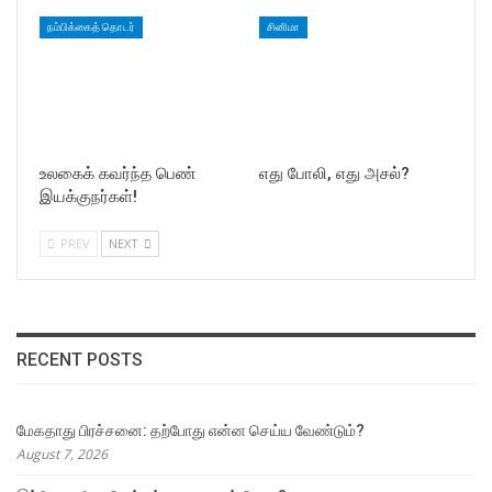
நம்பிக்கைத் தொடர்
சினிமா
உலகைக் கவர்ந்த பெண்
எது போலி, எது அசல்?
இயக்குநர்கள்!
PREV
NEXT
RECENT POSTS
மேகதாது பிரச்சனை: தற்போது என்ன செய்ய வேண்டும்?
August 7, 2026