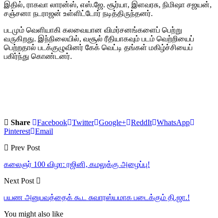
இதில், ராகவா லாரன்ஸ், எஸ்.ஜே. சூர்யா, இளவரசு, நிமிஷா சஜயன்,
சஞ்சனா நடராஜன் உள்ளிட்டோர் நடித்திருந்தனர்.
படமும் வெளியாகி கலவையான விமர்சனங்களைப் பெற்று
வருகிறது. இந்நிலையில், வசூல் ரீதியாகவும் படம் வெற்றியைப்
பெற்றதால் படக்குழுவினர் கேக் வெட்டி தங்கள் மகிழ்ச்சியைப்
பகிர்ந்து கொண்டனர்.
Share
Facebook
Twitter
Google+
ReddIt
WhatsApp
Pinterest
Email
Prev Post
கலைஞர் 100 விழா: ரஜினி, கமலுக்கு அழைப்பு!
Next Post
பயண அனுபவத்தைக் கூட சுவாரஸ்யமாக படைக்கும் தி.ஜா.!
You might also like