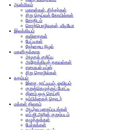
ஆன்மிகம்
மகான்கள், சித்தர்கள்
சிறு தெய்வக் கோயில்கள்
சோதிடம்
சொற்பொழிவுகள், வீடியோ
இலக்கியம்
கவிதைகள்
பேட்டிகள்
நேற்றைய நிழல்
மகளிருக்காக
அழகுக் குறிப்பு
ஆரோக்கியத் தகவல்கள்
சமையல் டிப்ஸ்
சிறு தொழில்கள்
கதம்பம்
இசை, நாட்டியம், ஓவியம்
குறுக்கெழுத்துப் போட்டி
தினம் ஒரு செய்தி
நம்பிக்கைத் தொடர்
மக்கள் திலகம்
அபூர்வ புகைப்படங்கள்
எம்.ஜி.ஆரின் குறும்படம்
எழுத்துக்கள்
பேச்சுக்கள்