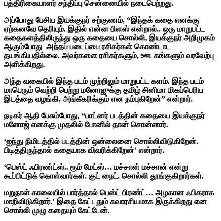
பத்திரிகையாளர் சந்திப்பு சென்னையில் நடைபெற்றது.
அப்போது பேசிய
இயக்குநர் சற்குணம், “இந்தக் கதை எனக்கு
ஏற்கனவே தெரியும். இதில் என்ன பிளஸ் என்றால்.. ஒரு மாறுபட்ட
கதைகளத்திலிருந்து ஒரு கதையை சொல்லி, இயக்குநர் அறிமுகம்
ஆகும்போது அந்தப் படைப்பை ரசிகர்கள் கொண்டாட
தயங்கியதில்லை. அவர்களை ரசிகர்களும், ஊடகங்களும் வரவேற்பு
அளிக்கிறது.
அந்த வகையில் இந்த படம் முற்றிலும் மாறுபட்ட களம். இந்த படம்
மாபெரும் வெற்றி பெற்று மனோஜுக்கு தமிழ் சினிமா மிகப்பெரிய
இடத்தை வழங்கி, அங்கீகரிக்கும் என நம்புகிறேன்” என்றார்.
நடிகர் ஆதி பேசும்போது, “பாட்னர் படத்தின் கதையை இயக்குநர்
மனோஜ் எனக்கு முதலில் போனில் தான் சொன்னார்.‌
‘ஐந்து நிமிடத்தில் படத்தின் ஒன்லைனை சொல்லிவிடுகிறேன்.
பிடித்திருந்தால் கதையாக விவரிக்கிறேன்’ என்றார்.
‘பெஸ்ட் ஃபிரண்ட்ஸ்.. ரூம் மேட்ஸ்… மச்சான் மச்சான் என்று
கூப்பிட்டுக் கொள்வார்கள். குட் நைட். சொல்லி தூங்குகிறார்கள்.
மறுநாள் காலையில் பார்த்தால் பெஸ்ட் பிரண்ட்… அழகான ஃபிகராக
மாறிவிடுகிறார்.’ இதை கேட்டதும் சுவாரசியமாக இருக்கிறது என
சொல்லி முழு கதையும் கேட்டேன்.