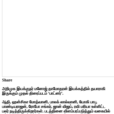
Share
அறிமுக இயக்குநர் மனோஜ் தாமோதரன் இயக்கத்தில் தயாராகி
இருக்கும் முதல் திரைப்படம் ‘பாட்னர்’.
ஆதி, ஹன்சிகா மோத்வானி, பாலக் லால்வானி, யோகி பாபு,
பாண்டியராஜன், ரோபோ சங்கர், ஜான் விஜய், ரவி மரியா உள்ளிட்ட
பலர் நடித்திருக்கிறார்கள். படத்தினை விளம்பரப்படுத்தும் வகையில்