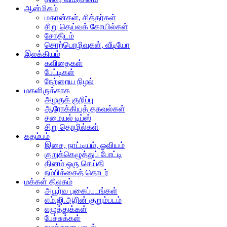
ஆன்மிகம்
மகான்கள், சித்தர்கள்
சிறு தெய்வக் கோயில்கள்
சோதிடம்
சொற்பொழிவுகள், வீடியோ
இலக்கியம்
கவிதைகள்
பேட்டிகள்
நேற்றைய நிழல்
மகளிருக்காக
அழகுக் குறிப்பு
ஆரோக்கியத் தகவல்கள்
சமையல் டிப்ஸ்
சிறு தொழில்கள்
கதம்பம்
இசை, நாட்டியம், ஓவியம்
குறுக்கெழுத்துப் போட்டி
தினம் ஒரு செய்தி
நம்பிக்கைத் தொடர்
மக்கள் திலகம்
அபூர்வ புகைப்படங்கள்
எம்.ஜி.ஆரின் குறும்படம்
எழுத்துக்கள்
பேச்சுக்கள்