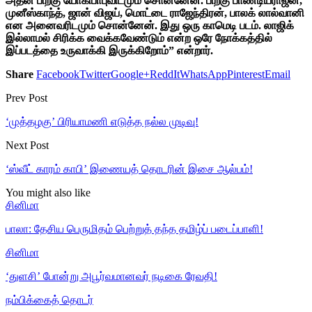
அதன் பிறகு யோகிபாபுவிடமும் சொன்னேன். பிறகு பாண்டியராஜன்,
முனீஸ்காந்த், ஜான் விஜய், மொட்டை ராஜேந்திரன், பாலக் லால்வானி
என அனைவரிடமும் சொன்னேன். இது ஒரு காமெடி படம். லாஜிக்
இல்லாமல் சிரிக்க வைக்கவேண்டும் என்ற ஒரே நோக்கத்தில்
இப்படத்தை உருவாக்கி இருக்கிறோம்” என்றார்.
Share
Facebook
Twitter
Google+
ReddIt
WhatsApp
Pinterest
Email
Prev Post
‘முத்தழகு’ பிரியாமணி எடுத்த நல்ல முடிவு!
Next Post
‘ஸ்வீட் காரம் காபி’ இணையத் தொடரின் இசை ஆல்பம்!
You might also like
சினிமா
பாலா: தேசிய பெருமிதம் பெற்றுத் தந்த தமிழ்ப் படைப்பாளி!
சினிமா
‘துளசி’ போன்று அபூர்வமானவர் நடிகை ரேவதி!
நம்பிக்கைத் தொடர்