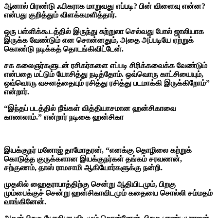
ஆனால் பிரண்டு ஃபிகராக மாறுவது எப்படி? பின் விளைவு என்ன?
என்பது குறித்தும் விளக்கமளித்தார்.
ஒரு பள்ளிக்கூடத்தில் இருந்து சுற்றுலா செல்வது போல் ஜாலியாக
இருக்க வேண்டும் என சொன்னதும், அதை அப்படியே ஏற்றுக்
கொண்டு நடிக்கத் தொடங்கிவிட்டேன்.
சக கலைஞர்களுடன் ரசிகர்களை எப்படி சிரிக்கவைக்க வேண்டும்
என்பதை மட்டும் யோசித்து நடித்தோம். ஒவ்வொரு காட்சியையும்,
ஒவ்வொரு வசனத்தையும் ரசித்து ரசித்து படமாக்கி இருக்கிறோம்”
என்றார்.
“இந்தப் படத்தில் நீங்கள் வித்தியாசமான ஹன்சிகாவை
காணலாம்.” என்றார் நடிகை ஹன்சிகா
இயக்குநர் மனோஜ் தாமோதரன், “
எனக்கு தொழிலை கற்றுக்
கொடுத்த குருக்களான இயக்குநர்கள் தங்கம் சரவணன்,
சற்குணம், தாஸ் ராமசாமி ஆகியோர்களுக்கு நன்றி.
முதலில் ஹைதராபாத்திற்கு சென்று ஆதியிடமும், பிறகு
மும்பைக்குச் சென்று ஹன்சிகாவிடமும் கதையை சொல்லி சம்மதம்
வாங்கினேன்.