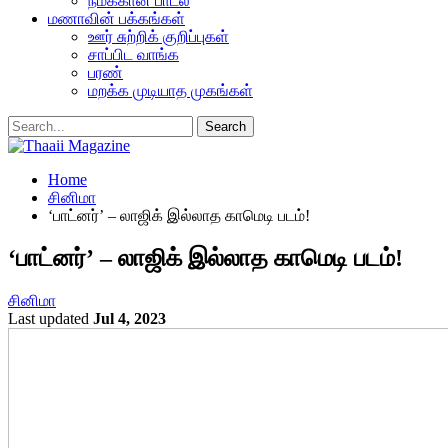
நமக்கான பாடல்
மணாவின் பக்கங்கள்
ஊர் சுற்றிக் குறிப்புகள்
சாப்பிட வாங்க
பரண்
மறக்க முடியாத முகங்கள்
Home
சினிமா
‘பாட்னர்’ – லாஜிக் இல்லாத காமெடி படம்!
‘பாட்னர்’ – லாஜிக் இல்லாத காமெடி படம்!
சினிமா
Last updated
Jul 4, 2023