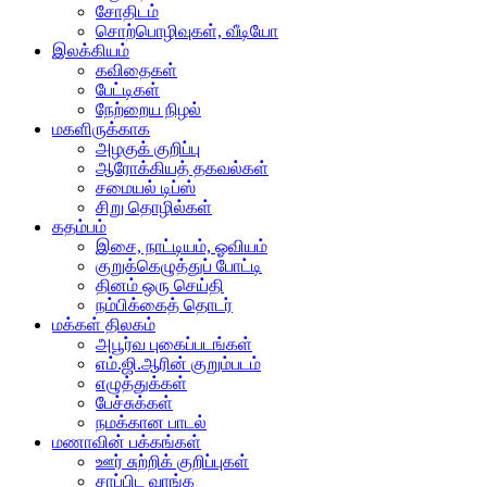
சோதிடம்
சொற்பொழிவுகள், வீடியோ
இலக்கியம்
கவிதைகள்
பேட்டிகள்
நேற்றைய நிழல்
மகளிருக்காக
அழகுக் குறிப்பு
ஆரோக்கியத் தகவல்கள்
சமையல் டிப்ஸ்
சிறு தொழில்கள்
கதம்பம்
இசை, நாட்டியம், ஓவியம்
குறுக்கெழுத்துப் போட்டி
தினம் ஒரு செய்தி
நம்பிக்கைத் தொடர்
மக்கள் திலகம்
அபூர்வ புகைப்படங்கள்
எம்.ஜி.ஆரின் குறும்படம்
எழுத்துக்கள்
பேச்சுக்கள்
நமக்கான பாடல்
மணாவின் பக்கங்கள்
ஊர் சுற்றிக் குறிப்புகள்
சாப்பிட வாங்க