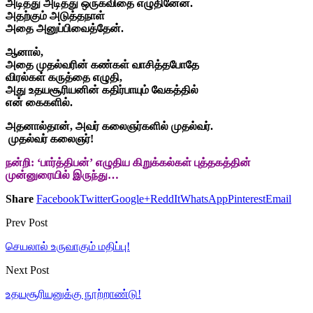
அடித்து அடித்து ஒருகவிதை எழுதினேன்.
அதற்கும் அடுத்தநாள்
அதை அனுப்பிவைத்தேன்.
ஆனால்,
அதை முதல்வரின் கண்கள் வாசித்தபோதே
விரல்கள் கருத்தை எழுதி,
அது உதயசூரியனின் கதிர்பாயும் வேகத்தில்
என் கைகளில்.
அதனால்தான், அவர் கலைஞர்களில் முதல்வர்.
முதல்வர் கலைஞர்!
நன்றி: ‘பார்த்திபன்’ எழுதிய கிறுக்கல்கள் புத்தகத்தின்
முன்னுரையில் இருந்து…
Share
Facebook
Twitter
Google+
ReddIt
WhatsApp
Pinterest
Email
Prev Post
செயலால் உருவாகும் மதிப்பு!
Next Post
உதயசூரியனுக்கு நூற்றாண்டு!