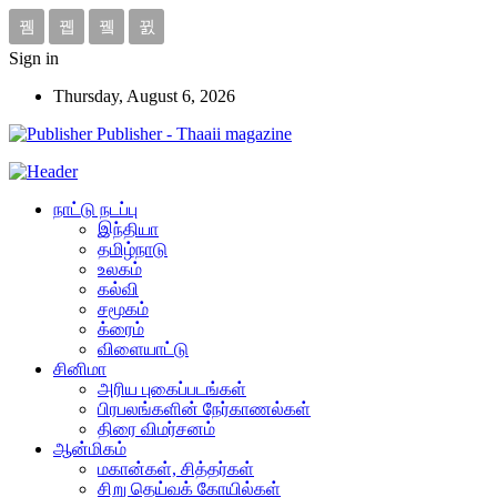
Sign in
Thursday, August 6, 2026
Publisher - Thaaii magazine
நாட்டு நடப்பு
இந்தியா
தமிழ்நாடு
உலகம்
கல்வி
சமூகம்
க்ரைம்
விளையாட்டு
சினிமா
அரிய புகைப்படங்கள்
பிரபலங்களின் நேர்காணல்கள்
திரை விமர்சனம்
ஆன்மிகம்
மகான்கள், சித்தர்கள்
சிறு தெய்வக் கோயில்கள்