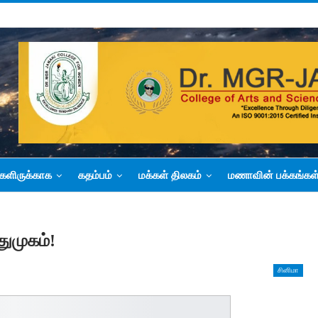
களிருக்காக
கதம்பம்
மக்கள் திலகம்
மணாவின் பக்கங்கள
துமுகம்!
சினிமா