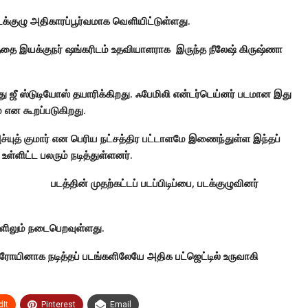
 படக்குழு அதிகாரப்பூர்வமாக வெளியிட்டுள்ளது.
படத்தை இயக்குநர் ஷங்கரிடம் உதவியாளராக இருந்த நீலேஷ் கிருஷ்ணா
து ஜீ ஸ்டுடியோஸ் தயாரிக்கிறது. ஃபேமிலி என்டர்டெய்னர் படமான இது
் என கூறப்படுகிறது.
, அச்யுத் குமார் என பெரிய நட்சத்திர பட்டாளமே இணைந்துள்ள இந்தப்
ி உள்ளிட்ட பலரும் நடித்துள்ளனர்.
படத்தின் முதற்கட்டப் படப்பிடிப்பை, படக்குழுவினர்
திகளிலும் நடைபெறவுள்ளது.
யினாக நடித்தப் படங்களிலேயே அதிக பட்ஜெட்டில் உருவாகி
It
Pinterest
Email