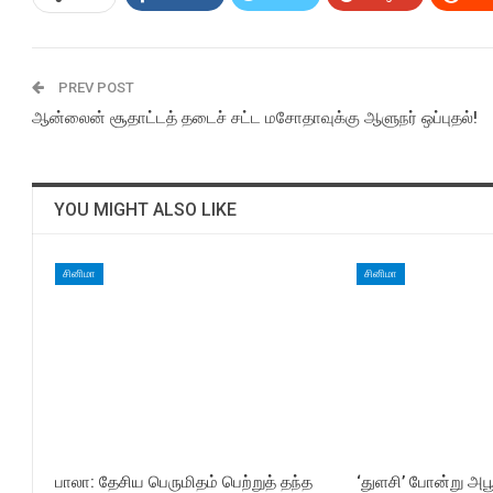
PREV POST
ஆன்லைன் சூதாட்டத் தடைச் சட்ட மசோதாவுக்கு ஆளுநர் ஒப்புதல்!
YOU MIGHT ALSO LIKE
சினிமா
சினிமா
பாலா: தேசிய பெருமிதம் பெற்றுத் தந்த
‘துளசி’ போன்று அப