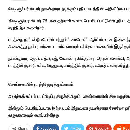
லேடி சூப்பர் ஸ்டார் நயன்தாரா நடிக்கும் புதிய படத்தின் அறிவிப்பை
‘லேடி சூப்பர் ஸ்டார் 75’ என தற்காலிகமாக பெயரிடப்பட்டுள்ள இப்
எழுதி இயக்குகிறார்.
படத்தை நாட் ஸ்டுடியோஸ் மற்றும் ட்ரைடென்ட் ஆர்ட்ஸ் உடன் இணைந்
அனைத்து தரப்பு பார்வையாளர்களையும் ஈர்க்கும் வகையில் இருக்கும
நயன்தாரா, ஜெய், சத்யராஜ், கே.எஸ். ரவிக்குமார், ரெடின் கிங்ஸ்லி
படத்தில் குமாரி சச்சு, ரேணுகா, கார்த்திக் குமார், சுரேஷ் சக்கரவர்த்த
சென்னையில் நடத்தி முடித்துள்ளனர்.
அடுத்தக் கட்டப் படப்பிடிப்பு திருச்சியிலும், சென்னையின் சில பகு
இன்னும் பெயரிடப்படாத இந்த படம் இதுவரை நயன்தாரா சோலோ ஹீரோ
வருவதாகவும் கூறப்படுகிறது.
Share
Facebook
Twitter
Google+
Redd