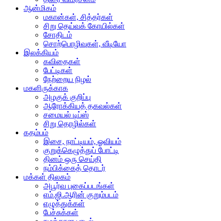
ஆன்மிகம்
மகான்கள், சித்தர்கள்
சிறு தெய்வக் கோயில்கள்
சோதிடம்
சொற்பொழிவுகள், வீடியோ
இலக்கியம்
கவிதைகள்
பேட்டிகள்
நேற்றைய நிழல்
மகளிருக்காக
அழகுக் குறிப்பு
ஆரோக்கியத் தகவல்கள்
சமையல் டிப்ஸ்
சிறு தொழில்கள்
கதம்பம்
இசை, நாட்டியம், ஓவியம்
குறுக்கெழுத்துப் போட்டி
தினம் ஒரு செய்தி
நம்பிக்கைத் தொடர்
மக்கள் திலகம்
அபூர்வ புகைப்படங்கள்
எம்.ஜி.ஆரின் குறும்படம்
எழுத்துக்கள்
பேச்சுக்கள்