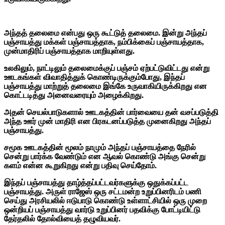
அந்தத் தலைமை என்பது ஒரு கூட்டுத் தலைமை. இன்று அந்தப்
பஞ்சாயத்து மக்கள் பஞ்சாயத்தாக, நம்பிக்கைப் பஞ்சாயத்தாக,
முன்மாதிரிப் பஞ்சாயத்தாக மாறியுள்ளது.
உலகிலும், நாட்டிலும் தலைமைக்குப் பஞ்சம் ஏற்பட்டுவிட்டது என்று
ஊடகங்கள் விவாதித்துக் கொண்டிருக்கும்போது, இந்தப்
பஞ்சாயத்து மாற்றுத் தலைமை இங்கே உருவாகியிருக்கிறது என
கொட்டடித்து அனைவரையும் அழைக்கிறது.
அதன் செயல்பாடுகளால் ஊடகத்தின் பார்வையை தன் வசப்படுத்தி
அந்த ஊர் முன் மாதிரி என பிரகடனப்படுத்த முனைகிறது அந்தப்
பஞ்சாயத்து.
சமூக ஊடகத்தின் மூலம் நாமும் அந்தப் பஞ்சாயத்தை நேரில்
சென்று பார்க்க வேண்டும் என ஆவல் கொண்டு அங்கு சென்று
களம் என்ன கூறுகிறது என்று பதிவு செய்தோம்.
இந்தப் பஞ்சாயத்து தாழ்த்தப்பட்டவர்களுக்கு ஒதுக்கப்பட்ட
பஞ்சாயத்து. அருள் ராஜேஸ் ஒரு சட்டமன்ற உறுப்பினரிடம் பணி
செய்து அரசியலில் ஈடுபாடு கொண்டு உள்ளாட்சியில் ஒரு முறை
ஒன்றியப் பஞ்சாயத்து வார்டு உறுப்பினர் பதவிக்கு போட்டியிட்டு
தேர்தலில் தோல்வியைத் தழுவியவர்.