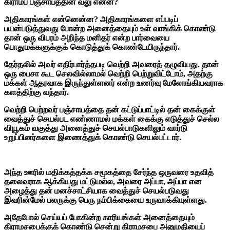
கிராமப் பஞ்சாயத்தின் வலு என்ன?
அதிகாரங்கள் என்னென்ன? அதிகாரங்களை எப்படிப்
பயன்படுத்துவது போன்ற அனைத்தையும் உள் வாங்கிக் கொண்டு
தான் ஒரு விபரம் அறிந்த மனிதர் என்ற பார்வையை
பொதுமக்களுக்குக் கொடுத்துக் கொண்டேயிருந்தார்.
தேர்தலில் அவர் எதிர்பார்த்தபடி வெற்றி அவரைத் தழுவியது. தான்
ஒரு பைசா கூட செலவில்லாமல் வெற்றி பெற்றுவிட்டோம், அதற்கு
மக்கள் ஆதரவாக இருந்துள்ளனர் என்ற உணர்வு மேலோங்கியவராக
களத்திற்கு வந்தார்.
வெற்றி பெற்றவர் பஞ்சாயத்தை தன் கட்டுப்பாட்டில் தன் கைக்குள்
வைத்துச் செயல்பட எண்ணாமல் மக்கள் கைக்கு எடுத்துச் செல்ல
வியூகம் வகுத்து அனைத்துச் செயல்பாடுகளிலும் வார்டு
உறுப்பினர்களை இணைத்துக் கொண்டு செயல்பட்டார்.
அந்த ஊரில் மதிக்கத்தக்க சமூகத்தை சேர்ந்த ஒருவரை உதவித்
தலைவராக ஆக்கியது மட்டுமல்ல, அவரை அப்பா, அப்பா என
அழைத்து தன் மனச்சாட்சியாக வைத்துச் செயல்படுவது
இவரின்மேல் பலருக்கு பெரு நம்பிக்கையை உருவாக்கியுள்ளது.
அதேபோல் செய்யப் போகின்ற காரியங்கள் அனைத்தையும்
கிராமசபைக்குக் கொண்டு சென்று கிராமசபை அனுமதியைப்