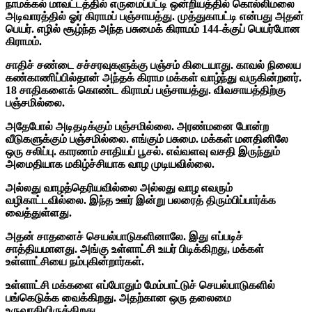
நாமக்கல் மாவட்டத்தில் எருமைப்பட்டி ஒன்றியத்தில் கொல்லிமலை
அடிவாரத்தில் ஓர் கிராமப் பஞ்சாயத்து. முத்துகாபட்டி என்பது அதன்
பெயர். எழில் சூழ்ந்த அந்த பசுமைக் கிராமம் 144-க்குப் பெயர்போன
கிராமம்.
சாதிச் சண்டை சச்சரவுகளுக்கு பஞ்சம் கிடையாது. காவல் நிலைய
கண்காணிப்பில்தான் அந்தக் கிராம மக்கள் வாழ்ந்து வருகின்றனர்.
18 சாதிகளைக் கொண்ட கிராமப் பஞ்சாயத்து. விவசாயத்திற்கு
பஞ்சமில்லை.
அதேபோல் அடிதடிக்கும் பஞ்சமில்லை. அரண்மனை போன்ற
வீடுகளுக்கும் பஞ்சமில்லை. எங்கும் பசுமை. மக்கள் மனதினிலே
ஒரு சலிப்பு. காரணம் சாதியப் பூசல். எவ்வளவு வசதி இருந்தும்
அமைதியாக மகிழ்ச்சியாக வாழ முடியவில்லை.
அல்லது வாழத்தெரியவில்லை அல்லது வாழ எவரும்
வழிகாட்டவில்லை. இந்த ஊர் இன்று பலரைத் திரும்பிப்பார்க்க
வைத்துள்ளது.
அதன் சாதனைச் செயல்பாடுகளினாலே. இது எப்படிச்
சாத்தியமானது. அங்கு உள்ளாட்சி உயர் பிடிக்கிறது, மக்கள்
உள்ளாட்சியை நம்புகின்றார்கள்.
உள்ளாட்சி மக்களை எப்போதும் மேம்பாட்டுச் செயல்பாடுகளில்
பங்கெடுக்க வைக்கிறது. அதற்கான ஒரு தலைமை
உருவாகியிருக்கிறது.