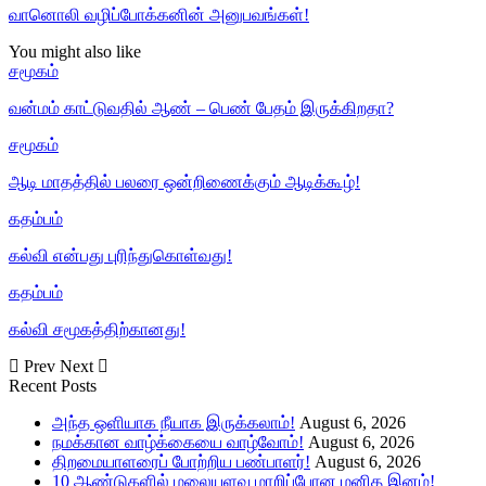
வானொலி வழிப்போக்கனின் அனுபவங்கள்!
You might also like
சமூகம்
வன்மம் காட்டுவதில் ஆண் – பெண் பேதம் இருக்கிறதா?
சமூகம்
ஆடி மாதத்தில் பலரை ஒன்றிணைக்கும் ஆடிக்கூழ்!
கதம்பம்
கல்வி என்பது புரிந்துகொள்வது!
கதம்பம்
கல்வி சமூகத்திற்கானது!
Prev
Next
Recent Posts
அந்த ஒளியாக நீயாக இருக்கலாம்!
August 6, 2026
நமக்கான வாழ்க்கையை வாழ்வோம்!
August 6, 2026
திறமையாளரைப் போற்றிய பண்பாளர்!
August 6, 2026
10 ஆண்டுகளில் மலையளவு மாறிப்போன மனித இனம்!