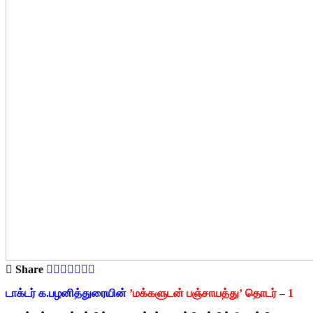
Share
டாக்டர் க.பழனித்துரையின்
’
மக்களுடன் பஞ்சாயத்து’ தொடர் – 1