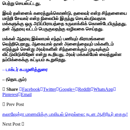
பெற்று செயல்பட்டது,
இவர் தன்னைக் கரைத்துக்கொண்டு, தலைவர் என்ற சிந்தனையை
மாற்றி சேவகர் என்ற நிலையில் இருந்து செயல்படுவதாக
மக்களுக்கு ஒரு அபிப்பிராயத்தை உருவாக்கிக் கொண்டேயிருந்தது,
தன் ஆதரவு வட்டம் பெருகுவதற்கு வழிவகை செய்தது.
மக்கள் ஆதரவு இல்லாமல் எந்தப் பணியும் கிராமங்களை
வெற்றிபெறாது, ஆகையால் தான் அனைத்தையும் மக்களிடம்
எடுத்துச் சென்று அவர்களின் சிந்தனைக்கும் முடிவுக்கும்
விட்டுவிடுகிறேன் என்று கூறியது, அவர் மக்கள்மேல் வைத்துள்ள
நம்பிக்கைக்கு கட்டியம் கூறுகிறது.
–
டாக்டர் க.பழனித்துரை
– (தொடரும்)
Share
Facebook
Twitter
Google+
ReddIt
WhatsApp
Pinterest
Email
Prev Post
கலாஷேத்ரா மாணவிக்கு பாலியல் தொல்லை: நடன ஆசிரியர் கைது!
Next Post