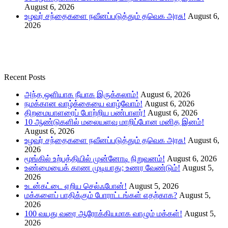
August 6, 2026
உழவர் சந்தைகளை நவீனப்படுத்தும் தவெக அரசு!
August 6,
2026
Recent Posts
அந்த ஒளியாக நீயாக இருக்கலாம்!
August 6, 2026
நமக்கான வாழ்க்கையை வாழ்வோம்!
August 6, 2026
திறமையாளரைப் போற்றிய பண்பாளர்!
August 6, 2026
10 ஆண்டுகளில் மலையளவு மாறிப்போன மனித இனம்!
August 6, 2026
உழவர் சந்தைகளை நவீனப்படுத்தும் தவெக அரசு!
August 6,
2026
மூங்கில் உற்பத்தியில் முன்னோடி நிறுவனம்!
August 6, 2026
உண்மையைக் காண முடியாது; உணர வேண்டும்!
August 5,
2026
உடன்கட்டை ஏறிய செல்ஃபோன்!
August 5, 2026
மக்களைப் பாதிக்கும் போராட்டங்கள் எதற்காக?
August 5,
2026
100 வயது வரை ஆரோக்கியமாக வாழும் மக்கள்!
August 5,
2026