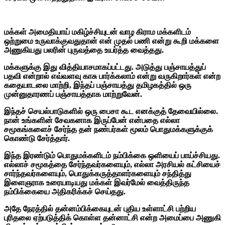
மக்கள் அமைதியாய் மகிழ்ச்சியுடன் வாழ கிராம மக்களிடம்
ஒற்றுமை உருவாக்குவதுதான் என் முதல் பணி என்று கூறி மக்களை
அணுகியது பலரின் புருவத்தை உயர்த்த வைத்தது.
மக்களுக்கு இது வித்தியாசமாகப்பட்டது. அடுத்து பஞ்சாயத்துப்
பதவி என்றால் எவ்வளவு காசு பார்க்கலாம் என்று வருகிறார்கள் என்ற
கதையாடலை மாற்றி, இந்தப் பஞ்சாயத்து தமிழகத்தில் ஒரு
முன்னுதாரணப் பஞ்சாயத்தாக மாற்றுவேன்.
இந்தச் செயல்பாடுகளில் ஒரு பைசா கூட எனக்குத் தேவையில்லை.
நான் உங்களின் சேவகனாக இருப்பேன் என்பதை எல்லா
சமூகங்களைச் சேர்ந்த தன் நண்பர்கள் மூலம் பொதுமக்களுக்குக்
கொண்டு சேர்த்தார்.
இந்த இரண்டும் பொதுமக்களிடம் நம்பிக்கை ஒளியைப் பாய்ச்சியது.
எல்லாச் சமூகத்தை சேர்ந்தவர்களையும், எல்லா அரசியல் கட்சியைச்
சார்ந்தவர்களையும், பொதுக்கருத்தாளர்களையும் சந்தித்து
இளைஞராக உரையாடியது மக்கள் இவர்மேல் வைத்திருந்த
நம்பிக்கையை அதிகரிக்கச் செய்தது.
அதே நேரத்தில் தன்னம்பிக்கையுடன் புதிய உள்ளாட்சி பற்றிய
புரிதலை ஏற்படுத்திக் கொள்ள தன்னாட்சி என்ற அமைப்பை அணுகி