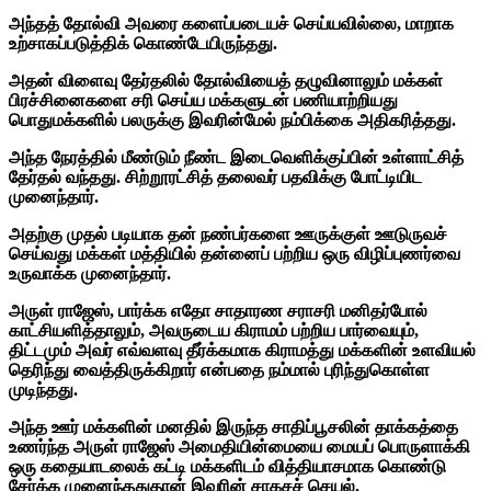
அந்தத் தோல்வி அவரை களைப்படையச் செய்யவில்லை, மாறாக
உற்சாகப்படுத்திக் கொண்டேயிருந்தது.
அதன் விளைவு தேர்தலில் தோல்வியைத் தழுவினாலும் மக்கள்
பிரச்சினைகளை சரி செய்ய மக்களுடன் பணியாற்றியது
பொதுமக்களில் பலருக்கு இவரின்மேல் நம்பிக்கை அதிகரித்தது.
அந்த நேரத்தில் மீண்டும் நீண்ட இடைவெளிக்குப்பின் உள்ளாட்சித்
தேர்தல் வந்தது. சிற்றூரட்சித் தலைவர் பதவிக்கு போட்டியிட
முனைந்தார்.
அதற்கு முதல் படியாக தன் நண்பர்களை ஊருக்குள் ஊடுருவச்
செய்வது மக்கள் மத்தியில் தன்னைப் பற்றிய ஒரு விழிப்புணர்வை
உருவாக்க முனைந்தார்.
அருள் ராஜேஸ், பார்க்க எதோ சாதாரண சராசரி மனிதர்போல்
காட்சியளித்தாலும், அவருடைய கிராமம் பற்றிய பார்வையும்,
திட்டமும் அவர் எவ்வளவு தீர்க்கமாக கிராமத்து மக்களின் உளவியல்
தெரிந்து வைத்திருக்கிறார் என்பதை நம்மால் புரிந்துகொள்ள
முடிந்தது.
அந்த ஊர் மக்களின் மனதில் இருந்த சாதிப்பூசலின் தாக்கத்தை
உணர்ந்த அருள் ராஜேஸ் அமைதியின்மையை மையப் பொருளாக்கி
ஒரு கதையாடலைக் கட்டி மக்களிடம் வித்தியாசமாக கொண்டு
சேர்க்க முனைந்ததுதான் இவரின் சாகசச் செயல்.