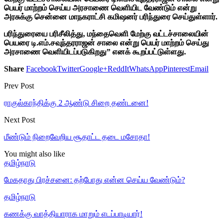
பெயர் மாற்றம் செய்ய அரசாணை வெளியிட வேண்டும் என்று
அரசுக்கு சென்னை மாநகராட்சி கமிஷனர் பரிந்துரை செய்துள்ளார்.
பரிந்துரையை பரிசீலித்து, மந்தைவெளி மேற்கு வட்டச்சாலையின்
பெயரை டி.எம்.சவுந்தரராஜன் சாலை என்று பெயர் மாற்றம் செய்து
அரசாணை வெளியிடப்படுகிறது” எனக் கூறப்பட்டுள்ளது.
Share
Facebook
Twitter
Google+
ReddIt
WhatsApp
Pinterest
Email
Prev Post
ராகுல்காந்திக்கு 2 ஆண்டு சிறை தண்டனை!
Next Post
மீண்டும் நிறைவேறிய சூதாட்ட தடை மசோதா!
You might also like
தமிழ்நாடு
மேகதாது பிரச்சனை: தற்போது என்ன செய்ய வேண்டும்?
தமிழ்நாடு
கணக்கு வாத்தியாராக மாறும் எடப்பாடியார்!