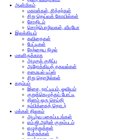
ஆன்மிகம்
மகான்கள், சித்தர்கள்
சிறு தெய்வக் கோயில்கள்
சோதிடம்
சொற்பொழிவுகள், வீடியோ
இலக்கியம்
கவிதைகள்
பேட்டிகள்
நேற்றைய நிழல்
மகளிருக்காக
அழகுக் குறிப்பு
ஆரோக்கியத் தகவல்கள்
சமையல் டிப்ஸ்
சிறு தொழில்கள்
கதம்பம்
இசை, நாட்டியம், ஓவியம்
குறுக்கெழுத்துப் போட்டி
தினம் ஒரு செய்தி
நம்பிக்கைத் தொடர்
மக்கள் திலகம்
அபூர்வ புகைப்படங்கள்
எம்.ஜி.ஆரின் குறும்படம்
எழுத்துக்கள்
பேச்சுக்கள்