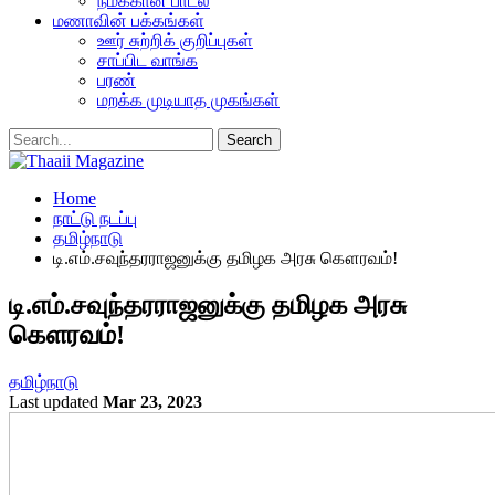
நமக்கான பாடல்
மணாவின் பக்கங்கள்
ஊர் சுற்றிக் குறிப்புகள்
சாப்பிட வாங்க
பரண்
மறக்க முடியாத முகங்கள்
Home
நாட்டு நடப்பு
தமிழ்நாடு
டி.எம்.சவுந்தரராஜனுக்கு தமிழக அரசு கௌரவம்!
டி.எம்.சவுந்தரராஜனுக்கு தமிழக அரசு
கௌரவம்!
தமிழ்நாடு
Last updated
Mar 23, 2023