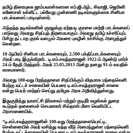
தமிழ் திரையுலக ஜாம்பவான்களான எம்.ஜி.ஆர்., சிவாஜி, ஜெமினி
கணேசன் உள்ளிட்ட பல்வேறு முன்னணி நடிகர்களுக்காக சினிமா
பாடல்களைப் பாடியுள்ளார்.
அந்தந்த நடிகர்களின் குரலுக்கு ஏற்றபடி குரலை மாற்றி பாடல்களைப்
பாடுவது அவரது சிறப்புத் திறமையாகும். அவரது தமிழ் உச்சரிப்பும்,
பிசிறு தட்டாத குரல் வளமும் அவரை புகழின் உச்சிக்கு அழைத்துச்
சென்றன.
10 ஆயிரம் சினிமா பாடல்களையும், 2,500 பக்திப்பாடல்களையும்
அவர் பாடி இருக்கிறார்.
டி.எம்.சவுந்தரராஜன் 1922-ம் ஆண்டு மார்ச்
24-ம் தேதி பிறந்தார்.
அவர் 25.05.2013 அன்று தனது 91-ம் வயதில்
காலமானார்.
அவரது 100-வது பிறந்தநாளை சிறப்பிக்கும் விதமாக மந்தைவெளி
மேற்கு வட்டச் சாலையின் பெயரை டி.எம்.சவுந்தரராஜன் சாலை
என்று பெயர் மாற்றம் செய்து தமிழக அரசு அறிவித்துள்ளது.
இதுகுறித்து நகராட்சி நிர்வாகம் மற்றும் குடிநீர் வழங்கல் துறை
கூடுதல் தலைமைச் செயலாளர் சிவ்தாஸ் மீனா வெளியிட்ட
அரசாணையில்,
“டி.எம்.சவுந்தரராஜனின் 100-வது பிறந்தநாளையொட்டி,
சென்னையில் அவர் வசித்து வந்த வீடு அமைந்துள்ள மந்தைவெளி
மேற்கு வட்டச்சாலையின் பெயரை டி.எம்.சவுந்தரராஜன் சாலை என்று