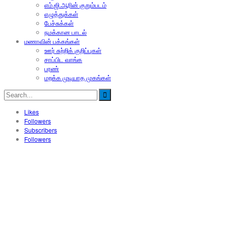
எம்.ஜி.ஆரின் குறும்படம்
எழுத்துக்கள்
பேச்சுக்கள்
நமக்கான பாடல்
மணாவின் பக்கங்கள்
ஊர் சுற்றிக் குறிப்புகள்
சாப்பிட வாங்க
பரண்
மறக்க முடியாத முகங்கள்
Likes
Followers
Subscribers
Followers