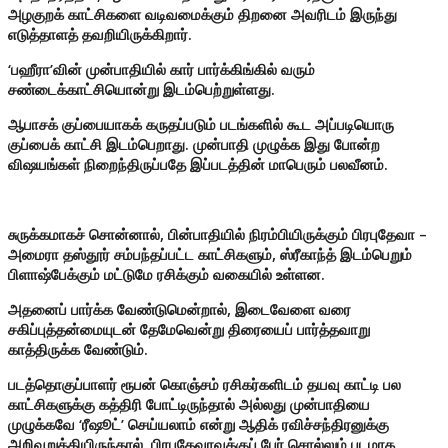
அழகுறக் காட்சிகளை வடிவமைக்கும் திறனை அவரிடம் இருந்து
எடுத்தாளத் தவறியிருக்கிறார்.
‘பஹீரா’வின் முன்பாதியில் கார் பார்க்கிங்கில் வரும்
சண்டைக்காட்சியொன்று இடம்பெற்றுள்ளது.
ஆபாசக் குப்பையாகக் கருதப்படும் படங்களில் கூட அப்படியொரு
குப்பைக் காட்சி இடம்பெறாது. முன்பாதி முழுக்க இது போன்ற
விஷயங்கள் நிறைந்திருப்பதே இப்படத்தின் மாபெரும் பலவீனம்.
சுருக்கமாகச் சொன்னால், பின்பாதியில் நிரம்பியிருக்கும் பிரபுதேவா –
அமைரா தஸ்தூர் சம்பந்தப்பட்ட காட்சிகளும், ஸ்ரீகாந்த் இடம்பெறும்
பிளாஷ்பேக்கும் மட்டுமே ரசிக்கும் வகையில் உள்ளன.
அதனைப் பார்க்க வேண்டுமென்றால், இடைவேளை வரை
சகிப்புத்தன்மையுடன் தேமேவென்று திரையைப் பார்த்தவாறு
காத்திருக்க வேண்டும்.
படத்தொகுப்பாளர் ரூபன் கொஞ்சம் ரசிகர்களிடம் தயவு காட்டி பல
காட்சிகளுக்கு கத்திரி போட்டிருந்தால் அல்லது முன்பாதியை
முழுக்கவே ‘ரீஷூட்’ செய்யலாம் என்று ஆதிக் ரவிச்சந்திரனுக்கு
அறிவுறுத்தியிருந்தால், பிரபுதேவாவுக்குப் பேர் சொல்லும் படமாக