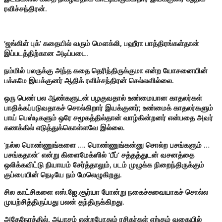
ரவிச்சந்திரன்.
‘ஜங்கிள் புக்’ கதையில் வரும் மௌக்லி, பஹீரா பாத்திரங்கள்தான்
இப்படத்திற்கான அடிப்படை.
நம்மில் பலருக்கு அந்த கதை தெரிந்திருக்குமா என்ற யோசனையின்
பக்கமே இயக்குனர் ஆதிக் ரவிச்சந்திரன் செல்லவில்லை.
ஒரு பெண் பல ஆண்களுடன் பழகுவதால் உண்மையான காதலர்கள்
பாதிக்கப்படுவதாகச் சொல்கிறார் இயக்குனர்; உண்மைக் காதலர்களும்
பாய் பெஸ்டிகளும் ஒரே சமூகத்தில்தான் வாழ்கின்றனர் என்பதை அவர்
கணக்கில் எடுத்துக்கொள்ளவே இல்லை.
‘நல்ல பொண்ணுங்களை …. பொண்ணுங்கன்னு சொல்ற பசங்களும் …
பசங்கதான்’ என்று கிளைமேக்ஸில் ‘பீப்’ சத்தத்துடன் வசனத்தை
ஒலிக்கவிட்டு நியாயம் சேர்த்தாலும், படம் முழுக்க நிறைந்திருக்கும்
குப்பையின் நெடியே நம் மேலெழுகிறது.
சில காட்சிகளை எஸ்.ஜே.சூர்யா போன்று நகைச்சுவையாகச் சொல்ல
முயற்சித்திருப்பது பலன் தந்திருக்கிறது.
அதேநேரத்தில், ஆபாசம் என்றபோதும் ரசிகர்கள் ஏற்கும் வகையில்