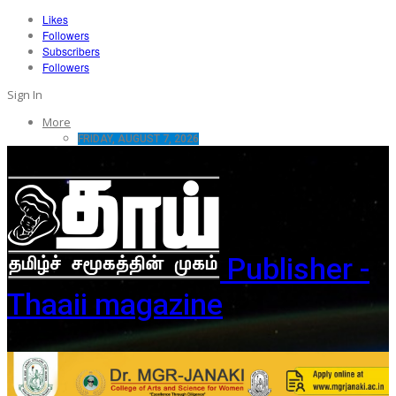
Likes
Followers
Subscribers
Followers
Sign In
More
FRIDAY, AUGUST 7, 2026
Publisher -
Thaaii magazine