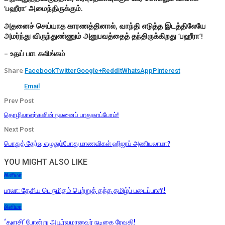
‘பஹீரா’ அமைந்திருக்கும்.
அதனைச் செய்யாத காரணத்தினால், வாந்தி எடுத்த இடத்திலேயே
அமர்ந்து விருந்துண்ணும் அனுபவத்தைத் தந்திருக்கிறது ‘பஹீரா’!
– உதய் பாடகலிங்கம்
Share
Facebook
Twitter
Google+
ReddIt
WhatsApp
Pinterest
Email
Prev Post
தொழிலாளர்களின் நலனைப் பாதுகாப்போம்!
Next Post
பொதுத் தேர்வு எழுதும்போது மாணவிகள் ஹிஜாப் அணியலாமா?
YOU MIGHT ALSO LIKE
சினிமா
பாலா: தேசிய பெருமிதம் பெற்றுத் தந்த தமிழ்ப் படைப்பாளி!
சினிமா
‘துளசி’ போன்று அபூர்வமானவர் நடிகை ரேவதி!