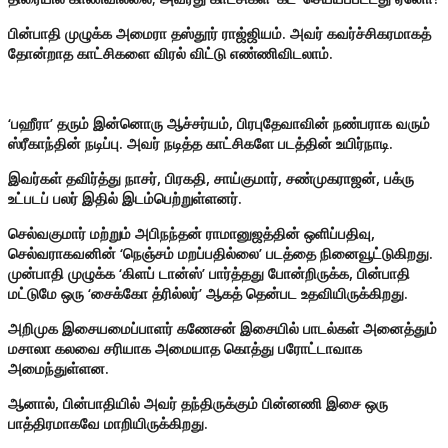
பின்பாதி முழுக்க அமைரா தஸ்தூர் ராஜ்ஜியம். அவர் கவர்ச்சிகரமாகத்
தோன்றாத காட்சிகளை விரல் விட்டு எண்ணிவிடலாம்.
‘பஹீரா’ தரும் இன்னொரு ஆச்சர்யம், பிரபுதேவாவின் நண்பராக வரும்
ஸ்ரீகாந்தின் நடிப்பு. அவர் நடித்த காட்சிகளே படத்தின் உயிர்நாடி.
இவர்கள் தவிர்த்து நாசர், பிரகதி, சாய்குமார், சண்முகராஜன், பக்ரு
உட்படப் பலர் இதில் இடம்பெற்றுள்ளனர்.
செல்வகுமார் மற்றும் அபிநந்தன் ராமானுஜத்தின் ஒளிப்பதிவு,
செல்வராகவனின் ‘நெஞ்சம் மறப்பதில்லை’ படத்தை நினைவூட்டுகிறது.
முன்பாதி முழுக்க ‘கிளப் டான்ஸ்’ பார்த்தது போன்றிருக்க, பின்பாதி
மட்டுமே ஒரு ‘சைக்கோ த்ரில்லர்’ ஆகத் தென்பட உதவியிருக்கிறது.
அறிமுக இசையமைப்பாளர் கணேசன் இசையில் பாடல்கள் அனைத்தும்
மசாலா கலவை சரியாக அமையாத கொத்து பரோட்டாவாக
அமைந்துள்ளன.
ஆனால், பின்பாதியில் அவர் தந்திருக்கும் பின்னணி இசை ஒரு
பாத்திரமாகவே மாறியிருக்கிறது.