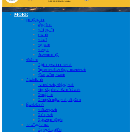
MORE
நாட்டு நடப்பு
இந்தியா
தமிழ்நாடு
உலகம்
கல்வி
சமூகம்
க்ரைம்
விளையாட்டு
சினிமா
அரிய புகைப்படங்கள்
பிரபலங்களின் நேர்காணல்கள்
திரை விமர்சனம்
ஆன்மிகம்
மகான்கள், சித்தர்கள்
சிறு தெய்வக் கோயில்கள்
சோதிடம்
சொற்பொழிவுகள், வீடியோ
இலக்கியம்
கவிதைகள்
பேட்டிகள்
நேற்றைய நிழல்
மகளிருக்காக
அழகுக் குறிப்பு