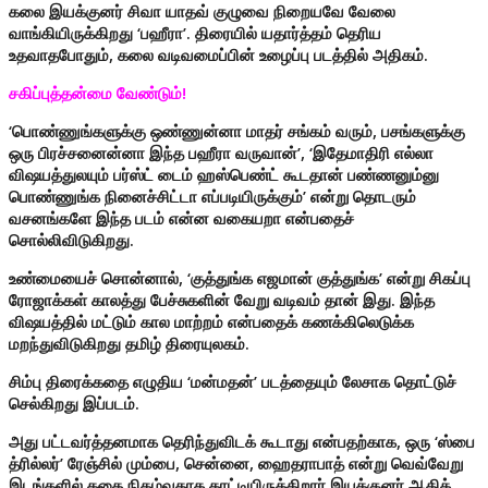
கலை இயக்குனர் சிவா யாதவ் குழுவை நிறையவே வேலை
வாங்கியிருக்கிறது ‘பஹீரா’. திரையில் யதார்த்தம் தெரிய
உதவாதபோதும், கலை வடிவமைப்பின் உழைப்பு படத்தில் அதிகம்.
சகிப்புத்தன்மை வேண்டும்!
‘பொண்ணுங்களுக்கு ஒண்ணுன்னா மாதர் சங்கம் வரும், பசங்களுக்கு
ஒரு பிரச்சனைன்னா இந்த பஹீரா வருவான்’, ‘இதேமாதிரி எல்லா
விஷயத்துலயும் பர்ஸ்ட் டைம் ஹஸ்பெண்ட் கூடதான் பண்ணனும்னு
பொண்ணுங்க நினைச்சிட்டா எப்படியிருக்கும்’ என்று தொடரும்
வசனங்களே இந்த படம் என்ன வகையறா என்பதைச்
சொல்லிவிடுகிறது.
உண்மையைச் சொன்னால், ‘குத்துங்க எஜமான் குத்துங்க’ என்று சிகப்பு
ரோஜாக்கள் காலத்து பேச்சுகளின் வேறு வடிவம் தான் இது. இந்த
விஷயத்தில் மட்டும் கால மாற்றம் என்பதைக் கணக்கிலெடுக்க
மறந்துவிடுகிறது தமிழ் திரையுலகம்.
சிம்பு திரைக்கதை எழுதிய ‘மன்மதன்’ படத்தையும் லேசாக தொட்டுச்
செல்கிறது இப்படம்.
அது பட்டவர்த்தனமாக தெரிந்துவிடக் கூடாது என்பதற்காக, ஒரு ‘ஸ்பை
த்ரில்லர்’ ரேஞ்சில் மும்பை, சென்னை, ஹைதராபாத் என்று வெவ்வேறு
இடங்களில் கதை நிகழ்வதாக காட்டியிருக்கிறார் இயக்குனர் ஆதிக்