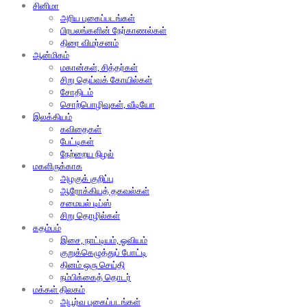
சினிமா
அரிய புகைப்படங்கள்
பிரபலங்களின் நேர்காணல்கள்
திரை விமர்சனம்
ஆன்மிகம்
மகான்கள், சித்தர்கள்
சிறு தெய்வக் கோயில்கள்
சோதிடம்
சொற்பொழிவுகள், வீடியோ
இலக்கியம்
கவிதைகள்
பேட்டிகள்
நேற்றைய நிழல்
மகளிருக்காக
அழகுக் குறிப்பு
ஆரோக்கியத் தகவல்கள்
சமையல் டிப்ஸ்
சிறு தொழில்கள்
கதம்பம்
இசை, நாட்டியம், ஓவியம்
குறுக்கெழுத்துப் போட்டி
தினம் ஒரு செய்தி
நம்பிக்கைத் தொடர்
மக்கள் திலகம்
அபூர்வ புகைப்படங்கள்