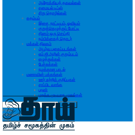
ஆரோக்கியத் தகவல்கள்
சமையல் டிப்ஸ்
சிறு தொழில்கள்
கதம்பம்
இசை, நாட்டியம், ஓவியம்
குறுக்கெழுத்துப் போட்டி
தினம் ஒரு செய்தி
நம்பிக்கைத் தொடர்
மக்கள் திலகம்
அபூர்வ புகைப்படங்கள்
எம்.ஜி.ஆரின் குறும்படம்
எழுத்துக்கள்
பேச்சுக்கள்
நமக்கான பாடல்
மணாவின் பக்கங்கள்
ஊர் சுற்றிக் குறிப்புகள்
சாப்பிட வாங்க
பரண்
மறக்க முடியாத முகங்கள்
Posts
Categories
Tags