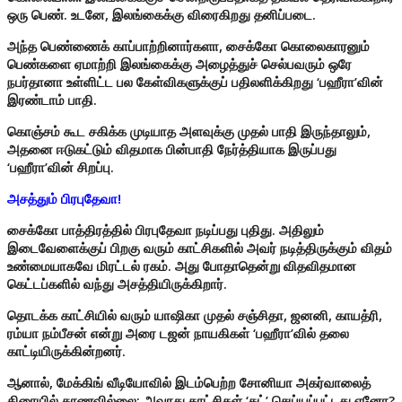
ஒரு பெண். உடனே, இலங்கைக்கு விரைகிறது தனிப்படை.
அந்த பெண்ணைக் காப்பாற்றினார்களா, சைக்கோ கொலைகாரனும்
பெண்களை ஏமாற்றி இலங்கைக்கு அழைத்துச் செல்பவரும் ஒரே
நபர்தானா உள்ளிட்ட பல கேள்விகளுக்குப் பதிலளிக்கிறது ‘பஹீரா’வின்
இரண்டாம் பாதி.
கொஞ்சம் கூட சகிக்க முடியாத அளவுக்கு முதல் பாதி இருந்தாலும்,
அதனை ஈடுகட்டும் விதமாக பின்பாதி நேர்த்தியாக இருப்பது
‘பஹீரா’வின் சிறப்பு.
அசத்தும் பிரபுதேவா!
சைக்கோ பாத்திரத்தில் பிரபுதேவா நடிப்பது புதிது. அதிலும்
இடைவேளைக்குப் பிறகு வரும் காட்சிகளில் அவர் நடித்திருக்கும் விதம்
உண்மையாகவே மிரட்டல் ரகம். அது போதாதென்று விதவிதமான
கெட்டப்களில் வந்து அசத்தியிருக்கிறார்.
தொடக்க காட்சியில் வரும் யாஷிகா முதல் சஞ்சிதா, ஜனனி, காயத்ரி,
ரம்யா நம்பீசன் என்று அரை டஜன் நாயகிகள் ‘பஹீரா’வில் தலை
காட்டியிருக்கின்றனர்.
ஆனால், மேக்கிங் வீடியோவில் இடம்பெற்ற சோனியா அகர்வாலைத்
திரையில் காணவில்லை; அவரது காட்சிகள் ‘கட்’ செய்யப்பட்டது ஏனோ?