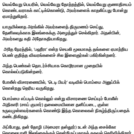
வெவ்வேறு பெயரில், வெவ்வேறு தோற்றத்தில், வெவ்வேறு குணாதிசயம்
கொண்டவராகக் காட்டிக்கொண்டு, அவர்களைக் காதலிப்பது போன்று
ஏமாற்றுகிறார்.
யாருமில்லாத அரங்கில் அவர்களைத் திருமணம் செய்து,
தேனிலவுக்காக இலங்கைக்கு அழைத்துச் செல்கிறார். அதன்பின்,
அவர்களது கதி அதோகதியாகிறது.
அதே நேரத்தில், ‘பஹீரா’ என்ற செயலி மூலமாகத் தங்களை ஏமாற்றிய
பெண் குறித்த விவரங்களைச் சில இளைஞர்கள் பகிர்கின்றனர்.
அந்த பெண்கள் தொடர்ச்சியாக கொடூரமான முறையில்
கொல்லப்படுகின்றனர்.
போலீஸ் விசாரணையில், ‘டெடி பியர்’ வடிவில் பொம்மை அனுப்பிக்
கொன்றது தெரிய வருகிறது.
பொம்மை எப்படிக் கொல்லும் என்று விசாரணை செய்யும் போலீஸ்
அதிகாரி (சாய் குமார்) தலைமையிலான தனிப்படை, குள்ள
உருவமுள்ளவர்களைக் கொண்டு இந்த கொலைகள் நிகழ்ந்திருப்பதைக்
கண்டறிகிறது.
அப்போது, தன் தோழி (அமைரா தஸ்தூர்) உடன் அந்த சைக்கோ
கொலையாளி இலங்கைக்குச் சென்றிருப்பதாகத் தகவல் தெரிவிக்கிறார்