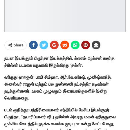
Share
நடன இயக்குநர் பிருந்தா இயக்கத்தில், க்ரைம்-ஆக்சன் கலந்த
த்ரில்லர் படமாக உருவாகி இருக்கிறது ‘தக்ஸ்’.
ஹிருது ஹாரூன், பாபி சிம்ஹா, ஆர்.கே.சுரேஷ், முனிஷ்காந்த்,
அனஸ்வர் ராஜன் மற்றும் பல முன்னணி நட்சத்திர நடிகர்கள்
நடித்துள்ளனர். உலகம் முழுவதும் திரையரங்குகளில் இன்று
வெளியானது.
படம் குறித்தூ பத்திரிகையாளர் சந்திப்பில் பேசிய இயக்குநர்
பிருந்தா, “தயாரிப்பாளர் ஷிபு தமீன்ஸ் அவரது மகன் ஹிருதுவை
முக்கிய வேடத்தில் நடிக்க வைக்க முடியுமா என்று கேட்டபோது,