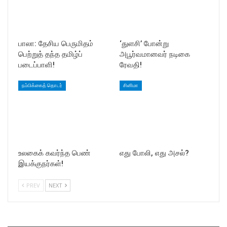
பாலா: தேசிய பெருமிதம்
‘துளசி’ போன்று
பெற்றுத் தந்த தமிழ்ப்
அபூர்வமானவர் நடிகை
படைப்பாளி!
ரேவதி!
நம்பிக்கைத் தொடர்
சினிமா
உலகைக் கவர்ந்த பெண்
எது போலி, எது அசல்?
இயக்குநர்கள்!
PREV
NEXT