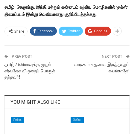
தமிழ், தெலுங்கு, இந்தி மற்றும் கன்னடம் ஆகிய மொழிகளில் ‘தக்ஸ்’
திரைப்படம் இன்று வெளியானது குறிப்பிடத்தக்கது.
Share
Facebook
Twitter
Google+
PREV POST
NEXT POST
தமிழ் சினிமாவுக்கு முதல்
காரணம் எதுவாக இருந்தாலும்
சர்வதேச விருதைப் பெற்றுத்
கலங்காதே!
தந்தவர்!
YOU MIGHT ALSO LIKE
சினிமா
சினிமா