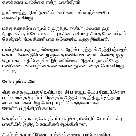
தனக்கான வாழ்க்கை என்று உணர்கிறார்.
நான்கைந்து ஆண்டுகளில் மணிகண்டன் வாழ்க்கையே
தலைகீழாகிறது.
மகனுக்காகவே வாழும் அவருக்கு, நண்பர் மூலமாக ஒரு
நிறுவனத்தில் சேரும் வாய்ப்பும் கிடைக்கிறது. அந்த வேலைக்குச்
சென்றால், மேலதிகாரியாக ஸ்வேதாவே வந்து நிற்கிறார்.
மீண்டுமொருமுறை ஸ்வேதாவை நேரில் பார்த்தால் ஆத்திரத்தைக்
கொட்ட வேண்டுமென்று துடித்த மணிகண்டனால், அவரை ஒரு
நொடி கூட எதிர்கொள்ள இயலவில்லை. அதன்பிறகு, ஸ்வேதா –
மணிகண்டன் வாழ்க்கை என்னவானது என்பதைச் சொல்கிறது
‘டாடா’.
சோகமும் சுகமே!
வில் ஸ்மித் நடிப்பில் வெளியான ‘தி பர்ஸ்யூட் ஆஃப் ஹேப்பினெஸ்’
படம் எனக்கு ரொம்பப் பிடிக்கும். அதேபோல, இதிலும் ஐந்தாறு
வயதான மகன் மீது அன்பு பாராட்டும் தந்தையாகத்
தோன்றியிருக்கிறார் கவின்.
கொஞ்சம் சோகம், கொஞ்சம் மகிழ்ச்சி, மீண்டும் சோகம் என்ற
பாணியில் இதிலும் காட்சிகள் சுழல்கின்றன.
ஆரம்பக் காட்சியிலேயே படத்தின் கதையைச் சொல்லிவிட