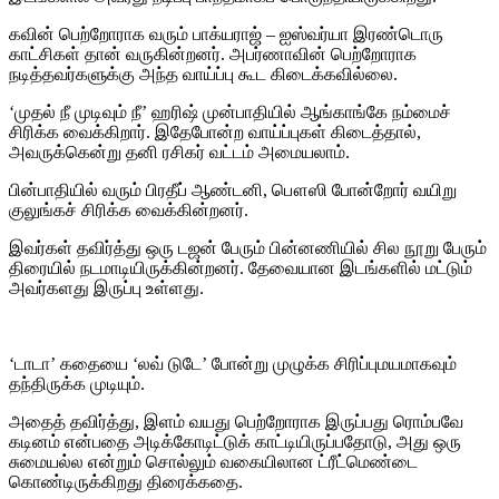
கவின் பெற்றோராக வரும் பாக்யராஜ் – ஐஸ்வர்யா இரண்டொரு
காட்சிகள் தான் வருகின்றனர். அபர்ணாவின் பெற்றோராக
நடித்தவர்களுக்கு அந்த வாய்ப்பு கூட கிடைக்கவில்லை.
‘முதல் நீ முடிவும் நீ’ ஹரிஷ் முன்பாதியில் ஆங்காங்கே நம்மைச்
சிரிக்க வைக்கிறார். இதேபோன்ற வாய்ப்புகள் கிடைத்தால்,
அவருக்கென்று தனி ரசிகர் வட்டம் அமையலாம்.
பின்பாதியில் வரும் பிரதீப் ஆண்டனி, பௌஸி போன்றோர் வயிறு
குலுங்கச் சிரிக்க வைக்கின்றனர்.
இவர்கள் தவிர்த்து ஒரு டஜன் பேரும் பின்னணியில் சில நூறு பேரும்
திரையில் நடமாடியிருக்கின்றனர். தேவையான இடங்களில் மட்டும்
அவர்களது இருப்பு உள்ளது.
‘டாடா’ கதையை ‘லவ் டுடே’ போன்று முழுக்க சிரிப்புமயமாகவும்
தந்திருக்க முடியும்.
அதைத் தவிர்த்து, இளம் வயது பெற்றோராக இருப்பது ரொம்பவே
கடினம் என்பதை அடிக்கோடிட்டுக் காட்டியிருப்பதோடு, அது ஒரு
சுமையல்ல என்றும் சொல்லும் வகையிலான ட்ரீட்மெண்டை
கொண்டிருக்கிறது திரைக்கதை.