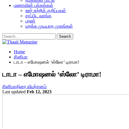
நமக்கான பாடல்
மணாவின் பக்கங்கள்
ஊர் சுற்றிக் குறிப்புகள்
சாப்பிட வாங்க
பரண்
மறக்க முடியாத முகங்கள்
Home
சினிமா
டாடா – எமோஷனல் ‘ஸ்லோ’ டிராமா!
டாடா – எமோஷனல் ‘ஸ்லோ’ டிராமா!
சினிமா
திரை விமர்சனம்
Last updated
Feb 12, 2023