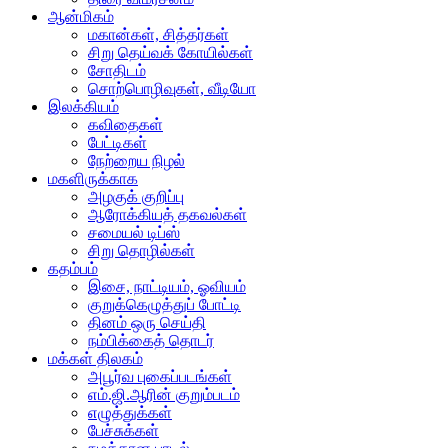
ஆன்மிகம்
மகான்கள், சித்தர்கள்
சிறு தெய்வக் கோயில்கள்
சோதிடம்
சொற்பொழிவுகள், வீடியோ
இலக்கியம்
கவிதைகள்
பேட்டிகள்
நேற்றைய நிழல்
மகளிருக்காக
அழகுக் குறிப்பு
ஆரோக்கியத் தகவல்கள்
சமையல் டிப்ஸ்
சிறு தொழில்கள்
கதம்பம்
இசை, நாட்டியம், ஓவியம்
குறுக்கெழுத்துப் போட்டி
தினம் ஒரு செய்தி
நம்பிக்கைத் தொடர்
மக்கள் திலகம்
அபூர்வ புகைப்படங்கள்
எம்.ஜி.ஆரின் குறும்படம்
எழுத்துக்கள்
பேச்சுக்கள்