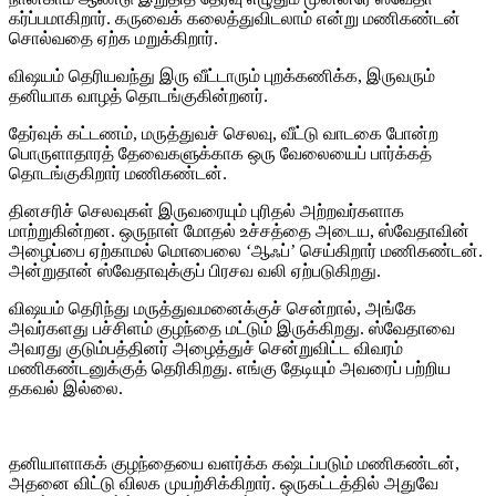
கர்ப்பமாகிறார். கருவைக் கலைத்துவிடலாம் என்று மணிகண்டன்
சொல்வதை ஏற்க மறுக்கிறார்.
விஷயம் தெரியவந்து இரு வீட்டாரும் புறக்கணிக்க, இருவரும்
தனியாக வாழத் தொடங்குகின்றனர்.
தேர்வுக் கட்டணம், மருத்துவச் செலவு, வீட்டு வாடகை போன்ற
பொருளாதாரத் தேவைகளுக்காக ஒரு வேலையைப் பார்க்கத்
தொடங்குகிறார் மணிகண்டன்.
தினசரிச் செலவுகள் இருவரையும் புரிதல் அற்றவர்களாக
மாற்றுகின்றன. ஒருநாள் மோதல் உச்சத்தை அடைய, ஸ்வேதாவின்
அழைப்பை ஏற்காமல் மொபைலை ‘ஆஃப்’ செய்கிறார் மணிகண்டன்.
அன்றுதான் ஸ்வேதாவுக்குப் பிரசவ வலி ஏற்படுகிறது.
விஷயம் தெரிந்து மருத்துவமனைக்குச் சென்றால், அங்கே
அவர்களது பச்சிளம் குழந்தை மட்டும் இருக்கிறது. ஸ்வேதாவை
அவரது குடும்பத்தினர் அழைத்துச் சென்றுவிட்ட விவரம்
மணிகண்டனுக்குத் தெரிகிறது. எங்கு தேடியும் அவரைப் பற்றிய
தகவல் இல்லை.
தனியாளாகக் குழந்தையை வளர்க்க கஷ்டப்படும் மணிகண்டன்,
அதனை விட்டு விலக முயற்சிக்கிறார். ஒருகட்டத்தில் அதுவே