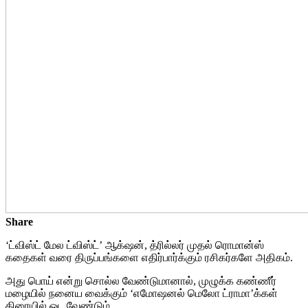
Share
‘ட்விஸ்ட் மேல ட்விஸ்ட்’ ஆக்‌ஷன், த்ரில்லர் முதல் ரொமான்ஸ்
கதைகள் வரை திருப்பங்களை எதிர்பார்க்கும் ரசிகர்களே அதிகம்.
அது பொய் என்று சொல்ல வேண்டுமானால், முழுக்க கண்ணீர்
மழையில் நனைய வைக்கும் ‘எமோஷனல் மெலோ ட்ராமா’க்கள்
திரையில் ஓட வேண்டும்.