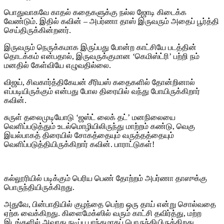
பொதுவாகவே காதல் கதைகளுக்கு நல்ல ஜோடி கிடைக்க
வேண்டும். இதில் கவின் – அபர்ணா தாஸ் இருவரும் அதைப் பூர்த்தி
செய்திருக்கின்றனர்.
இருவரும் நெருக்கமாக இருப்பது போன்ற காட்சியே படத்தின்
தொடக்கம் என்பதால், இருவருக்குமான ‘கெமிஸ்ட்ரி’ பற்றி நம்
மனதில் கேள்வியே எழுவதில்லை.
விஜய், சிவகார்த்திகேயன் சீரியஸ் கதைகளில் தோன்றினால்
எப்படியிருக்கும் என்பது போல திரையில் வந்து போயிருக்கிறார்
கவின்.
சுருள் தலைமுடியோடு ‘ஜஸ்ட் லைக் தட்’ மனநிலையை
வெளிப்படுத்தும் உடல்மொழியிலிருந்து மாற்றம் கண்டு, வெகு
இயல்பாகத் திரையில் சோகத்தையும் வருத்தத்தையும்
வெளிப்படுத்தியிருக்கிறார் கவின். பாராட்டுகள்!
கல்லூரியில் படிக்கும் பெரிய பெண் தோற்றம் அபர்ணா தாஸுக்கு
பொருந்தியிருக்கிறது.
அதுவே, பின்பாதியில் குழந்தை பெற்ற ஒரு தாய் என்று சொல்வதை
ஏற்க வைக்கிறது. கிளைமேக்ஸில் வரும் காட்சி தவிர்த்து, மற்ற
இடங்களில் அவரது நடிப்பு பாந்தமாகப் பொருந்தியிருக்கிறது.