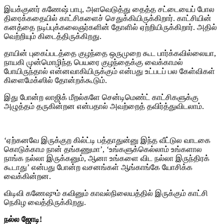
இயக்குனர் கணேஷ் பாபு, அளவெடுத்து தைத்த சட்டையைப் போல
திரைக்கதையில் காட்சிகளைச் செதுக்கியிருக்கிறார். காட்சியின்
கனத்தை நடிப்புக்கலைஞர்களின் தோளில் ஏற்றியிருக்கிறார். அதில்
வெற்றியும் கிடைத்திருக்கிறது.
தாயின் புகைப்படத்தை குழந்தை ஒருமுறை கூட பார்க்கவில்லையா,
நாயகி முன்மொழிந்த பெயரை குழந்தைக்கு வைக்காமல்
போயிருந்தால் என்னவாகியிருக்கும் என்பது உட்படப் பல கேள்விகள்
கிளைமேக்ஸில் தோன்றக்கூடும்.
இது போன்ற லாஜிக் மீறல்களே சென்டிமெண்ட் காட்சிகளுக்கு
அழுத்தம் தருகின்றன என்பதால் அவற்றைத் தவிர்த்துவிடலாம்.
‘ஏற்கனவே இருக்குற கில்ட்டி பத்தாதுன்னு இந்த வீட்டுல வாடகை
கொடுக்காம நான் தங்கணுமா’, ‘உங்களுக்கெல்லாம் உங்களால
நாங்க நல்லா இருக்கனும், ஆனா உங்களை விட நல்லா இருந்திரக்
கூடாது’ என்பது போன்ற வசனங்கள் ஆங்காங்கே யோசிக்க
வைக்கின்றன.
விடிவி கணேஷும் கவினும் காவல்நிலையத்தில் இருக்கும் காட்சி
நெகிழ வைத்திருக்கிறது.
நல்ல ஜோடி!