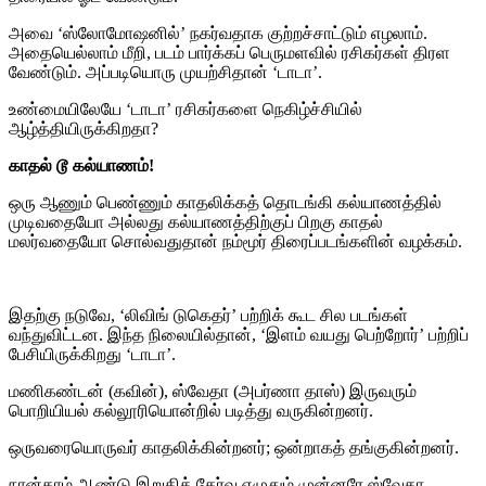
அவை ‘ஸ்லோமோஷனில்’ நகர்வதாக குற்றச்சாட்டும் எழலாம்.
அதையெல்லாம் மீறி, படம் பார்க்கப் பெருமளவில் ரசிகர்கள் திரள
வேண்டும். அப்படியொரு முயற்சிதான் ‘டாடா’.
உண்மையிலேயே ‘டாடா’ ரசிகர்களை நெகிழ்ச்சியில்
ஆழ்த்தியிருக்கிறதா?
காதல் டூ கல்யாணம்!
ஒரு ஆணும் பெண்ணும் காதலிக்கத் தொடங்கி கல்யாணத்தில்
முடிவதையோ அல்லது கல்யாணத்திற்குப் பிறகு காதல்
மலர்வதையோ சொல்வதுதான் நம்மூர் திரைப்படங்களின் வழக்கம்.
இதற்கு நடுவே, ‘லிவிங் டுகெதர்’ பற்றிக் கூட சில படங்கள்
வந்துவிட்டன. இந்த நிலையில்தான், ‘இளம் வயது பெற்றோர்’ பற்றிப்
பேசியிருக்கிறது ‘டாடா’.
மணிகண்டன் (கவின்), ஸ்வேதா (அபர்ணா தாஸ்) இருவரும்
பொறியியல் கல்லூரியொன்றில் படித்து வருகின்றனர்.
ஒருவரையொருவர் காதலிக்கின்றனர்; ஒன்றாகத் தங்குகின்றனர்.
நான்காம் ஆண்டு இறுதித் தேர்வு எழுதும் முன்னரே ஸ்வேதா