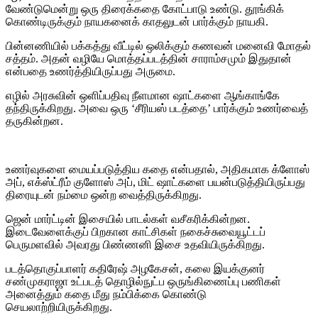
வேண்டுமென்று ஒரு திரைக்கதை கோட்பாடு உண்டு. தூங்கிக்
கொண்டிருக்கும் நாயகனைக் காதலுடன் பார்க்கும் நாயகி.
பின்னணியில் பக்கத்து வீட்டில் ஒலிக்கும் கணவன் மனைவி மோதல்
சத்தம். அதன் வழியே மொத்தப்படத்தின் சாராம்சமும் இதுதான்
என்பதை உணர்த்தியிருப்பது அருமை.
எழில் அரசுவின் ஒளிப்பதிவு நீளமான ஷாட்களை ஆங்காங்கே
தந்திருக்கிறது. அவை ஒரு ‘சீரியஸ் படத்தை’ பார்க்கும் உணர்வைத்
தருகின்றன.
உணர்வுகளை மையப்படுத்திய கதை என்பதால், அதிகமாக க்ளோஸ்
அப், எக்ஸ்ட்ரீம் குளோஸ் அப், மிட் ஷாட்களை பயன்படுத்தியிருப்பது
திரையுடன் நம்மை ஒன்ற வைத்திருக்கிறது.
ஜென் மார்ட்டின் இசையில் பாடல்கள் வசீகரிக்கின்றன.
இடைவேளைக்குப் பிறகான காட்சிகள் நகைச்சுவையூட்டப்
பெருமளவில் அவரது பிண்ணனி இசை உதவியிருக்கிறது.
படத்தொகுப்பாளர் கதிரேஷ் அழகேசன், கலை இயக்குனர்
சண்முகராஜா உட்படத் தொழில்நுட்ப ஒருங்கிணைப்பு பணிகள்
அனைத்தும் கதை மீது நம்பிக்கை கொண்டு
செயலாற்றியிருக்கிறது.