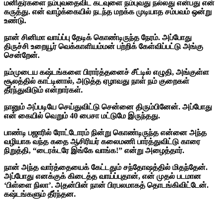
மனிதர்களை நம்புவதைவிட கடவுளை நம்புவது நல்லது என்பது என்
கருத்து. என் வாழ்க்கையில் நடந்த மறக்க முடியாத சம்பவம் ஒன்று
உண்டு.
நான் சினிமா வாய்ப்பு தேடிக் கொண்டிருந்த நேரம். அப்போது
திருச்சி உறையூர் வெக்காளியம்மன் பற்றிக் கேள்விப்பட்டு அங்கு
சென்றேன்.
நம்முடைய கஷ்டங்களை பிரார்த்தனைச் சீட்டில் எழுதி, அங்குள்ள
சூலத்தில் காட்டினால், அடுத்த ஏழாவது நாள் நம் குறைகள்
தீர்ந்துவிடும் என்றார்கள்.
நானும் அப்படியே செய்துவிட்டு சென்னை திரும்பினேன். அப்போது
என் கையில் வெறும் 40 பைசா மட்டுமே இருந்தது.
பாண்டி பஜாரில் ரோட்டோரம் நின்று கொண்டிருந்த என்னை அந்த
வழியாக வந்த கதை ஆசிரியர் கலைமணி பார்த்துவிட்டு காரை
நிறுத்தி, “டைரக்டரே இங்கே வாங்க!” என்று அழைத்தார்.
நான் அந்த வார்த்தையைக் கேட்டதும் சந்தோஷத்தில் மிதந்தேன்.
அப்போது எனக்குக் கிடைத்த வாய்ப்புதான், என் முதல் படமான
‘பிள்ளை நிலா’. அதன்பின் நான் பிரபலமாகத் தொடங்கிவிட்டேன்.
கஷ்டங்களும் தீர்ந்தன.