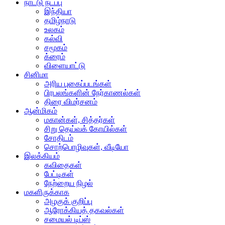
நாட்டு நடப்பு
இந்தியா
தமிழ்நாடு
உலகம்
கல்வி
சமூகம்
க்ரைம்
விளையாட்டு
சினிமா
அரிய புகைப்படங்கள்
பிரபலங்களின் நேர்காணல்கள்
திரை விமர்சனம்
ஆன்மிகம்
மகான்கள், சித்தர்கள்
சிறு தெய்வக் கோயில்கள்
சோதிடம்
சொற்பொழிவுகள், வீடியோ
இலக்கியம்
கவிதைகள்
பேட்டிகள்
நேற்றைய நிழல்
மகளிருக்காக
அழகுக் குறிப்பு
ஆரோக்கியத் தகவல்கள்
சமையல் டிப்ஸ்