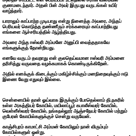
குணமடைந்தார். அதன் பின் அவர் இருபது வருடங்கள் உயிர்
வாழ்ந்தார்.
யாராலும் காப்பாற்ற முடியாது என்று நினைத்த அவரை, அந்தப்
பெரியவர் கொடுத்த தண்ணீரும் சர்க்கரையும் காப்பாற்றியது
எங்களை ஆச்சரியத்தில் ஆழ்த்தியது.
அவரை அந்த ஈஸ்வரி அம்மனே அனுப்பி வைத்ததாகவே
எங்களுக்குத் தோன்றியது.
எனவே வருடம் தவறாது என் குலதெய்வமான ஈஸ்வரி அம்மனை
தரிசித்து வருவதை வழக்கமாகக் கொண்டிருக்கிறேன்.
அதில் எனக்குக் கிடைக்கும் மகிழ்ச்சிக்கும் மனநிறைவுக்கும் ஈடு
இணை வேறு எதுவும் இல்லை.
சென்னையில் தான் ஓய்வாக இருக்கும் போதெல்லாம் தி.நகரில்
உள்ள அகத்தியர் கோயில், மயிலாப்பூர் கபாலீஸ்வரர் கோயில்,
வெள்ளீஸ்வரர் கோயில், நங்கநல்லூர் ஆஞ்சநேயர் கோயில் மற்றும்
குபேரன் கோயில்களுக்குச் சென்று வருவேன்.
காஞ்சிபுரம் காமாட்சி அம்மன் கோயிலும் நான் விரும்பும்
கோயில்களுள் ஒன்று.