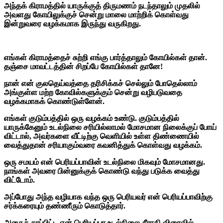
அந்தக் கிராமத்தில் யாருக்குத் திருமணம் நடந்தாலும் முதலில்
அவளது கோயிலுக்குச் சென்று மாலை மாற்றிக் கொள்வது
இன்றுவரை வழக்கமாக இருந்து வருகிறது.
எங்கள் கிராமத்தைச் சுற்றி எங்கு பார்த்தாலும் கோயில்கள் தான்.
தஞ்சை மாவட்டத்தின் சிறப்பே கோயில்கள் தானே!
நான் என் குலதெய்வத்தை தரிசிக்கச் செல்லும் போதெல்லாம்
அங்குள்ள மற்ற கோவில்களுக்கும் சென்று வழிபடுவதை
வழக்கமாகக் கொண்டுள்ளேன்.
எங்கள் குடும்பத்தில் ஒரு வழக்கம் உண்டு. குடும்பத்தில்
யாருக்கேனும் உடல்நிலை சரியில்லாமல் மோசமான நிலைக்குப் போய்
விட்டால், அவர்களை வீட்டிற்கு வெளியில் உள்ள திண்ணையில்
வைத்துதான் சரியாகும்வரை கவனித்துக் கொள்வது வழக்கம்.
ஒரு சமயம் என் பெரியப்பாவின் உடல்நிலை மிகவும் மோசமானது.
நாங்கள் அவரை பின்னுக்குக் கொண்டு வந்து படுக்க வைத்து
விட்டோம்.
அப்போது அந்த வழியாக வந்த ஒரு பெரியவர் என் பெரியப்பாவிற்கு
சர்க்கரையும் தண்ணீரும் கொடுத்தார்.
அதைச் சாப்பிட்ட என் பெரியப்பா உடல்நிலை சீராகி விரைவில்