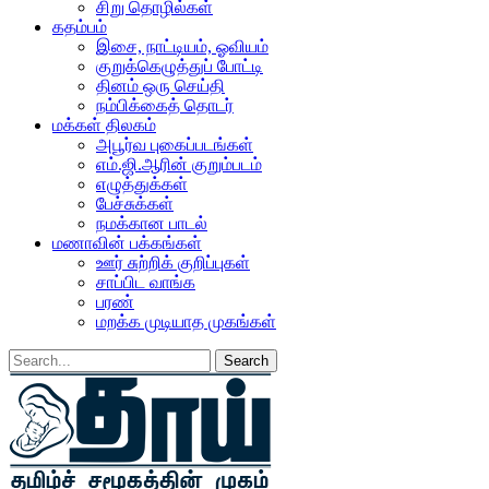
சிறு தொழில்கள்
கதம்பம்
இசை, நாட்டியம், ஓவியம்
குறுக்கெழுத்துப் போட்டி
தினம் ஒரு செய்தி
நம்பிக்கைத் தொடர்
மக்கள் திலகம்
அபூர்வ புகைப்படங்கள்
எம்.ஜி.ஆரின் குறும்படம்
எழுத்துக்கள்
பேச்சுக்கள்
நமக்கான பாடல்
மணாவின் பக்கங்கள்
ஊர் சுற்றிக் குறிப்புகள்
சாப்பிட வாங்க
பரண்
மறக்க முடியாத முகங்கள்