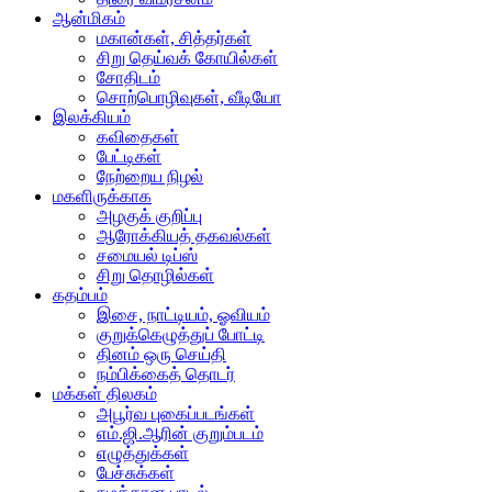
ஆன்மிகம்
மகான்கள், சித்தர்கள்
சிறு தெய்வக் கோயில்கள்
சோதிடம்
சொற்பொழிவுகள், வீடியோ
இலக்கியம்
கவிதைகள்
பேட்டிகள்
நேற்றைய நிழல்
மகளிருக்காக
அழகுக் குறிப்பு
ஆரோக்கியத் தகவல்கள்
சமையல் டிப்ஸ்
சிறு தொழில்கள்
கதம்பம்
இசை, நாட்டியம், ஓவியம்
குறுக்கெழுத்துப் போட்டி
தினம் ஒரு செய்தி
நம்பிக்கைத் தொடர்
மக்கள் திலகம்
அபூர்வ புகைப்படங்கள்
எம்.ஜி.ஆரின் குறும்படம்
எழுத்துக்கள்
பேச்சுக்கள்