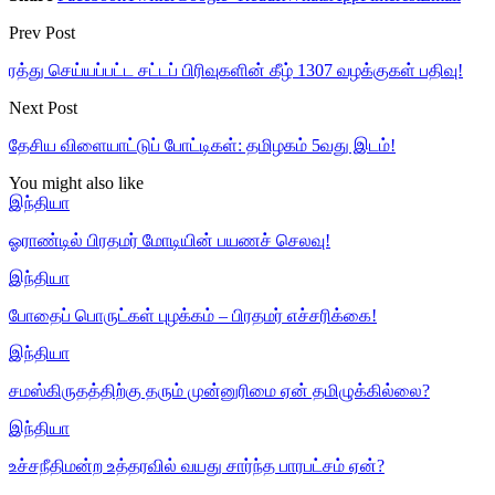
Prev Post
ரத்து செய்யப்பட்ட சட்டப் பிரிவுகளின் கீழ் 1307 வழக்குகள் பதிவு!
Next Post
தேசிய விளையாட்டுப் போட்டிகள்: தமிழகம் 5வது இடம்!
You might also like
இந்தியா
ஓராண்டில் பிரதமர் மோடியின் பயணச் செலவு!
இந்தியா
போதைப் பொருட்கள் புழக்கம் – பிரதமர் எச்சரிக்கை!
இந்தியா
சமஸ்கிருதத்திற்கு தரும் முன்னுரிமை ஏன் தமிழுக்கில்லை?
இந்தியா
உச்சநீதிமன்ற உத்தரவில் வயது சார்ந்த பாரபட்சம் ஏன்?