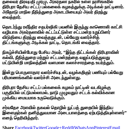
தலைவர் திரவுபதி முர்மு, அகர்தலா நகரில் உள்ள நரசிங்கரில்
திரிபுரா தேசிய சட்டப் பல்கலைக் கழகத்துக்கு அடிக்கல் நாட்டினார்.
அதோடு மாநில நீதித்துறை அகாடமியையும் அவர் திறந்து
வைத்தார்.
தொடர்ந்து ரவீந்திர சதபர்ஷிகி பவனில் இருந்து காணொலி காட்சி
வழியாக அகர்தலாவில் கட்டப்பட்டுள்ள சட்டமன்ற உறுப்பினர்
விடுதியை திறந்து வைத்ததுடன், பல்வேறு வளர்ச்சித்
திட்டங்களுக்கு அடிக்கல் நாட்டி, தொடங்கி வைத்தார்.
நிகழ்ச்சியின்போது பேசிய அவர், “இந்த திட்டங்கள் திரிபுராவின்
கல்வி, நீதித்துறை மற்றும் சட்டமன்றத்தை வலுப்படுத்துவது
மட்டுமின்றி மாநிலத்தின் வளமான கலாச்சாரத்தை உயர்த்தும்.
இன்று பொருளாதார வளர்ச்சியுடன், வழக்கறிஞர் பணியும் பல்வேறு
பரிமாணங்களில் வளர்ச்சி அடைந்துள்ளது.
திரிபுரா தேசிய சட்டப் பல்கலைக் கழகம் நாட்டின் வடகிழக்கு
பகுதியில் மட்டுமல்லாமல், நாடு முழுவதும் சட்டக் கல்விக்கான
முக்கிய மையமாக உருவெடுக்கும்.
சர்வதேச அளவில் தகவல் தொழில் நுட்பத் துறையில் இந்திய
இளைஞர்கள் தனித்துவமான அடையாளத்தை ஏற்படுத்தியுள்ளனர்”
எனத் தெரிவித்தார்.
Share
Facebook
Twitter
Google+
ReddIt
WhatsApp
Pinterest
Email